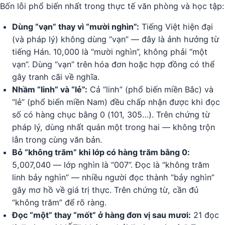
Bốn lỗi phổ biến nhất trong thực tế văn phòng và học tập:
Dùng “vạn” thay vì “mười nghìn”:
Tiếng Việt hiện đại
(và pháp lý) không dùng “vạn” — đây là ảnh hưởng từ
tiếng Hán. 10,000 là “mười nghìn”, không phải “một
vạn”. Dùng “vạn” trên hóa đơn hoặc hợp đồng có thể
gây tranh cãi về nghĩa.
Nhầm “linh” và “lẻ”:
Cả “linh” (phổ biến miền Bắc) và
“lẻ” (phổ biến miền Nam) đều chấp nhận được khi đọc
số có hàng chục bằng 0 (101, 305…). Trên chứng từ
pháp lý, dùng nhất quán một trong hai — không trộn
lẫn trong cùng văn bản.
Bỏ “không trăm” khi lớp có hàng trăm bằng 0:
5,007,040 — lớp nghìn là “007”. Đọc là “không trăm
linh bảy nghìn” — nhiều người đọc thành “bảy nghìn”
gây mơ hồ về giá trị thực. Trên chứng từ, cần đủ
“không trăm” để rõ ràng.
Đọc “một” thay “mốt” ở hàng đơn vị sau mươi:
21 đọc