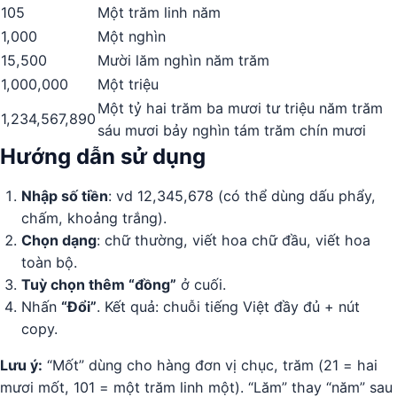
105
Một trăm linh năm
1,000
Một nghìn
15,500
Mười lăm nghìn năm trăm
1,000,000
Một triệu
Một tỷ hai trăm ba mươi tư triệu năm trăm
1,234,567,890
sáu mươi bảy nghìn tám trăm chín mươi
Hướng dẫn sử dụng
Nhập số tiền
: vd 12,345,678 (có thể dùng dấu phẩy,
chấm, khoảng trắng).
Chọn dạng
: chữ thường, viết hoa chữ đầu, viết hoa
toàn bộ.
Tuỳ chọn thêm “đồng”
ở cuối.
Nhấn
“Đổi”
. Kết quả: chuỗi tiếng Việt đầy đủ + nút
copy.
Lưu ý:
“Mốt” dùng cho hàng đơn vị chục, trăm (21 = hai
mươi mốt, 101 = một trăm linh một). “Lăm” thay “năm” sau