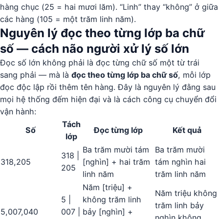
hàng chục (25 = hai mươi lăm). “Linh” thay “không” ở giữa
các hàng (105 = một trăm linh năm).
Nguyên lý đọc theo từng lớp ba chữ
số — cách não người xử lý số lớn
Đọc số lớn không phải là đọc từng chữ số một từ trái
sang phải — mà là
đọc theo từng lớp ba chữ số
, mỗi lớp
đọc độc lập rồi thêm tên hàng. Đây là nguyên lý đằng sau
mọi hệ thống đếm hiện đại và là cách công cụ chuyển đổi
vận hành:
Tách
Số
Đọc từng lớp
Kết quả
lớp
Ba trăm mười tám
Ba trăm mười
318 |
318,205
[nghìn] + hai trăm
tám nghìn hai
205
linh năm
trăm linh năm
Năm [triệu] +
Năm triệu không
5 |
không trăm linh
trăm linh bảy
5,007,040
007 |
bảy [nghìn] +
nghìn không