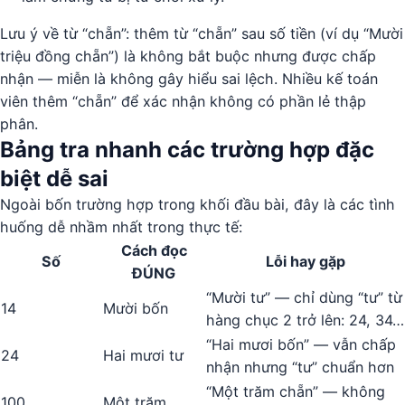
Lưu ý về từ “chẵn”: thêm từ “chẵn” sau số tiền (ví dụ “Mười
triệu đồng chẵn”) là không bắt buộc nhưng được chấp
nhận — miễn là không gây hiểu sai lệch. Nhiều kế toán
viên thêm “chẵn” để xác nhận không có phần lẻ thập
phân.
Bảng tra nhanh các trường hợp đặc
biệt dễ sai
Ngoài bốn trường hợp trong khối đầu bài, đây là các tình
huống dễ nhầm nhất trong thực tế:
Cách đọc
Số
Lỗi hay gặp
ĐÚNG
“Mười tư” — chỉ dùng “tư” từ
14
Mười bốn
hàng chục 2 trở lên: 24, 34…
“Hai mươi bốn” — vẫn chấp
24
Hai mươi tư
nhận nhưng “tư” chuẩn hơn
“Một trăm chẵn” — không
100
Một trăm