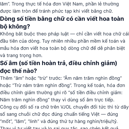
lăm”. Trong thực tế hóa đơn Việt Nam, phần lẻ thường
được làm tròn để tránh phức tạp khi viết bằng chữ.
Dòng số tiền bằng chữ có cần viết hoa toàn
bộ không?
Không bắt buộc theo pháp luật — chỉ cần viết hoa chữ cái
đầu tiên của dòng. Tuy nhiên nhiều phần mềm kế toán và
mẫu hóa đơn viết hoa toàn bộ dòng chữ để dễ phân biệt
và trang trọng hơn.
Số âm (số tiền hoàn trả, điều chỉnh giảm)
đọc thế nào?
Thêm “âm” hoặc “trừ” trước: “Âm năm trăm nghìn đồng”
hoặc “Trừ năm trăm nghìn đồng”. Trong kế toán, hóa đơn
điều chỉnh giảm thường ghi rõ “số tiền điều chỉnh giảm:
Năm trăm nghìn đồng” thay vì dùng số âm trực tiếp.
Công cụ đổi số ra chữ trên VJOL chuyển đổi tức thì từ dãy
số sang chuỗi chữ đọc đúng chuẩn tiếng Việt — đúng
“mốt”, “lăm”, “linh” và đúng thứ tự hàng nghìn/triệu/tỷ.
Thay vì tự viết tay và lo sai quy tắc, sao chép kết quả