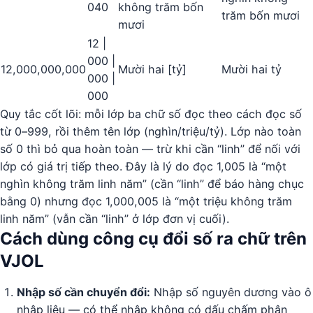
040
không trăm bốn
trăm bốn mươi
mươi
12 |
000 |
12,000,000,000
Mười hai [tỷ]
Mười hai tỷ
000 |
000
Quy tắc cốt lõi: mỗi lớp ba chữ số đọc theo cách đọc số
từ 0–999, rồi thêm tên lớp (nghìn/triệu/tỷ). Lớp nào toàn
số 0 thì bỏ qua hoàn toàn — trừ khi cần “linh” để nối với
lớp có giá trị tiếp theo. Đây là lý do đọc 1,005 là “một
nghìn không trăm linh năm” (cần “linh” để báo hàng chục
bằng 0) nhưng đọc 1,000,005 là “một triệu không trăm
linh năm” (vẫn cần “linh” ở lớp đơn vị cuối).
Cách dùng công cụ đổi số ra chữ trên
VJOL
Nhập số cần chuyển đổi:
Nhập số nguyên dương vào ô
nhập liệu — có thể nhập không có dấu chấm phân