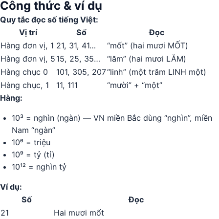
Công thức & ví dụ
Quy tắc đọc số tiếng Việt:
Vị trí
Số
Đọc
Hàng đơn vị, 1
21, 31, 41…
“mốt” (hai mươi MỐT)
Hàng đơn vị, 5
15, 25, 35…
“lăm” (hai mươi LĂM)
Hàng chục 0
101, 305, 207
“linh” (một trăm LINH một)
Hàng chục, 1
11, 111
“mười” + “một”
Hàng:
10³ = nghìn (ngàn) — VN miền Bắc dùng “nghìn”, miền
Nam “ngàn”
10⁶ = triệu
10⁹ = tỷ (tỉ)
10¹² = nghìn tỷ
Ví dụ:
Số
Đọc
21
Hai mươi mốt