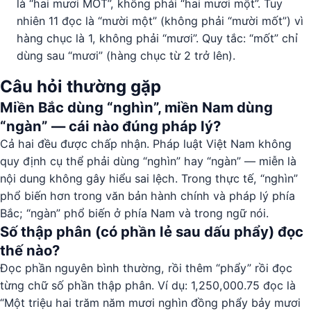
là “hai mươi MỐT”, không phải “hai mươi một”. Tuy
nhiên 11 đọc là “mười một” (không phải “mười mốt”) vì
hàng chục là 1, không phải “mươi”. Quy tắc: “mốt” chỉ
dùng sau “mươi” (hàng chục từ 2 trở lên).
Câu hỏi thường gặp
Miền Bắc dùng “nghìn”, miền Nam dùng
“ngàn” — cái nào đúng pháp lý?
Cả hai đều được chấp nhận. Pháp luật Việt Nam không
quy định cụ thể phải dùng “nghìn” hay “ngàn” — miễn là
nội dung không gây hiểu sai lệch. Trong thực tế, “nghìn”
phổ biến hơn trong văn bản hành chính và pháp lý phía
Bắc; “ngàn” phổ biến ở phía Nam và trong ngữ nói.
Số thập phân (có phần lẻ sau dấu phẩy) đọc
thế nào?
Đọc phần nguyên bình thường, rồi thêm “phẩy” rồi đọc
từng chữ số phần thập phân. Ví dụ: 1,250,000.75 đọc là
“Một triệu hai trăm năm mươi nghìn đồng phẩy bảy mươi