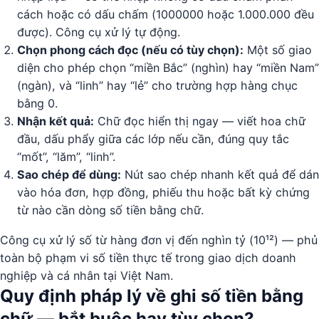
cách hoặc có dấu chấm (1000000 hoặc 1.000.000 đều
được). Công cụ xử lý tự động.
Chọn phong cách đọc (nếu có tùy chọn):
Một số giao
diện cho phép chọn “miền Bắc” (nghìn) hay “miền Nam”
(ngàn), và “linh” hay “lẻ” cho trường hợp hàng chục
bằng 0.
Nhận kết quả:
Chữ đọc hiển thị ngay — viết hoa chữ
đầu, dấu phẩy giữa các lớp nếu cần, đúng quy tắc
“mốt”, “lăm”, “linh”.
Sao chép để dùng:
Nút sao chép nhanh kết quả để dán
vào hóa đơn, hợp đồng, phiếu thu hoặc bất kỳ chứng
từ nào cần dòng số tiền bằng chữ.
Công cụ xử lý số từ hàng đơn vị đến nghìn tỷ (10¹²) — phủ
toàn bộ phạm vi số tiền thực tế trong giao dịch doanh
nghiệp và cá nhân tại Việt Nam.
Quy định pháp lý về ghi số tiền bằng
chữ — bắt buộc hay tùy chọn?