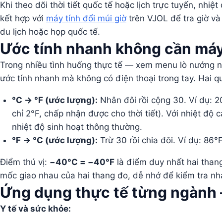
Khi theo dõi thời tiết quốc tế hoặc lịch trực tuyến, nh
kết hợp với
máy tính đổi múi giờ
trên VJOL để tra giờ và
du lịch hoặc họp quốc tế.
Ước tính nhanh không cần máy 
Trong nhiều tình huống thực tế — xem menu lò nướng nướ
ước tính nhanh mà không có điện thoại trong tay. Hai q
°C → °F (ước lượng):
Nhân đôi rồi cộng 30. Ví dụ: 2
chỉ 2°F, chấp nhận được cho thời tiết). Với nhiệt độ 
nhiệt độ sinh hoạt thông thường.
°F → °C (ước lượng):
Trừ 30 rồi chia đôi. Ví dụ: 86
Điểm thú vị:
−40°C = −40°F
là điểm duy nhất hai thang
mốc giao nhau của hai thang đo, dễ nhớ để kiểm tra n
Ứng dụng thực tế từng ngành 
Y tế và sức khỏe: