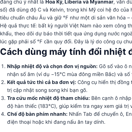
đáng chú ý nhất là
Hoa Kỳ, Liberia và Myanmar
, vẫn d
số) đã dùng độ C và Kelvin, trong khi Mỹ coi hệ đo của
tiêu chuẩn châu Âu và giữ °F như một di sản văn hóa – c
Hệ quả thực tế: bất kỳ người Việt Nam nào xem công t
khẩu, theo dõi dự báo thời tiết qua ứng dụng nước ngoà
lúc gặp phải số °F cần quy đổi. Đây là lý do công cụ c
Cách dùng máy tính đổi nhiệt 
Nhập nhiệt độ và chọn đơn vị nguồn:
Gõ số vào ô n
nhận số âm (ví dụ −15°C mùa đông miền Bắc) và số t
Kết quả tức thì cả ba đơn vị:
Công cụ hiển thị đồng t
trị cập nhật song song khi bạn gõ.
Tra cứu mốc nhiệt độ tham chiếu:
Bên cạnh ô nhập 
độ hàn thiếc (183°C), giúp kiểm tra ngay xem giá trị
Chế độ bàn phím nhanh:
Nhấn Tab để chuyển ô, Ente
điện thoại hoặc khi đang nấu ăn tay dính.