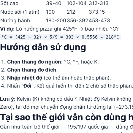
Sốt cao
39-40
102-104
312-313
Nước sôi (1 atm)
100
212
373.15
Nướng bánh
180-200
356-392
453-473
Ví dụ:
Lò nướng pizza ghi 425°F → bao nhiêu °C?
°C = (425 − 32) × 5/9 = 393 × 0.5556 ≈ 218°C
Hướng dẫn sử dụng
Chọn thang đo nguồn
: °C, °F, hoặc K.
Chọn thang đo đích
.
Nhập nhiệt độ
(có thể âm hoặc thập phân).
Nhấn
“Đổi”
. Kết quả hiển thị đến 2 chữ số thập phân
Lưu ý:
Kelvin (K) không có dấu °. Nhiệt độ Kelvin không
Zero), tại đó mọi chuyển động phân tử dừng lại (−273.15
Tại sao thế giới vẫn còn dùng 
Gần như toàn bộ thế giới — 195/197 quốc gia — dùng độ