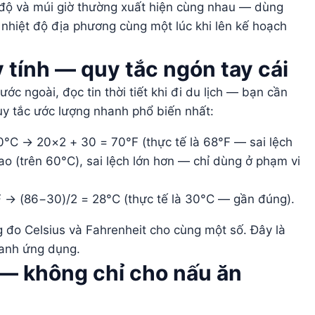
iệt độ và múi giờ thường xuất hiện cùng nhau — dùng
 nhiệt độ địa phương cùng một lúc khi lên kế hoạch
tính — quy tắc ngón tay cái
c ngoài, đọc tin thời tiết khi đi du lịch — bạn cần
uy tắc ước lượng nhanh phổ biến nhất:
0°C → 20×2 + 30 = 70°F (thực tế là 68°F — sai lệch
cao (trên 60°C), sai lệch lớn hơn — chỉ dùng ở phạm vi
°F → (86−30)/2 = 28°C (thực tế là 30°C — gần đúng).
 đo Celsius và Fahrenheit cho cùng một số. Đây là
hanh ứng dụng.
— không chỉ cho nấu ăn