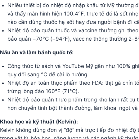
Nhiều thiết bị đo nhiệt độ nhập khẩu từ Mỹ thường đ
và thấy màn hình hiện 100.4°F, thực tế đó là sốt nhẹ
nào cần dùng thuốc hạ sốt hay đưa người bệnh đi c
Nhiệt độ bảo quản thuốc và vaccine thường ghi the
bảo quản −70°C (−94°F), vaccine thông thường 2–8
Nấu ăn và làm bánh quốc tế:
Công thức từ sách và YouTube Mỹ gần như 100% ghi 
quy đổi sang °C để cài lò nướng.
Nhiệt độ an toàn thực phẩm theo FDA: thịt gà chín t
trứng lòng đào 160°F (71°C).
Nhiệt độ bảo quản thực phẩm trong kho lạnh rất cụ t
hơn chuyển tinh bột thành đường, làm khoai ngọt và
Khoa học và kỹ thuật (Kelvin):
Kelvin không dùng đơn vị “độ” mà trực tiếp đo nhiệt độ 
trong vật lý, hóa học, năng lượng và các ngành kỹ thu