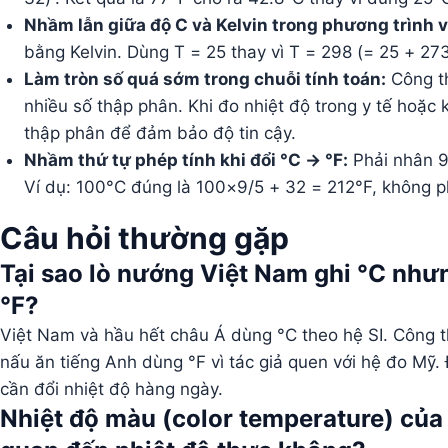
Nhầm lẫn giữa độ C và Kelvin trong phương trình vậ
bằng Kelvin. Dùng T = 25 thay vì T = 298 (= 25 + 273
Làm tròn số quá sớm trong chuỗi tính toán:
Công th
nhiều số thập phân. Khi đo nhiệt độ trong y tế hoặc 
thập phân để đảm bảo độ tin cậy.
Nhầm thứ tự phép tính khi đổi °C → °F:
Phải nhân 9/
Ví dụ: 100°C đúng là 100×9/5 + 32 = 212°F, không p
Câu hỏi thường gặp
Tại sao lò nướng Việt Nam ghi °C như
°F?
Việt Nam và hầu hết châu Á dùng °C theo hệ SI. Công 
nấu ăn tiếng Anh dùng °F vì tác giả quen với hệ đo Mỹ.
cần đổi nhiệt độ hàng ngày.
Nhiệt độ màu (color temperature) của 