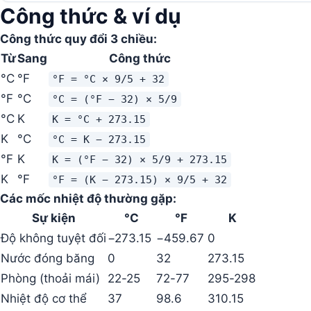
Công thức & ví dụ
Công thức quy đổi 3 chiều:
Từ
Sang
Công thức
°C
°F
°F = °C × 9/5 + 32
°F
°C
°C = (°F − 32) × 5/9
°C
K
K = °C + 273.15
K
°C
°C = K − 273.15
°F
K
K = (°F − 32) × 5/9 + 273.15
K
°F
°F = (K − 273.15) × 9/5 + 32
Các mốc nhiệt độ thường gặp:
Sự kiện
°C
°F
K
Độ không tuyệt đối
−273.15
−459.67
0
Nước đóng băng
0
32
273.15
Phòng (thoải mái)
22-25
72-77
295-298
Nhiệt độ cơ thể
37
98.6
310.15