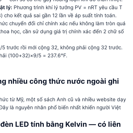
t lý:
Phương trình khí lý tưởng PV = nRT yêu cầu T
) cho kết quả sai gần 12 lần về áp suất tính toán.
ức chuyển đổi chỉ chính xác nếu không làm tròn quá
khoa học, cần sử dụng giá trị chính xác đến 2 chữ số
5 trước rồi mới cộng 32, không phải cộng 32 trước.
hải (100+32)×9/5 = 237.6°F.
ng nhiều công thức nước ngoài ghi
thức từ Mỹ, một số sách Anh cũ và nhiều website dạy
 Đây là nguyên nhân phổ biến nhất khiến người Việt
đèn LED tính bằng Kelvin — có liên