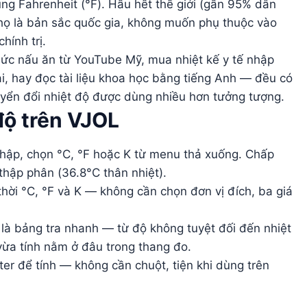
ùng Fahrenheit (°F). Hầu hết thế giới (gần 95% dân
 họ là bản sắc quốc gia, không muốn phụ thuộc vào
hính trị.
hức nấu ăn từ YouTube Mỹ, mua nhiệt kế y tế nhập
i, hay đọc tài liệu khoa học bằng tiếng Anh — đều có
huyển đổi nhiệt độ được dùng nhiều hơn tưởng tượng.
độ trên VJOL
hập, chọn °C, °F hoặc K từ menu thả xuống. Chấp
hập phân (36.8°C thân nhiệt).
hời °C, °F và K — không cần chọn đơn vị đích, ba giá
là bảng tra nhanh — từ độ không tuyệt đối đến nhiệt
 vừa tính nằm ở đâu trong thang đo.
r để tính — không cần chuột, tiện khi dùng trên