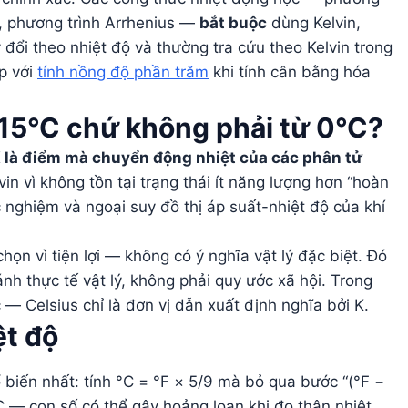
n, phương trình Arrhenius —
bắt buộc
dùng Kelvin,
ổi theo nhiệt độ và thường tra cứu theo Kelvin trong
p với
tính nồng độ phần trăm
khi tính cân bằng hóa
3.15°C chứ không phải từ 0°C?
 là điểm mà chuyển động nhiệt của các phân tử
n vì không tồn tại trạng thái ít năng lượng hơn “hoàn
nghiệm và ngoại suy đồ thị áp suất-nhiệt độ của khí
ọn vì tiện lợi — không có ý nghĩa vật lý đặc biệt. Đó
ánh thực tế vật lý, không phải quy ước xã hội. Trong
c — Celsius chỉ là đơn vị dẫn xuất định nghĩa bởi K.
ệt độ
 biến nhất: tính °C = °F × 5/9 mà bỏ qua bước “(°F −
C — con số có thể gây hoảng loạn khi đo thân nhiệt.