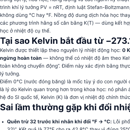
trình khí lý tưởng PV = nRT, định luật Stefan-Boltzman
không dùng °C hay °F. Nồng độ dung dịch hóa học thay đ
các phương trình hằng số cân bằng K(T) — dùng kết hợ
học ở nhiệt độ cụ thể.
Tại sao Kelvin bắt đầu từ −27
Kelvin được thiết lập theo nguyên lý nhiệt động học:
0 K
ngừng hoàn toàn
— không thể có nhiệt độ âm theo Kelvi
toàn không chuyển động”. Điểm này xác định bằng thực 
lý tưởng.
Điểm 0°C (nước đóng băng) là mốc tùy ý do con người ch
là lý do Kelvin quan trọng hơn trong khoa học: nó phản 
hệ đo SI quốc tế, Kelvin (K) là đơn vị nhiệt độ chính thứ
Sai lầm thường gặp khi đổi nhi
Quên trừ 32 trước khi nhân khi đổi °F → °C:
Lỗi phổ
32)”. Kết quả là 77°F cho ra 42.8°C thay vì đúng 25°