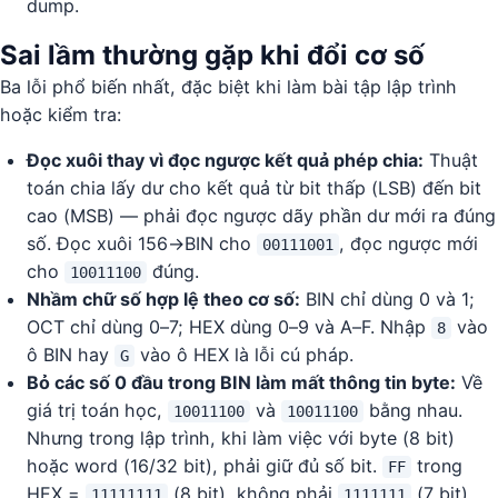
dump.
Sai lầm thường gặp khi đổi cơ số
Ba lỗi phổ biến nhất, đặc biệt khi làm bài tập lập trình
hoặc kiểm tra:
Đọc xuôi thay vì đọc ngược kết quả phép chia:
Thuật
toán chia lấy dư cho kết quả từ bit thấp (LSB) đến bit
cao (MSB) — phải đọc ngược dãy phần dư mới ra đúng
số. Đọc xuôi 156→BIN cho
, đọc ngược mới
00111001
cho
đúng.
10011100
Nhầm chữ số hợp lệ theo cơ số:
BIN chỉ dùng 0 và 1;
OCT chỉ dùng 0–7; HEX dùng 0–9 và A–F. Nhập
vào
8
ô BIN hay
vào ô HEX là lỗi cú pháp.
G
Bỏ các số 0 đầu trong BIN làm mất thông tin byte:
Về
giá trị toán học,
và
bằng nhau.
10011100
10011100
Nhưng trong lập trình, khi làm việc với byte (8 bit)
hoặc word (16/32 bit), phải giữ đủ số bit.
trong
FF
HEX =
(8 bit), không phải
(7 bit).
11111111
1111111