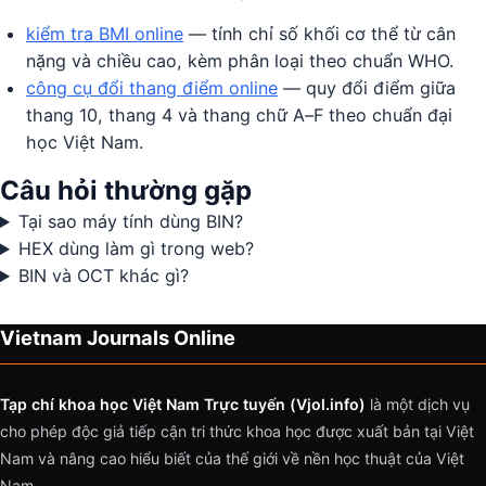
kiểm tra BMI online
— tính chỉ số khối cơ thể từ cân
nặng và chiều cao, kèm phân loại theo chuẩn WHO.
công cụ đổi thang điểm online
— quy đổi điểm giữa
thang 10, thang 4 và thang chữ A–F theo chuẩn đại
học Việt Nam.
Câu hỏi thường gặp
Tại sao máy tính dùng BIN?
HEX dùng làm gì trong web?
BIN và OCT khác gì?
Vietnam Journals Online
Tạp chí khoa học Việt Nam Trực tuyến (Vjol.info)
là một dịch vụ
cho phép độc giả tiếp cận tri thức khoa học được xuất bản tại Việt
Nam và nâng cao hiểu biết của thế giới về nền học thuật của Việt
Nam.