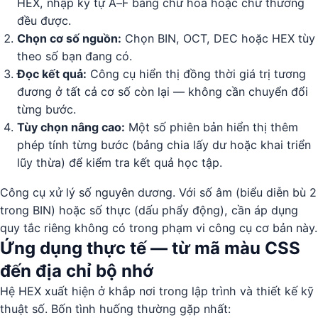
HEX, nhập ký tự A–F bằng chữ hoa hoặc chữ thường
đều được.
Chọn cơ số nguồn:
Chọn BIN, OCT, DEC hoặc HEX tùy
theo số bạn đang có.
Đọc kết quả:
Công cụ hiển thị đồng thời giá trị tương
đương ở tất cả cơ số còn lại — không cần chuyển đổi
từng bước.
Tùy chọn nâng cao:
Một số phiên bản hiển thị thêm
phép tính từng bước (bảng chia lấy dư hoặc khai triển
lũy thừa) để kiểm tra kết quả học tập.
Công cụ xử lý số nguyên dương. Với số âm (biểu diễn bù 2
trong BIN) hoặc số thực (dấu phẩy động), cần áp dụng
quy tắc riêng không có trong phạm vi công cụ cơ bản này.
Ứng dụng thực tế — từ mã màu CSS
đến địa chỉ bộ nhớ
Hệ HEX xuất hiện ở khắp nơi trong lập trình và thiết kế kỹ
thuật số. Bốn tình huống thường gặp nhất: