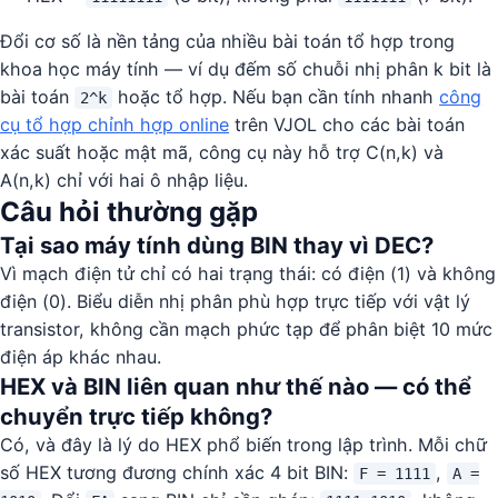
Đổi cơ số là nền tảng của nhiều bài toán tổ hợp trong
khoa học máy tính — ví dụ đếm số chuỗi nhị phân k bit là
bài toán
hoặc tổ hợp. Nếu bạn cần tính nhanh
công
2^k
cụ tổ hợp chỉnh hợp online
trên VJOL cho các bài toán
xác suất hoặc mật mã, công cụ này hỗ trợ C(n,k) và
A(n,k) chỉ với hai ô nhập liệu.
Câu hỏi thường gặp
Tại sao máy tính dùng BIN thay vì DEC?
Vì mạch điện tử chỉ có hai trạng thái: có điện (1) và không
điện (0). Biểu diễn nhị phân phù hợp trực tiếp với vật lý
transistor, không cần mạch phức tạp để phân biệt 10 mức
điện áp khác nhau.
HEX và BIN liên quan như thế nào — có thể
chuyển trực tiếp không?
Có, và đây là lý do HEX phổ biến trong lập trình. Mỗi chữ
số HEX tương đương chính xác 4 bit BIN:
,
F = 1111
A =