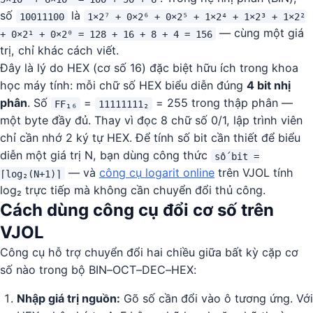
số
là
10011100
1×2⁷ + 0×2⁶ + 0×2⁵ + 1×2⁴ + 1×2³ + 1×2²
— cùng một giá
+ 0×2¹ + 0×2⁰ = 128 + 16 + 8 + 4 = 156
trị, chỉ khác cách viết.
Đây là lý do HEX (cơ số 16) đặc biệt hữu ích trong khoa
học máy tính: mỗi chữ số HEX biểu diễn đúng
4 bit nhị
phân
. Số
=
= 255 trong thập phân —
FF₁₆
11111111₂
một byte đầy đủ. Thay vì đọc 8 chữ số 0/1, lập trình viên
chỉ cần nhớ 2 ký tự HEX. Để tính số bit cần thiết để biểu
diễn một giá trị N, bạn dùng công thức
số bit =
— và
công cụ logarit online
trên VJOL tính
⌈log₂(N+1)⌉
log₂ trực tiếp mà không cần chuyển đổi thủ công.
Cách dùng công cụ đổi cơ số trên
VJOL
Công cụ hỗ trợ chuyển đổi hai chiều giữa bất kỳ cặp cơ
số nào trong bộ BIN–OCT–DEC–HEX:
Nhập giá trị nguồn:
Gõ số cần đổi vào ô tương ứng. Với