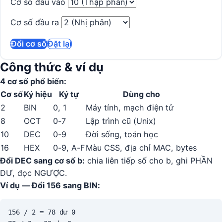
Cơ số đầu vào
Cơ số đầu ra
Đổi cơ số
Đặt lại
Công thức & ví dụ
4 cơ số phổ biến:
Cơ số
Ký hiệu
Ký tự
Dùng cho
2
BIN
0, 1
Máy tính, mạch điện tử
8
OCT
0-7
Lập trình cũ (Unix)
10
DEC
0-9
Đời sống, toán học
16
HEX
0-9, A-F
Màu CSS, địa chỉ MAC, bytes
Đổi DEC sang cơ số b:
chia liên tiếp số cho b, ghi PHẦN
DƯ, đọc NGƯỢC.
Ví dụ — Đổi 156 sang BIN:
156 / 2 = 78 dư 0
