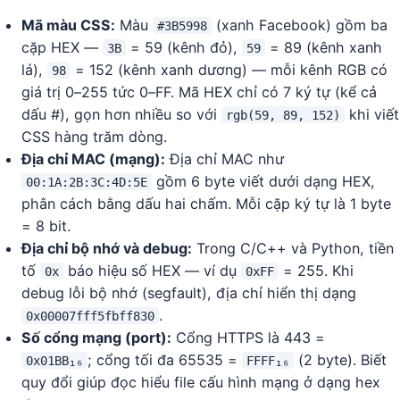
Mã màu CSS:
Màu
(xanh Facebook) gồm ba
#3B5998
cặp HEX —
= 59 (kênh đỏ),
= 89 (kênh xanh
3B
59
lá),
= 152 (kênh xanh dương) — mỗi kênh RGB có
98
giá trị 0–255 tức 0–FF. Mã HEX chỉ có 7 ký tự (kể cả
dấu #), gọn hơn nhiều so với
khi viết
rgb(59, 89, 152)
CSS hàng trăm dòng.
Địa chỉ MAC (mạng):
Địa chỉ MAC như
gồm 6 byte viết dưới dạng HEX,
00:1A:2B:3C:4D:5E
phân cách bằng dấu hai chấm. Mỗi cặp ký tự là 1 byte
= 8 bit.
Địa chỉ bộ nhớ và debug:
Trong C/C++ và Python, tiền
tố
báo hiệu số HEX — ví dụ
= 255. Khi
0x
0xFF
debug lỗi bộ nhớ (segfault), địa chỉ hiển thị dạng
.
0x00007fff5fbff830
Số cổng mạng (port):
Cổng HTTPS là 443 =
; cổng tối đa 65535 =
(2 byte). Biết
0x01BB₁₆
FFFF₁₆
quy đổi giúp đọc hiểu file cấu hình mạng ở dạng hex