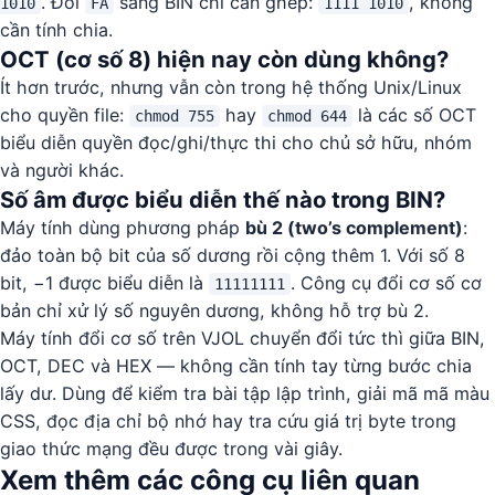
. Đổi
sang BIN chỉ cần ghép:
, không
1010
FA
1111 1010
cần tính chia.
OCT (cơ số 8) hiện nay còn dùng không?
Ít hơn trước, nhưng vẫn còn trong hệ thống Unix/Linux
cho quyền file:
hay
là các số OCT
chmod 755
chmod 644
biểu diễn quyền đọc/ghi/thực thi cho chủ sở hữu, nhóm
và người khác.
Số âm được biểu diễn thế nào trong BIN?
Máy tính dùng phương pháp
bù 2 (two’s complement)
:
đảo toàn bộ bit của số dương rồi cộng thêm 1. Với số 8
bit, −1 được biểu diễn là
. Công cụ đổi cơ số cơ
11111111
bản chỉ xử lý số nguyên dương, không hỗ trợ bù 2.
Máy tính đổi cơ số trên VJOL chuyển đổi tức thì giữa BIN,
OCT, DEC và HEX — không cần tính tay từng bước chia
lấy dư. Dùng để kiểm tra bài tập lập trình, giải mã mã màu
CSS, đọc địa chỉ bộ nhớ hay tra cứu giá trị byte trong
giao thức mạng đều được trong vài giây.
Xem thêm các công cụ liên quan