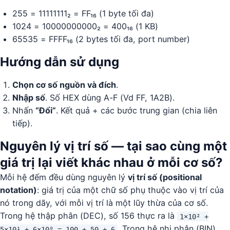
255 = 11111111₂ = FF₁₆ (1 byte tối đa)
1024 = 10000000000₂ = 400₁₆ (1 KB)
65535 = FFFF₁₆ (2 bytes tối đa, port number)
Hướng dẫn sử dụng
Chọn cơ số nguồn và đích
.
Nhập số
. Số HEX dùng A-F (Vd FF, 1A2B).
Nhấn
“Đổi”
. Kết quả + các bước trung gian (chia liên
tiếp).
Nguyên lý vị trí số — tại sao cùng một
giá trị lại viết khác nhau ở mỗi cơ số?
Mỗi hệ đếm đều dùng nguyên lý
vị trí số (positional
notation)
: giá trị của một chữ số phụ thuộc vào vị trí của
nó trong dãy, với mỗi vị trí là một lũy thừa của cơ số.
Trong hệ thập phân (DEC), số 156 thực ra là
1×10² +
. Trong hệ nhị phân (BIN),
5×10¹ + 6×10⁰ = 100 + 50 + 6