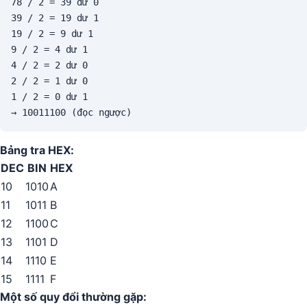
78 / 2 = 39 dư 0

39 / 2 = 19 dư 1

19 / 2 = 9 dư 1

9 / 2 = 4 dư 1

4 / 2 = 2 dư 0

2 / 2 = 1 dư 0

1 / 2 = 0 dư 1

→ 10011100 (đọc ngược)
Bảng tra HEX:
DEC
BIN
HEX
10
1010
A
11
1011
B
12
1100
C
13
1101
D
14
1110
E
15
1111
F
Một số quy đổi thường gặp: