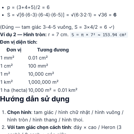
p = (3+4+5)/2 = 6
S = √[6·(6-3)·(6-4)·(6-5)] = √(6·3·2·1) = √36 =
6
(Đúng — tam giác 3-4-5 vuông, S = 3×4/2 = 6 ✓)
Ví dụ 2 — Hình tròn:
r = 7 cm.
S = π × 7² ≈ 153.94 cm²
Đơn vị diện tích:
Đơn vị
Tương đương
1 mm²
0.01 cm²
1 cm²
100 mm²
1 m²
10,000 cm²
1 km²
1,000,000 m²
1 ha (hecta)
10,000 m² = 0.01 km²
Hướng dẫn sử dụng
Chọn hình
: tam giác / hình chữ nhật / hình vuông /
hình tròn / hình thang / hình thoi.
Với tam giác chọn cách tính
: đáy × cao / Heron (3