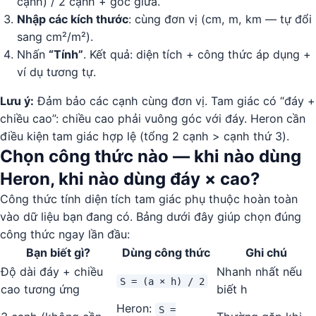
cạnh) / 2 cạnh + góc giữa.
Nhập các kích thước
: cùng đơn vị (cm, m, km — tự đổi
sang cm²/m²).
Nhấn
“Tính”
. Kết quả: diện tích + công thức áp dụng +
ví dụ tương tự.
Lưu ý:
Đảm bảo các cạnh cùng đơn vị. Tam giác có “đáy +
chiều cao”: chiều cao phải vuông góc với đáy. Heron cần
điều kiện tam giác hợp lệ (tổng 2 cạnh > cạnh thứ 3).
Chọn công thức nào — khi nào dùng
Heron, khi nào dùng đáy × cao?
Công thức tính diện tích tam giác phụ thuộc hoàn toàn
vào dữ liệu bạn đang có. Bảng dưới đây giúp chọn đúng
công thức ngay lần đầu:
Bạn biết gì?
Dùng công thức
Ghi chú
Độ dài đáy + chiều
Nhanh nhất nếu
S = (a × h) / 2
cao tương ứng
biết h
Heron:
S =