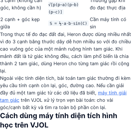
3 cạnh (không cần
Thường gặp khi
√[p(p−a)(p−b)
góc, không cần h)
đo đạc thực địa
(p−c)]
2 cạnh + góc kẹp
Cần máy tính có
S = ½·a·b·sin(C)
giữa
sin
Trong thực tế đo đạc đất đai, Heron được dùng nhiều nhất
vì đo 3 cạnh bằng thước dây dễ hơn nhiều so với đo chiều
cao vuông góc của một mảnh ruộng hình tam giác. Khi
mảnh đất là tứ giác không đều, cách làm phổ biến là chia
thành 2 tam giác, dùng Heron cho từng tam giác rồi cộng
lại.
Ngoài việc tính diện tích, bài toán tam giác thường đi kèm
yêu cầu tính cạnh còn lại, góc, đường cao. Nếu cần giải
đầy đủ một tam giác từ các dữ liệu đã biết,
máy tính giải
tam giác
trên VJOL xử lý trọn vẹn bài toán: cho vài
góc/cạnh bất kỳ và tìm ra toàn bộ phần còn lại.
Cách dùng máy tính diện tích hình
học trên VJOL