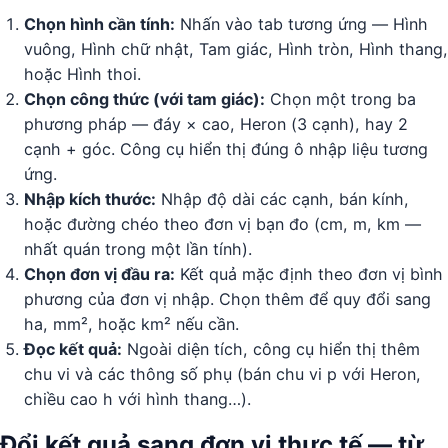
Chọn hình cần tính:
Nhấn vào tab tương ứng — Hình
vuông, Hình chữ nhật, Tam giác, Hình tròn, Hình thang,
hoặc Hình thoi.
Chọn công thức (với tam giác):
Chọn một trong ba
phương pháp — đáy × cao, Heron (3 cạnh), hay 2
cạnh + góc. Công cụ hiển thị đúng ô nhập liệu tương
ứng.
Nhập kích thước:
Nhập độ dài các cạnh, bán kính,
hoặc đường chéo theo đơn vị bạn đo (cm, m, km —
nhất quán trong một lần tính).
Chọn đơn vị đầu ra:
Kết quả mặc định theo đơn vị bình
phương của đơn vị nhập. Chọn thêm để quy đổi sang
ha, mm², hoặc km² nếu cần.
Đọc kết quả:
Ngoài diện tích, công cụ hiển thị thêm
chu vi và các thông số phụ (bán chu vi p với Heron,
chiều cao h với hình thang…).
Đổi kết quả sang đơn vị thực tế — từ