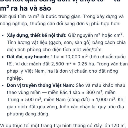
m² ra ha và sào
Kết quả tính ra m² là bước trung gian. Trong xây dựng và
nông nghiệp, thường cần đổi sang đơn vị phù hợp hơn:
Xây dựng, thiết kế nội thất:
Giữ nguyên m² hoặc cm².
Tính lượng vật liệu (gạch, sơn, sàn gỗ) bằng cách chia
diện tích phòng cho diện tích một viên/tấm.
Đất đai, quy hoạch:
1 ha = 10,000 m² (tiêu chuẩn quốc
tế). Ví dụ: mảnh đất 2,500 m² = 0.25 ha. Trong văn bản
pháp lý Việt Nam, ha là đơn vị chuẩn cho đất nông
nghiệp.
Đơn vị truyền thống Việt Nam:
Sào và mẫu khác nhau
theo vùng miền — miền Bắc 1 sào ≈ 360 m², miền
Trung ≈ 500 m², miền Nam (công đất) ≈ 1,000 m². Khi
giao dịch đất qua vùng, luôn xác nhận lại quy ước địa
phương đang dùng.
Ví dụ thực tế: một trang trại hình thang có đáy lớn 120 m,