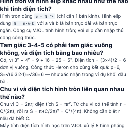
Hình tròn và hình elip khác nhau như thế nào
khi tính diện tích?
Hình tròn dùng
(chỉ cần 1 bán kính). Hình elip
S = π·r²
dùng
với a và b là bán trục dài và bán trục
S = π·a·b
ngắn. Công cụ VJOL tính hình tròn; với elip cần nhập thủ
công công thức.
Tam giác 3-4-5 có phải tam giác vuông
không, và diện tích bằng bao nhiêu?
Có, vì 3² + 4² = 9 + 16 = 25 = 5². Diện tích = (3×4)/2 = 6
đơn vị vuông. Công thức Heron cho cùng kết quả: p=6,
S=√(6·3·2·1)=√36=6 — như xác nhận trong ví dụ khối đầu
bài.
Chu vi và diện tích hình tròn liên quan nhau
thế nào?
Chu vi C = 2πr; diện tích S = πr². Từ chu vi có thể tính r =
C/(2π), rồi ra S = π·(C/2π)² = C²/(4π). Không cần biết r
nếu đã biết C.
Máy tính diện tích hình học trên VJOL xử lý 8 hình phẳng