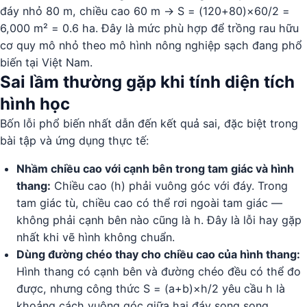
đáy nhỏ 80 m, chiều cao 60 m → S = (120+80)×60/2 =
6,000 m² = 0.6 ha. Đây là mức phù hợp để trồng rau hữu
cơ quy mô nhỏ theo mô hình nông nghiệp sạch đang phổ
biến tại Việt Nam.
Sai lầm thường gặp khi tính diện tích
hình học
Bốn lỗi phổ biến nhất dẫn đến kết quả sai, đặc biệt trong
bài tập và ứng dụng thực tế:
Nhầm chiều cao với cạnh bên trong tam giác và hình
thang:
Chiều cao (h) phải vuông góc với đáy. Trong
tam giác tù, chiều cao có thể rơi ngoài tam giác —
không phải cạnh bên nào cũng là h. Đây là lỗi hay gặp
nhất khi vẽ hình không chuẩn.
Dùng đường chéo thay cho chiều cao của hình thang:
Hình thang có cạnh bên và đường chéo đều có thể đo
được, nhưng công thức S = (a+b)×h/2 yêu cầu h là
khoảng cách vuông góc giữa hai đáy song song,