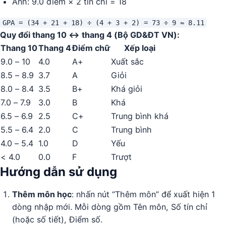
Anh: 9.0 điểm × 2 tín chỉ = 18
GPA = (34 + 21 + 18) ÷ (4 + 3 + 2) = 73 ÷ 9 ≈ 8.11
Quy đổi thang 10 ↔ thang 4 (Bộ GD&ĐT VN):
Thang 10
Thang 4
Điểm chữ
Xếp loại
9.0 – 10
4.0
A+
Xuất sắc
8.5 – 8.9
3.7
A
Giỏi
8.0 – 8.4
3.5
B+
Khá giỏi
7.0 – 7.9
3.0
B
Khá
6.5 – 6.9
2.5
C+
Trung bình khá
5.5 – 6.4
2.0
C
Trung bình
4.0 – 5.4
1.0
D
Yếu
< 4.0
0.0
F
Trượt
Hướng dẫn sử dụng
Thêm môn học
: nhấn nút “Thêm môn” để xuất hiện 1
dòng nhập mới. Mỗi dòng gồm Tên môn, Số tín chỉ
(hoặc số tiết), Điểm số.