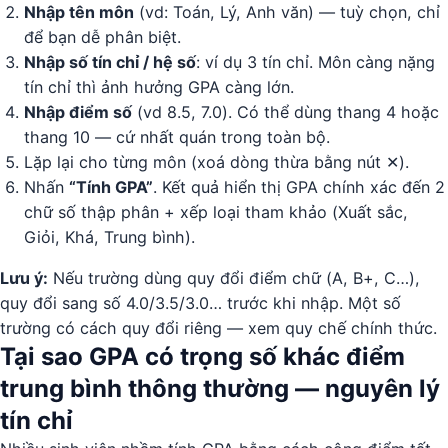
Nhập tên môn
(vd: Toán, Lý, Anh văn) — tuỳ chọn, chỉ
để bạn dễ phân biệt.
Nhập số tín chỉ / hệ số
: ví dụ 3 tín chỉ. Môn càng nặng
tín chỉ thì ảnh hưởng GPA càng lớn.
Nhập điểm số
(vd 8.5, 7.0). Có thể dùng thang 4 hoặc
thang 10 — cứ nhất quán trong toàn bộ.
Lặp lại cho từng môn (xoá dòng thừa bằng nút ✕).
Nhấn
“Tính GPA”
. Kết quả hiển thị GPA chính xác đến 2
chữ số thập phân + xếp loại tham khảo (Xuất sắc,
Giỏi, Khá, Trung bình).
Lưu ý:
Nếu trường dùng quy đổi điểm chữ (A, B+, C…),
quy đổi sang số 4.0/3.5/3.0… trước khi nhập. Một số
trường có cách quy đổi riêng — xem quy chế chính thức.
Tại sao GPA có trọng số khác điểm
trung bình thông thường — nguyên lý
tín chỉ