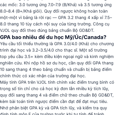
các mốc: 3.0 tương ứng 7.0–7.9 (B/Khá) và 3.5 tương ứng
8.0–8.4 (B+/Khá giỏi). Quy đổi ngược không hoàn toàn
một-một vì bảng là rời rạc — GPA 3.2 thang 4 xấp xỉ 7.5–
8.0 thang 10 tùy cách nội suy của từng trường. Công cụ
VJOL quy đổi theo đúng bảng chuẩn Bộ GD&ĐT.
GPA bao nhiêu để du học Mỹ/Úc/Canada?
Yêu cầu tối thiểu thường là GPA 3.0/4.0 (Khá) cho chương
trình đại học và 3.2–3.5/4.0 cho thạc sĩ. Một số trường
top yêu cầu 3.5+ kèm điều kiện ngoại ngữ và kinh nghiệm
nghiên cứu. Khi nộp hồ sơ du học, cần quy đổi GPA thang
10 sang thang 4 theo bảng chuẩn và chuẩn bị bảng điểm
chính thức có xác nhận của trường đại học.
Máy tính GPA trên VJOL tính chính xác điểm trung bình có
trọng số tín chỉ cho cả học kỳ đơn lẫn nhiều kỳ tích lũy,
quy đổi sang thang 4 và điểm chữ theo chuẩn Bộ GD&ĐT,
kèm bài toán tính ngược điểm cần đạt để đạt mục tiêu.
Nhớ phân biệt GPA kỳ và GPA tích lũy, và kiểm tra quy
định tính môn F của trường trước khi tự tính để tránh