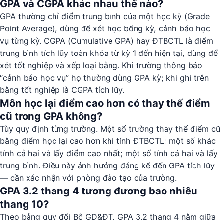
GPA và CGPA khác nhau thế nào?
GPA thường chỉ điểm trung bình của một học kỳ (Grade
Point Average), dùng để xét học bổng kỳ, cảnh báo học
vụ từng kỳ. CGPA (Cumulative GPA) hay ĐTBCTL là điểm
trung bình tích lũy toàn khóa từ kỳ 1 đến hiện tại, dùng để
xét tốt nghiệp và xếp loại bằng. Khi trường thông báo
“cảnh báo học vụ” họ thường dùng GPA kỳ; khi ghi trên
bằng tốt nghiệp là CGPA tích lũy.
Môn học lại điểm cao hơn có thay thế điểm
cũ trong GPA không?
Tùy quy định từng trường. Một số trường thay thế điểm cũ
bằng điểm học lại cao hơn khi tính ĐTBCTL; một số khác
tính cả hai và lấy điểm cao nhất; một số tính cả hai và lấy
trung bình. Điều này ảnh hưởng đáng kể đến GPA tích lũy
— cần xác nhận với phòng đào tạo của trường.
GPA 3.2 thang 4 tương đương bao nhiêu
thang 10?
Theo bảng quy đổi Bộ GD&ĐT, GPA 3.2 thang 4 nằm giữa