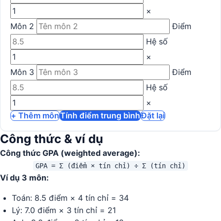
×
Môn 2
Điểm
Hệ số
×
Môn 3
Điểm
Hệ số
×
+ Thêm môn
Tính điểm trung bình
Đặt lại
Công thức & ví dụ
Công thức GPA (weighted average):
GPA = Σ (điểm × tín chỉ) ÷ Σ (tín chỉ)
Ví dụ 3 môn:
Toán: 8.5 điểm × 4 tín chỉ = 34
Lý: 7.0 điểm × 3 tín chỉ = 21