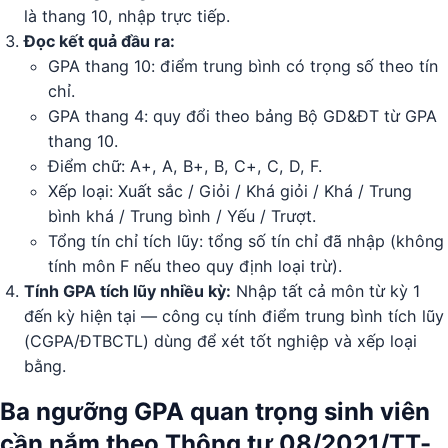
là thang 10, nhập trực tiếp.
Đọc kết quả đầu ra:
GPA thang 10: điểm trung bình có trọng số theo tín
chỉ.
GPA thang 4: quy đổi theo bảng Bộ GD&ĐT từ GPA
thang 10.
Điểm chữ: A+, A, B+, B, C+, C, D, F.
Xếp loại: Xuất sắc / Giỏi / Khá giỏi / Khá / Trung
bình khá / Trung bình / Yếu / Trượt.
Tổng tín chỉ tích lũy: tổng số tín chỉ đã nhập (không
tính môn F nếu theo quy định loại trừ).
Tính GPA tích lũy nhiều kỳ:
Nhập tất cả môn từ kỳ 1
đến kỳ hiện tại — công cụ tính điểm trung bình tích lũy
(CGPA/ĐTBCTL) dùng để xét tốt nghiệp và xếp loại
bằng.
Ba ngưỡng GPA quan trọng sinh viên
cần nắm theo Thông tư 08/2021/TT-