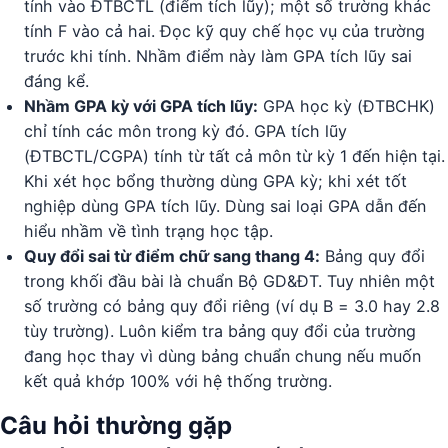
tính vào ĐTBCTL (điểm tích lũy); một số trường khác
tính F vào cả hai. Đọc kỹ quy chế học vụ của trường
trước khi tính. Nhầm điểm này làm GPA tích lũy sai
đáng kể.
Nhầm GPA kỳ với GPA tích lũy:
GPA học kỳ (ĐTBCHK)
chỉ tính các môn trong kỳ đó. GPA tích lũy
(ĐTBCTL/CGPA) tính từ tất cả môn từ kỳ 1 đến hiện tại.
Khi xét học bổng thường dùng GPA kỳ; khi xét tốt
nghiệp dùng GPA tích lũy. Dùng sai loại GPA dẫn đến
hiểu nhầm về tình trạng học tập.
Quy đổi sai từ điểm chữ sang thang 4:
Bảng quy đổi
trong khối đầu bài là chuẩn Bộ GD&ĐT. Tuy nhiên một
số trường có bảng quy đổi riêng (ví dụ B = 3.0 hay 2.8
tùy trường). Luôn kiểm tra bảng quy đổi của trường
đang học thay vì dùng bảng chuẩn chung nếu muốn
kết quả khớp 100% với hệ thống trường.
Câu hỏi thường gặp