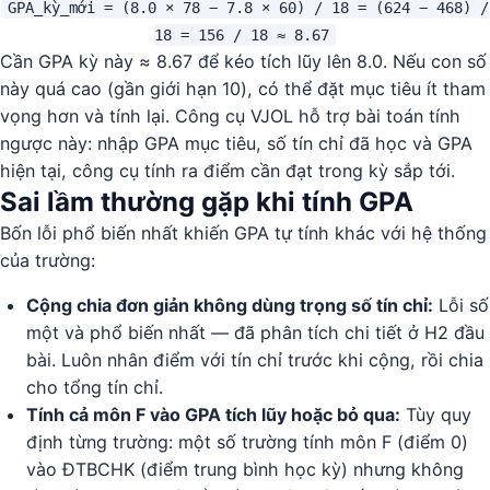
GPA_kỳ_mới = (8.0 × 78 − 7.8 × 60) / 18 = (624 − 468) /
18 = 156 / 18 ≈ 8.67
Cần GPA kỳ này ≈ 8.67 để kéo tích lũy lên 8.0. Nếu con số
này quá cao (gần giới hạn 10), có thể đặt mục tiêu ít tham
vọng hơn và tính lại. Công cụ VJOL hỗ trợ bài toán tính
ngược này: nhập GPA mục tiêu, số tín chỉ đã học và GPA
hiện tại, công cụ tính ra điểm cần đạt trong kỳ sắp tới.
Sai lầm thường gặp khi tính GPA
Bốn lỗi phổ biến nhất khiến GPA tự tính khác với hệ thống
của trường:
Cộng chia đơn giản không dùng trọng số tín chỉ:
Lỗi số
một và phổ biến nhất — đã phân tích chi tiết ở H2 đầu
bài. Luôn nhân điểm với tín chỉ trước khi cộng, rồi chia
cho tổng tín chỉ.
Tính cả môn F vào GPA tích lũy hoặc bỏ qua:
Tùy quy
định từng trường: một số trường tính môn F (điểm 0)
vào ĐTBCHK (điểm trung bình học kỳ) nhưng không