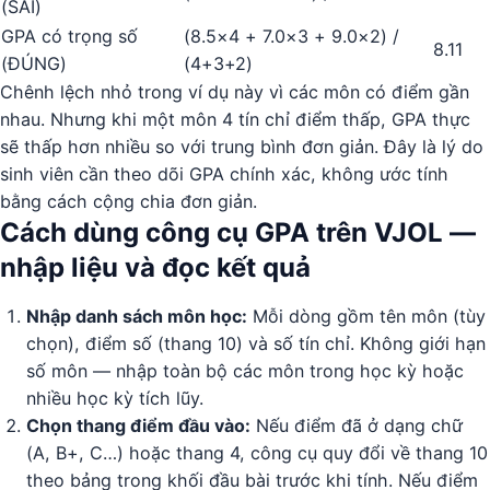
(SAI)
GPA có trọng số
(8.5×4 + 7.0×3 + 9.0×2) /
8.11
(ĐÚNG)
(4+3+2)
Chênh lệch nhỏ trong ví dụ này vì các môn có điểm gần
nhau. Nhưng khi một môn 4 tín chỉ điểm thấp, GPA thực
sẽ thấp hơn nhiều so với trung bình đơn giản. Đây là lý do
sinh viên cần theo dõi GPA chính xác, không ước tính
bằng cách cộng chia đơn giản.
Cách dùng công cụ GPA trên VJOL —
nhập liệu và đọc kết quả
Nhập danh sách môn học:
Mỗi dòng gồm tên môn (tùy
chọn), điểm số (thang 10) và số tín chỉ. Không giới hạn
số môn — nhập toàn bộ các môn trong học kỳ hoặc
nhiều học kỳ tích lũy.
Chọn thang điểm đầu vào:
Nếu điểm đã ở dạng chữ
(A, B+, C…) hoặc thang 4, công cụ quy đổi về thang 10
theo bảng trong khối đầu bài trước khi tính. Nếu điểm