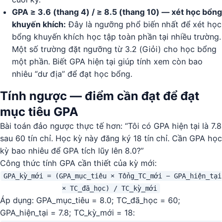
GPA ≥ 3.6 (thang 4) / ≥ 8.5 (thang 10) — xét học bổng
khuyến khích:
Đây là ngưỡng phổ biến nhất để xét học
bổng khuyến khích học tập toàn phần tại nhiều trường.
Một số trường đặt ngưỡng từ 3.2 (Giỏi) cho học bổng
một phần. Biết GPA hiện tại giúp tính xem còn bao
nhiêu “dư địa” để đạt học bổng.
Tính ngược — điểm cần đạt để đạt
mục tiêu GPA
Bài toán đảo ngược thực tế hơn: “Tôi có GPA hiện tại là 7.8
sau 60 tín chỉ. Học kỳ này đăng ký 18 tín chỉ. Cần GPA học
kỳ bao nhiêu để GPA tích lũy lên 8.0?”
Công thức tính GPA cần thiết của kỳ mới:
GPA_kỳ_mới = (GPA_mục_tiêu × Tổng_TC_mới − GPA_hiện_tại
× TC_đã_học) / TC_kỳ_mới
Áp dụng: GPA_mục_tiêu = 8.0; TC_đã_học = 60;
GPA_hiện_tại = 7.8; TC_kỳ_mới = 18: