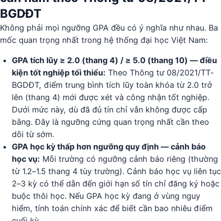
BGDĐT
Không phải mọi ngưỡng GPA đều có ý nghĩa như nhau. Ba
mốc quan trọng nhất trong hệ thống đại học Việt Nam:
GPA tích lũy ≥ 2.0 (thang 4) / ≥ 5.0 (thang 10) — điều
kiện tốt nghiệp tối thiểu:
Theo Thông tư 08/2021/TT-
BGDĐT, điểm trung bình tích lũy toàn khóa từ 2.0 trở
lên (thang 4) mới được xét và công nhận tốt nghiệp.
Dưới mức này, dù đã đủ tín chỉ vẫn không được cấp
bằng. Đây là ngưỡng cứng quan trọng nhất cần theo
dõi từ sớm.
GPA học kỳ thấp hơn ngưỡng quy định — cảnh báo
học vụ:
Mỗi trường có ngưỡng cảnh báo riêng (thường
từ 1.2–1.5 thang 4 tùy trường). Cảnh báo học vụ liên tục
2–3 kỳ có thể dẫn đến giới hạn số tín chỉ đăng ký hoặc
buộc thôi học. Nếu GPA học kỳ đang ở vùng nguy
hiểm, tính toán chính xác để biết cần bao nhiêu điểm
cuối kỳ.