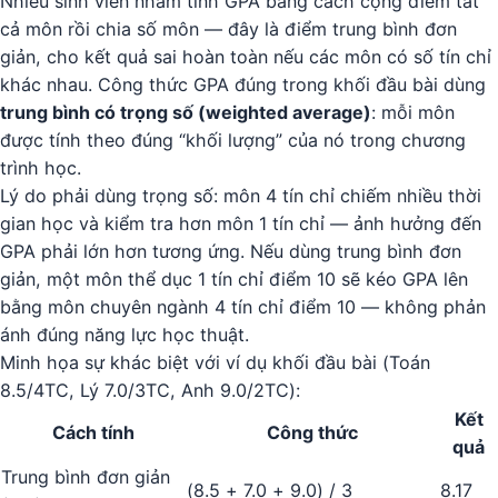
Nhiều sinh viên nhầm tính GPA bằng cách cộng điểm tất
cả môn rồi chia số môn — đây là điểm trung bình đơn
giản, cho kết quả sai hoàn toàn nếu các môn có số tín chỉ
khác nhau. Công thức GPA đúng trong khối đầu bài dùng
trung bình có trọng số (weighted average)
: mỗi môn
được tính theo đúng “khối lượng” của nó trong chương
trình học.
Lý do phải dùng trọng số: môn 4 tín chỉ chiếm nhiều thời
gian học và kiểm tra hơn môn 1 tín chỉ — ảnh hưởng đến
GPA phải lớn hơn tương ứng. Nếu dùng trung bình đơn
giản, một môn thể dục 1 tín chỉ điểm 10 sẽ kéo GPA lên
bằng môn chuyên ngành 4 tín chỉ điểm 10 — không phản
ánh đúng năng lực học thuật.
Minh họa sự khác biệt với ví dụ khối đầu bài (Toán
8.5/4TC, Lý 7.0/3TC, Anh 9.0/2TC):
Kết
Cách tính
Công thức
quả
Trung bình đơn giản
(8.5 + 7.0 + 9.0) / 3
8.17