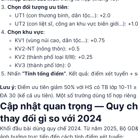
Chọn đối tượng ưu tiên
:
UT1 (con thương binh, dân tộc…): +2.0
UT2 (con liệt sĩ, công an khu vực biên giới…): +1.
Chọn khu vực
:
KV1 (vùng núi cao, dân tộc…): +0.75
KV2-NT (nông thôn): +0.5
KV2 (thành phố loại II/III): +0.25
KV3 (thành phố lớn): 0
Nhấn
“Tính tổng điểm”
. Kết quả: điểm xét tuyển + 
Lưu ý:
Điểm ưu tiên giảm 50% với HS có TB lớp 10-11 ≥ 
ĐA 30 (kể cả ưu tiên). Một số trường dùng tổ hợp riêng
Cập nhật quan trọng — Quy ch
thay đổi gì so với 2024
Khối đầu bài dùng quy chế 2024. Từ năm 2025, Bộ GD&
ảnh hưởng trực tiếp đến cách tính điểm xét tuyển: