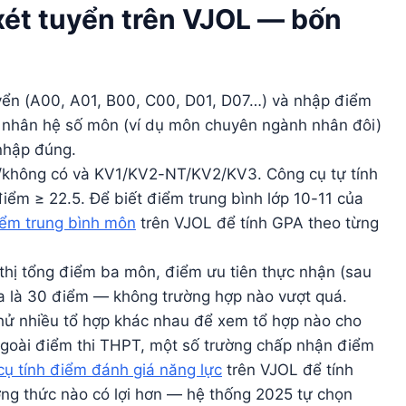
xét tuyển trên VJOL — bốn
yển (A00, A01, B00, C00, D01, D07…) và nhập điểm
g nhân hệ số môn (ví dụ môn chuyên ngành nhân đôi)
nhập đúng.
hông có và KV1/KV2-NT/KV2/KV3. Công cụ tự tính
điểm ≥ 22.5. Để biết điểm trung bình lớp 10-11 của
iểm trung bình môn
trên VJOL để tính GPA theo từng
thị tổng điểm ba môn, điểm ưu tiên thực nhận (sau
đa là 30 điểm — không trường hợp nào vượt quá.
ử nhiều tổ hợp khác nhau để xem tổ hợp nào cho
goài điểm thi THPT, một số trường chấp nhận điểm
cụ tính điểm đánh giá năng lực
trên VJOL để tính
ng thức nào có lợi hơn — hệ thống 2025 tự chọn