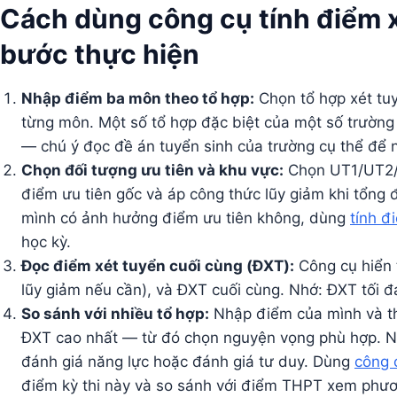
Cách dùng công cụ tính điểm 
bước thực hiện
Nhập điểm ba môn theo tổ hợp:
Chọn tổ hợp xét tu
từng môn. Một số tổ hợp đặc biệt của một số trườn
— chú ý đọc đề án tuyển sinh của trường cụ thể để 
Chọn đối tượng ưu tiên và khu vực:
Chọn UT1/UT2/k
điểm ưu tiên gốc và áp công thức lũy giảm khi tổng 
mình có ảnh hưởng điểm ưu tiên không, dùng
tính đ
học kỳ.
Đọc điểm xét tuyển cuối cùng (ĐXT):
Công cụ hiển 
lũy giảm nếu cần), và ĐXT cuối cùng. Nhớ: ĐXT tối 
So sánh với nhiều tổ hợp:
Nhập điểm của mình và th
ĐXT cao nhất — từ đó chọn nguyện vọng phù hợp. N
đánh giá năng lực hoặc đánh giá tư duy. Dùng
công 
điểm kỳ thi này và so sánh với điểm THPT xem phươ