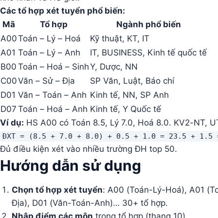
Các tổ hợp xét tuyển phổ biến:
Mã
Tổ hợp
Ngành phổ biến
A00
Toán – Lý – Hoá
Kỹ thuật, KT, IT
A01
Toán – Lý – Anh
IT, BUSINESS, Kinh tế quốc tế
B00
Toán – Hoá – Sinh
Y, Dược, NN
C00
Văn – Sử – Địa
SP Văn, Luật, Báo chí
D01
Văn – Toán – Anh
Kinh tế, NN, SP Anh
D07
Toán – Hoá – Anh
Kinh tế, Y Quốc tế
Ví dụ:
HS A00 có Toán 8.5, Lý 7.0, Hoá 8.0. KV2-NT, U
ĐXT = (8.5 + 7.0 + 8.0) + 0.5 + 1.0 = 23.5 + 1.5 
Đủ điều kiện xét vào nhiều trường ĐH top 50.
Hướng dẫn sử dụng
Chọn tổ hợp xét tuyển
: A00 (Toán-Lý-Hoá), A01 (T
Địa), D01 (Văn-Toán-Anh)… 30+ tổ hợp.
Nhập điểm các môn
trong tổ hợp (thang 10).