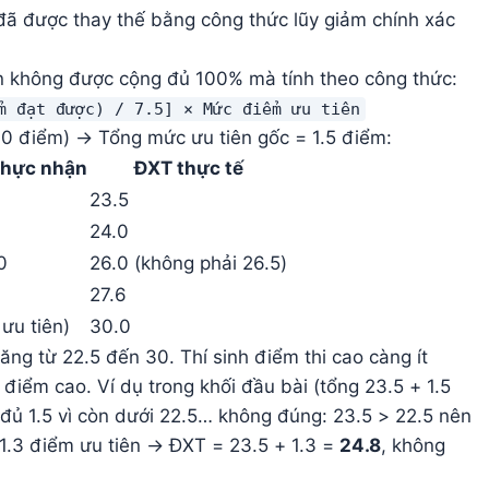
đã được thay thế bằng công thức lũy giảm chính xác
ên không được cộng đủ 100% mà tính theo công thức:
m đạt được) / 7.5] × Mức điểm ưu tiên
1.0 điểm) → Tổng mức ưu tiên gốc = 1.5 điểm:
thực nhận
ĐXT thực tế
23.5
24.0
0
26.0 (không phải 26.5)
27.6
ưu tiên)
30.0
ăng từ 22.5 đến 30. Thí sinh điểm thi cao càng ít
điểm cao. Ví dụ trong khối đầu bài (tổng 23.5 + 1.5
n đủ 1.5 vì còn dưới 22.5… không đúng: 23.5 > 22.5 nên
= 1.3 điểm ưu tiên → ĐXT = 23.5 + 1.3 =
24.8
, không