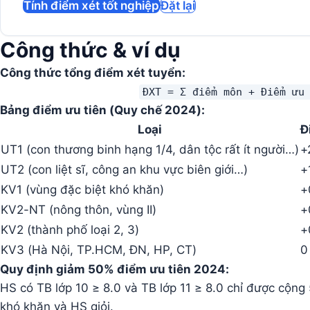
Tính điểm xét tốt nghiệp
Đặt lại
Công thức & ví dụ
Công thức tổng điểm xét tuyển:
ĐXT = Σ điểm môn + Điểm ưu
Bảng điểm ưu tiên (Quy chế 2024):
Loại
Đ
UT1 (con thương binh hạng 1/4, dân tộc rất ít người…)
+
UT2 (con liệt sĩ, công an khu vực biên giới…)
+
KV1 (vùng đặc biệt khó khăn)
+
KV2-NT (nông thôn, vùng II)
+
KV2 (thành phố loại 2, 3)
+
KV3 (Hà Nội, TP.HCM, ĐN, HP, CT)
0
Quy định giảm 50% điểm ưu tiên 2024:
HS có TB lớp 10 ≥ 8.0 và TB lớp 11 ≥ 8.0 chỉ được cộn
khó khăn và HS giỏi.