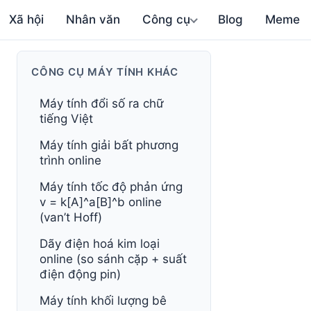
Xã hội
Nhân văn
Công cụ
Blog
Meme
CÔNG CỤ MÁY TÍNH KHÁC
Máy tính đổi số ra chữ
tiếng Việt
Máy tính giải bất phương
trình online
Máy tính tốc độ phản ứng
v = k[A]^a[B]^b online
(van’t Hoff)
Dãy điện hoá kim loại
online (so sánh cặp + suất
điện động pin)
Máy tính khối lượng bê