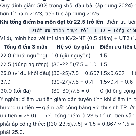
Quy định giảm 50% trong khối đầu bài (áp dụng 2024) 
hơn từ năm 2023, tiếp tục áp dụng 2025:
Khi tổng điểm ba môn đạt từ 22.5 trở lên
, điểm ưu ti
Điểm ưu tiên thực tế = [(30 − Tổng điể
Ví dụ minh họa với thí sinh KV2-NT (0.5 điểm) + UT2 (
Tổng điểm 3 môn
Hệ số lũy giảm
Điểm ưu tiên 
22.0 (dưới ngưỡng)
1.0 (giữ nguyên)
1.5
22.5 (đúng ngưỡng)
(30-22.5)/7.5 = 1.0
1.5
25.0 (ví dụ khối đầu)
(30-25)/7.5 = 0.667
1.5×0.667 = 1.
27.0
(30-27)/7.5 = 0.4
1.5×0.4 = 0.6
30.0 (tối đa)
(30-30)/7.5 = 0
0 (không cộng 
Ý nghĩa: điểm ưu tiên giảm dần tuyến tính khi điểm thi t
hưởng ưu tiên — giảm bất công bằng với thí sinh TP lớn 
ưu tiên = 25.0) — nếu tổng điểm là 23.5 thì ưu tiên vẫ
phải áp công thức: [(30-23.5)/7.5] × 1.5 = 0.867 × 1.5 
phải 25.0.