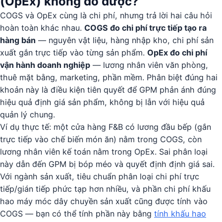
(OpEx) không đo được?
COGS và OpEx cùng là chi phí, nhưng trả lời hai câu hỏi
hoàn toàn khác nhau.
COGS đo chi phí trực tiếp tạo ra
hàng bán
— nguyên vật liệu, hàng nhập kho, chi phí sản
xuất gắn trực tiếp vào từng sản phẩm.
OpEx đo chi phí
vận hành doanh nghiệp
— lương nhân viên văn phòng,
thuê mặt bằng, marketing, phần mềm. Phân biệt đúng hai
khoản này là điều kiện tiên quyết để GPM phản ánh đúng
hiệu quả định giá sản phẩm, không bị lẫn với hiệu quả
quản lý chung.
Ví dụ thực tế: một cửa hàng F&B có lương đầu bếp (gắn
trực tiếp vào chế biến món ăn) nằm trong COGS, còn
lương nhân viên kế toán nằm trong OpEx. Sai phân loại
này dẫn đến GPM bị bóp méo và quyết định định giá sai.
Với ngành sản xuất, tiêu chuẩn phân loại chi phí trực
tiếp/gián tiếp phức tạp hơn nhiều, và phần chi phí khấu
hao máy móc dây chuyền sản xuất cũng được tính vào
COGS — bạn có thể tính phần này bằng
tính khấu hao