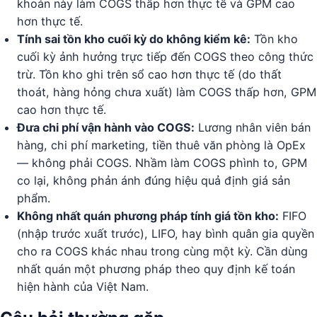
khoản này làm COGS thấp hơn thực tế và GPM cao
hơn thực tế.
Tính sai tồn kho cuối kỳ do không kiểm kê:
Tồn kho
cuối kỳ ảnh hưởng trực tiếp đến COGS theo công thức
trừ. Tồn kho ghi trên sổ cao hơn thực tế (do thất
thoát, hàng hỏng chưa xuất) làm COGS thấp hơn, GPM
cao hơn thực tế.
Đưa chi phí vận hành vào COGS:
Lương nhân viên bán
hàng, chi phí marketing, tiền thuê văn phòng là OpEx
— không phải COGS. Nhầm làm COGS phình to, GPM
co lại, không phản ánh đúng hiệu quả định giá sản
phẩm.
Không nhất quán phương pháp tính giá tồn kho:
FIFO
(nhập trước xuất trước), LIFO, hay bình quân gia quyền
cho ra COGS khác nhau trong cùng một kỳ. Cần dùng
nhất quán một phương pháp theo quy định kế toán
hiện hành của Việt Nam.