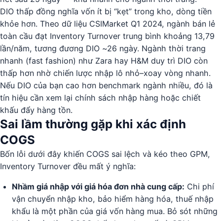
DIO thấp đồng nghĩa vốn ít bị “kẹt” trong kho, dòng tiền
khỏe hơn. Theo dữ liệu CSIMarket Q1 2024, ngành bán lẻ
toàn cầu đạt Inventory Turnover trung bình khoảng 13,79
lần/năm, tương đương DIO ~26 ngày. Ngành thời trang
nhanh (fast fashion) như Zara hay H&M duy trì DIO còn
thấp hơn nhờ chiến lược nhập lô nhỏ–xoay vòng nhanh.
Nếu DIO của bạn cao hơn benchmark ngành nhiều, đó là
tín hiệu cần xem lại chính sách nhập hàng hoặc chiết
khấu đẩy hàng tồn.
Sai lầm thường gặp khi xác định
COGS
Bốn lỗi dưới đây khiến COGS sai lệch và kéo theo GPM,
Inventory Turnover đều mất ý nghĩa:
Nhầm giá nhập với giá hóa đơn nhà cung cấp:
Chi phí
vận chuyển nhập kho, bảo hiểm hàng hóa, thuế nhập
khẩu là một phần của giá vốn hàng mua. Bỏ sót những