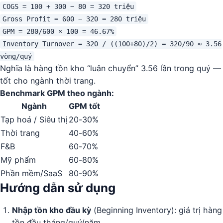
COGS = 100 + 300 − 80 = 320 triệu
Gross Profit = 600 − 320 = 280 triệu
GPM = 280/600 × 100 = 46.67%
Inventory Turnover = 320 / ((100+80)/2) = 320/90 ≈ 3.56
vòng/quý
Nghĩa là hàng tồn kho “luân chuyển” 3.56 lần trong quý —
tốt cho ngành thời trang.
Benchmark GPM theo ngành:
Ngành
GPM tốt
Tạp hoá / Siêu thị
20-30%
Thời trang
40-60%
F&B
60-70%
Mỹ phẩm
60-80%
Phần mềm/SaaS
80-90%
Hướng dẫn sử dụng
Nhập tồn kho đầu kỳ
(Beginning Inventory): giá trị hàng
tồn đầu tháng/quý/năm.