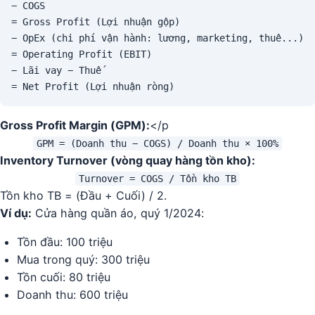
− COGS

= Gross Profit (Lợi nhuận gộp)

− OpEx (chi phí vận hành: lương, marketing, thuê...)

= Operating Profit (EBIT)

− Lãi vay − Thuế

= Net Profit (Lợi nhuận ròng)
Gross Profit Margin (GPM):
</p
GPM = (Doanh thu − COGS) / Doanh thu × 100%
Inventory Turnover (vòng quay hàng tồn kho):
Turnover = COGS / Tồn kho TB
Tồn kho TB = (Đầu + Cuối) / 2.
Ví dụ:
Cửa hàng quần áo, quý 1/2024:
Tồn đầu: 100 triệu
Mua trong quý: 300 triệu
Tồn cuối: 80 triệu
Doanh thu: 600 triệu