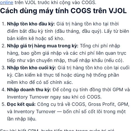
online
trên VJOL trước khi cộng vào COGS.
Cách dùng máy tính COGS trên VJOL
Nhập tồn kho đầu kỳ:
Giá trị hàng tồn kho tại thời
điểm bắt đầu kỳ tính (đầu tháng, đầu quý). Lấy từ biên
bản kiểm kê hoặc sổ kho.
Nhập giá trị hàng mua trong kỳ:
Tổng chi phí nhập
hàng, bao gồm giá nhập và các chi phí liên quan trực
tiếp như vận chuyển nhập, thuế nhập khẩu (nếu có).
Nhập tồn kho cuối kỳ:
Giá trị hàng tồn kho còn lại cuối
kỳ. Cần kiểm kê thực tế hoặc dùng hệ thống phần
mềm kho để có số chính xác.
Nhập doanh thu kỳ:
Để công cụ tính đồng thời GPM và
Inventory Turnover ngay sau khi có COGS.
Đọc kết quả:
Công cụ trả về COGS, Gross Profit, GPM,
và Inventory Turnover — bốn chỉ số cốt lõi trong một
lần nhập liệu.
Sau khi biết GPM, bước tiếp theo trong quản trị giá