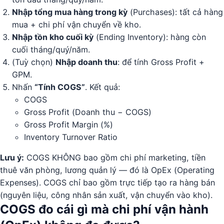
Nhập tổng mua hàng trong kỳ
(Purchases): tất cả hàng
mua + chi phí vận chuyển về kho.
Nhập tồn kho cuối kỳ
(Ending Inventory): hàng còn
cuối tháng/quý/năm.
(Tuỳ chọn)
Nhập doanh thu
: để tính Gross Profit +
GPM.
Nhấn
“Tính COGS”
. Kết quả:
COGS
Gross Profit (Doanh thu − COGS)
Gross Profit Margin (%)
Inventory Turnover Ratio
Lưu ý:
COGS KHÔNG bao gồm chi phí marketing, tiền
thuê văn phòng, lương quản lý — đó là OpEx (Operating
Expenses). COGS chỉ bao gồm trực tiếp tạo ra hàng bán
(nguyên liệu, công nhân sản xuất, vận chuyển vào kho).
COGS đo cái gì mà chi phí vận hành