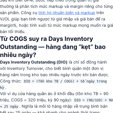
thường là phân tích mức markup và margin riêng cho từng
sản phẩm. Công cụ
tính lợi nhuận biên và markup
trên
VJOL giúp bạn tính ngược từ giá nhập và giá bán để ra
margin%, hoặc tính xuôi từ mức markup mong muốn ra giá
bán tối thiểu.
Từ COGS suy ra Days Inventory
Outstanding — hàng đang “kẹt” bao
nhiêu ngày?
Days Inventory Outstanding (DIO)
là chỉ số đồng hành
với Inventory Turnover, cho biết bình quân một đơn vị
hàng nằm trong kho bao nhiêu ngày trước khi bán được.
Công thức:
DIO = (Tồn kho TB / COGS) × Số ngày trong
.
kỳ
Với ví dụ cửa hàng quần áo ở khối đầu (tồn kho TB = 90
triệu, COGS = 320 triệu, kỳ 90 ngày):
DIO = (90/320) × 90
. Nghĩa là mỗi lô hàng nhập về trung bình bán
≈ 25 ngày
hết sau 25 ngày — khá nhanh cho ngành thời trang.