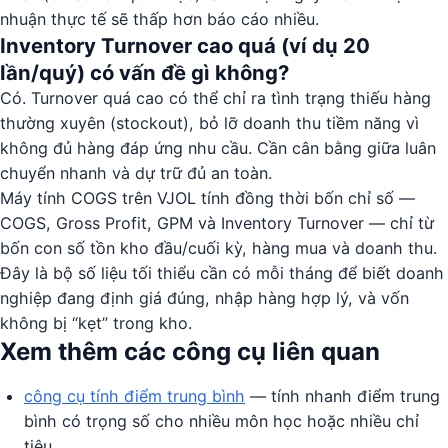
nhuận thực tế sẽ thấp hơn báo cáo nhiều.
Inventory Turnover cao quá (ví dụ 20
lần/quý) có vấn đề gì không?
Có. Turnover quá cao có thể chỉ ra tình trạng thiếu hàng
thường xuyên (stockout), bỏ lỡ doanh thu tiềm năng vì
không đủ hàng đáp ứng nhu cầu. Cần cân bằng giữa luân
chuyển nhanh và dự trữ đủ an toàn.
Máy tính COGS trên VJOL tính đồng thời bốn chỉ số —
COGS, Gross Profit, GPM và Inventory Turnover — chỉ từ
bốn con số tồn kho đầu/cuối kỳ, hàng mua và doanh thu.
Đây là bộ số liệu tối thiểu cần có mỗi tháng để biết doanh
nghiệp đang định giá đúng, nhập hàng hợp lý, và vốn
không bị “kẹt” trong kho.
Xem thêm các công cụ liên quan
công cụ tính điểm trung bình
— tính nhanh điểm trung
bình có trọng số cho nhiều môn học hoặc nhiều chỉ
tiêu.