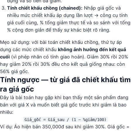
dụng và số tiền đã giảm.
Tính chiết khấu chồng (chained):
Nhập giá gốc và
nhiều mức chiết khấu áp dụng lần lượt → công cụ tính
giá cuối cùng, % tổng giảm thực tế và so sánh với tổng
% cộng đơn giản để thấy sự khác biệt rõ ràng.
Mẹo sử dụng: với bài toán chiết khấu chồng, thứ tự áp
dụng các mức chiết khấu
không ảnh hưởng đến kết quả
cuối
(vì phép nhân có tính giao hoán). Giảm 30% rồi 20%
hay giảm 20% rồi 30% đều cho kết quả giống nhau: còn
56% giá gốc.
Tính ngược — từ giá đã chiết khấu tìm
ra giá gốc
Đây là bài toán hay gặp khi bạn thấy một sản phẩm đang
bán với giá X và muốn biết giá gốc trước khi giảm là bao
nhiêu:
Giá_gốc = Giá_sau / (1 − %giảm/100)
Ví dụ: Áo hiện bán 350,000đ sau khi giảm 30%. Giá gốc =