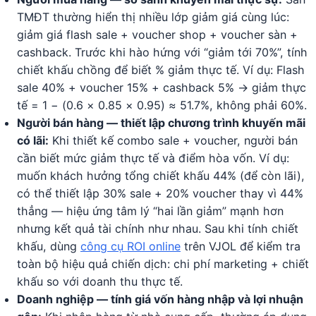
TMĐT thường hiển thị nhiều lớp giảm giá cùng lúc:
giảm giá flash sale + voucher shop + voucher sàn +
cashback. Trước khi hào hứng với “giảm tới 70%”, tính
chiết khấu chồng để biết % giảm thực tế. Ví dụ: Flash
sale 40% + voucher 15% + cashback 5% → giảm thực
tế = 1 − (0.6 × 0.85 × 0.95) ≈ 51.7%, không phải 60%.
Người bán hàng — thiết lập chương trình khuyến mãi
có lãi:
Khi thiết kế combo sale + voucher, người bán
cần biết mức giảm thực tế và điểm hòa vốn. Ví dụ:
muốn khách hưởng tổng chiết khấu 44% (để còn lãi),
có thể thiết lập 30% sale + 20% voucher thay vì 44%
thẳng — hiệu ứng tâm lý “hai lần giảm” mạnh hơn
nhưng kết quả tài chính như nhau. Sau khi tính chiết
khấu, dùng
công cụ ROI online
trên VJOL để kiểm tra
toàn bộ hiệu quả chiến dịch: chi phí marketing + chiết
khấu so với doanh thu thực tế.
Doanh nghiệp — tính giá vốn hàng nhập và lợi nhuận