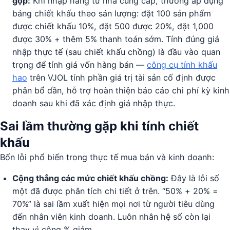
gộp:
Khi nhập hàng từ nhà cung cấp, thường áp dụng
bảng chiết khấu theo sản lượng: đặt 100 sản phẩm
được chiết khấu 10%, đặt 500 được 20%, đặt 1,000
được 30% + thêm 5% thanh toán sớm. Tính đúng giá
nhập thực tế (sau chiết khấu chồng) là đầu vào quan
trọng để tính giá vốn hàng bán —
công cụ tính khấu
hao
trên VJOL tính phần giá trị tài sản cố định được
phân bổ dần, hỗ trợ hoàn thiện báo cáo chi phí kỳ kinh
doanh sau khi đã xác định giá nhập thực.
Sai lầm thường gặp khi tính chiết
khấu
Bốn lỗi phổ biến trong thực tế mua bán và kinh doanh:
Cộng thẳng các mức chiết khấu chồng:
Đây là lỗi số
một đã được phân tích chi tiết ở trên. “50% + 20% =
70%” là sai lầm xuất hiện mọi nơi từ người tiêu dùng
đến nhân viên kinh doanh. Luôn nhân hệ số còn lại
thay vì cộng % giảm.