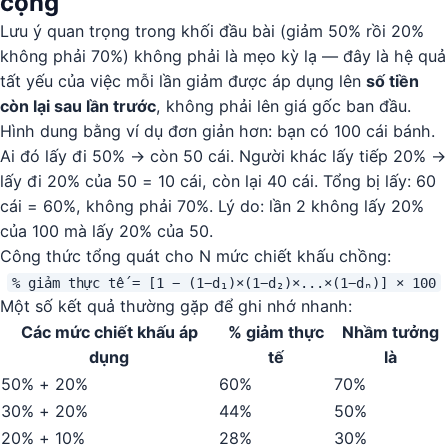
cộng
Lưu ý quan trọng trong khối đầu bài (giảm 50% rồi 20%
không phải 70%) không phải là mẹo kỳ lạ — đây là hệ quả
tất yếu của việc mỗi lần giảm được áp dụng lên
số tiền
còn lại sau lần trước
, không phải lên giá gốc ban đầu.
Hình dung bằng ví dụ đơn giản hơn: bạn có 100 cái bánh.
Ai đó lấy đi 50% → còn 50 cái. Người khác lấy tiếp 20% →
lấy đi 20% của 50 = 10 cái, còn lại 40 cái. Tổng bị lấy: 60
cái = 60%, không phải 70%. Lý do: lần 2 không lấy 20%
của 100 mà lấy 20% của 50.
Công thức tổng quát cho N mức chiết khấu chồng:
% giảm thực tế = [1 − (1−d₁)×(1−d₂)×...×(1−dₙ)] × 100
Một số kết quả thường gặp để ghi nhớ nhanh:
Các mức chiết khấu áp
% giảm thực
Nhầm tưởng
dụng
tế
là
50% + 20%
60%
70%
30% + 20%
44%
50%
20% + 10%
28%
30%