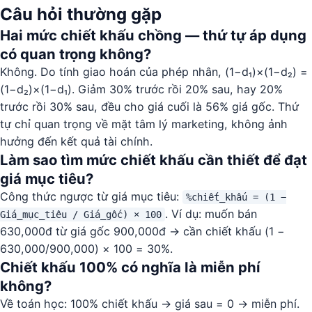
Câu hỏi thường gặp
Hai mức chiết khấu chồng — thứ tự áp dụng
có quan trọng không?
Không. Do tính giao hoán của phép nhân, (1−d₁)×(1−d₂) =
(1−d₂)×(1−d₁). Giảm 30% trước rồi 20% sau, hay 20%
trước rồi 30% sau, đều cho giá cuối là 56% giá gốc. Thứ
tự chỉ quan trọng về mặt tâm lý marketing, không ảnh
hưởng đến kết quả tài chính.
Làm sao tìm mức chiết khấu cần thiết để đạt
giá mục tiêu?
Công thức ngược từ giá mục tiêu:
%chiết_khấu = (1 −
. Ví dụ: muốn bán
Giá_mục_tiêu / Giá_gốc) × 100
630,000đ từ giá gốc 900,000đ → cần chiết khấu (1 −
630,000/900,000) × 100 = 30%.
Chiết khấu 100% có nghĩa là miễn phí
không?
Về toán học: 100% chiết khấu → giá sau = 0 → miễn phí.