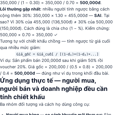
350,000 / (1 − 0.30) = 350,000 / 0.70 =
500,000đ
.
Lỗi thường gặp nhất:
nhiều người tính ngược bằng cách
cộng thêm 30%: 350,000 × 1.30 = 455,000đ —
SAI
. Tại
sao? Vì 30% của 455,000 (136,500đ) ≠ 30% của 500,000
(150,000đ). Cách đúng là chia cho (1 − %). Kiểm chứng:
500,000 × 0.70 = 350,000 ✓
Tương tự với chiết khấu chồng — tính ngược từ giá cuối
qua nhiều mức giảm:
Giá_gốc = Giá_cuối / [(1−d₁)×(1−d₂)×...]
Ví dụ: Sản phẩm bán 200,000đ sau khi giảm 50% rồi
voucher 20%. Giá gốc = 200,000 / (0.5 × 0.8) = 200,000
/ 0.4 =
500,000đ
— đúng như ví dụ trong khối đầu bài.
Ứng dụng thực tế — người mua,
người bán và doanh nghiệp đều cần
tính chiết khấu
Ba nhóm đối tượng và cách họ dùng công cụ:
Người mua hàng — so sánh khuyến mãi thực sự:
Sàn