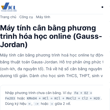
Me
Trang chủ
Công cụ
Máy tính
Máy tính cân bằng phương
trình hóa học online (Gauss-
Jordan)
Máy tính cân bằng phương trình hoá học online tự động
bằng thuật toán Gauss-Jordan. Hỗ trợ phản ứng phức tạp
(oxh-kh, đa nguyên tố). Trả về hệ số cân bằng nguyên
dương tối giản. Dành cho học sinh THCS, THPT, sinh viên.
Máy
Nhập phương trình chưa cân bằng. Ví dụ:
Fe + O2 =
hoặc
.
Fe2O3
KMnO4 + HCl = KCl + MnCl2 + Cl2 + H2O
tính
Dùng ký hiệu
,
hoặc
giữa 2 vế.
=
->
→