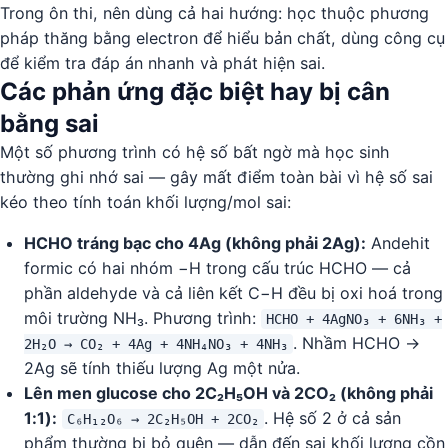
Trong ôn thi, nên dùng cả hai hướng: học thuộc phương
pháp thăng bằng electron để hiểu bản chất, dùng công cụ
để kiểm tra đáp án nhanh và phát hiện sai.
Các phản ứng đặc biệt hay bị cân
bằng sai
Một số phương trình có hệ số bất ngờ mà học sinh
thường ghi nhớ sai — gây mất điểm toàn bài vì hệ số sai
kéo theo tính toán khối lượng/mol sai:
HCHO tráng bạc cho 4Ag (không phải 2Ag):
Andehit
formic có hai nhóm −H trong cấu trúc HCHO — cả
phần aldehyde và cả liên kết C−H đều bị oxi hoá trong
môi trường NH₃. Phương trình:
HCHO + 4AgNO₃ + 6NH₃ +
. Nhầm HCHO →
2H₂O → CO₂ + 4Ag + 4NH₄NO₃ + 4NH₃
2Ag sẽ tính thiếu lượng Ag một nửa.
Lên men glucose cho 2C₂H₅OH và 2CO₂ (không phải
1:1):
. Hệ số 2 ở cả sản
C₆H₁₂O₆ → 2C₂H₅OH + 2CO₂
phẩm thường bị bỏ quên — dẫn đến sai khối lượng cồn