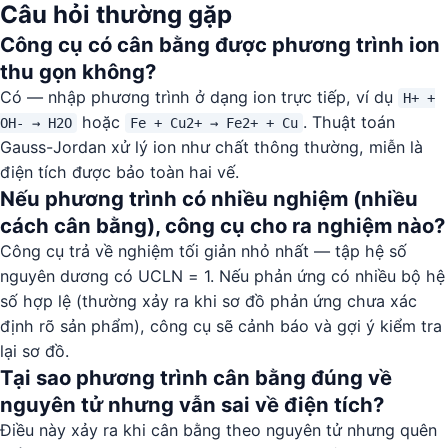
Câu hỏi thường gặp
Công cụ có cân bằng được phương trình ion
thu gọn không?
Có — nhập phương trình ở dạng ion trực tiếp, ví dụ
H+ +
hoặc
. Thuật toán
OH- → H2O
Fe + Cu2+ → Fe2+ + Cu
Gauss-Jordan xử lý ion như chất thông thường, miễn là
điện tích được bảo toàn hai vế.
Nếu phương trình có nhiều nghiệm (nhiều
cách cân bằng), công cụ cho ra nghiệm nào?
Công cụ trả về nghiệm tối giản nhỏ nhất — tập hệ số
nguyên dương có UCLN = 1. Nếu phản ứng có nhiều bộ hệ
số hợp lệ (thường xảy ra khi sơ đồ phản ứng chưa xác
định rõ sản phẩm), công cụ sẽ cảnh báo và gợi ý kiểm tra
lại sơ đồ.
Tại sao phương trình cân bằng đúng về
nguyên tử nhưng vẫn sai về điện tích?
Điều này xảy ra khi cân bằng theo nguyên tử nhưng quên