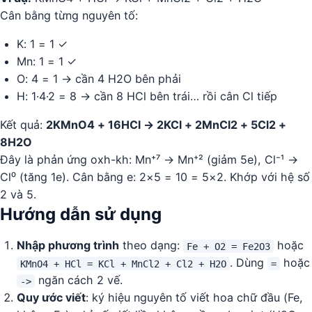
Cân bằng từng nguyên tố:
K: 1 = 1 ✓
Mn: 1 = 1 ✓
O: 4 = 1 → cần 4 H2O bên phải
H: 1·4·2 = 8 → cần 8 HCl bên trái… rồi cân Cl tiếp
Kết quả:
2KMnO4 + 16HCl → 2KCl + 2MnCl2 + 5Cl2 +
8H2O
Đây là phản ứng oxh-kh: Mn⁺⁷ → Mn⁺² (giảm 5e), Cl⁻¹ →
Cl⁰ (tăng 1e). Cân bằng e: 2×5 = 10 = 5×2. Khớp với hệ số
2 và 5.
Hướng dẫn sử dụng
Nhập phương trình
theo dạng:
hoặc
Fe + O2 = Fe2O3
. Dùng
hoặc
KMnO4 + HCl = KCl + MnCl2 + Cl2 + H2O
=
ngăn cách 2 vế.
->
Quy ước viết
: ký hiệu nguyên tố viết hoa chữ đầu (Fe,