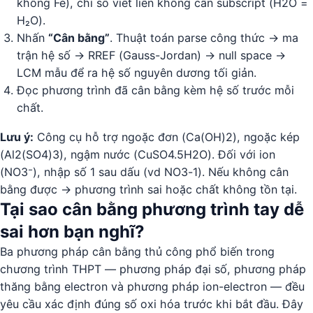
không Fe), chỉ số viết liền không cần subscript (H2O =
H₂O).
Nhấn
“Cân bằng”
. Thuật toán parse công thức → ma
trận hệ số → RREF (Gauss-Jordan) → null space →
LCM mẫu để ra hệ số nguyên dương tối giản.
Đọc phương trình đã cân bằng kèm hệ số trước mỗi
chất.
Lưu ý:
Công cụ hỗ trợ ngoặc đơn (Ca(OH)2), ngoặc kép
(Al2(SO4)3), ngậm nước (CuSO4.5H2O). Đối với ion
(NO3⁻), nhập số 1 sau dấu (vd NO3-1). Nếu không cân
bằng được → phương trình sai hoặc chất không tồn tại.
Tại sao cân bằng phương trình tay dễ
sai hơn bạn nghĩ?
Ba phương pháp cân bằng thủ công phổ biến trong
chương trình THPT — phương pháp đại số, phương pháp
thăng bằng electron và phương pháp ion-electron — đều
yêu cầu xác định đúng số oxi hóa trước khi bắt đầu. Đây