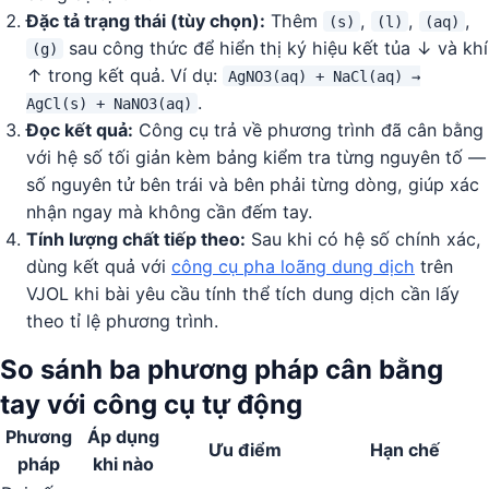
Đặc tả trạng thái (tùy chọn):
Thêm
,
,
,
(s)
(l)
(aq)
sau công thức để hiển thị ký hiệu kết tủa ↓ và khí
(g)
↑ trong kết quả. Ví dụ:
AgNO3(aq) + NaCl(aq) →
.
AgCl(s) + NaNO3(aq)
Đọc kết quả:
Công cụ trả về phương trình đã cân bằng
với hệ số tối giản kèm bảng kiểm tra từng nguyên tố —
số nguyên tử bên trái và bên phải từng dòng, giúp xác
nhận ngay mà không cần đếm tay.
Tính lượng chất tiếp theo:
Sau khi có hệ số chính xác,
dùng kết quả với
công cụ pha loãng dung dịch
trên
VJOL khi bài yêu cầu tính thể tích dung dịch cần lấy
theo tỉ lệ phương trình.
So sánh ba phương pháp cân bằng
tay với công cụ tự động
Phương
Áp dụng
Ưu điểm
Hạn chế
pháp
khi nào