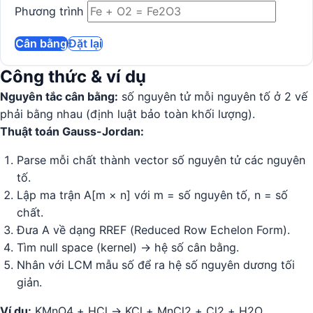
Phương trình
Cân bằng
Đặt lại
Công thức & ví dụ
Nguyên tắc cân bằng:
số nguyên tử mỗi nguyên tố ở 2 vế
phải bằng nhau (định luật bảo toàn khối lượng).
Thuật toán Gauss-Jordan:
Parse mỗi chất thành vector số nguyên tử các nguyên
tố.
Lập ma trận A[m × n] với m = số nguyên tố, n = số
chất.
Đưa A về dạng RREF (Reduced Row Echelon Form).
Tìm null space (kernel) → hệ số cân bằng.
Nhân với LCM mẫu số để ra hệ số nguyên dương tối
giản.
Ví dụ:
KMnO4 + HCl → KCl + MnCl2 + Cl2 + H2O