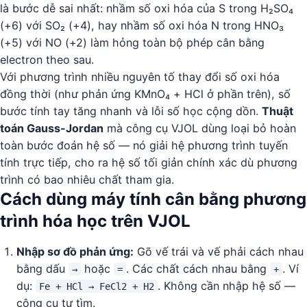
là bước dễ sai nhất: nhầm số oxi hóa của S trong H₂SO₄
(+6) với SO₂ (+4), hay nhầm số oxi hóa N trong HNO₃
(+5) với NO (+2) làm hỏng toàn bộ phép cân bằng
electron theo sau.
Với phương trình nhiều nguyên tố thay đổi số oxi hóa
đồng thời (như phản ứng KMnO₄ + HCl ở phần trên), số
bước tính tay tăng nhanh và lỗi số học cộng dồn.
Thuật
toán Gauss-Jordan
mà công cụ VJOL dùng loại bỏ hoàn
toàn bước đoán hệ số — nó giải hệ phương trình tuyến
tính trực tiếp, cho ra hệ số tối giản chính xác dù phương
trình có bao nhiêu chất tham gia.
Cách dùng máy tính cân bằng phương
trình hóa học trên VJOL
Nhập sơ đồ phản ứng:
Gõ vế trái và vế phải cách nhau
bằng dấu
hoặc
. Các chất cách nhau bằng
. Ví
→
=
+
dụ:
. Không cần nhập hệ số —
Fe + HCl → FeCl2 + H2
công cụ tự tìm.