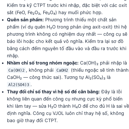
Kiểm tra kỹ CTPT trước khi nhập, đặc biệt với các oxit
sắt (FeO, Fe₂O₃, Fe₃O₄) hay muối phức hợp.
Quên sản phẩm:
Phương trình thiếu một chất sản
phẩm (ví dụ quên H₂O trong phản ứng axit-oxit) thì hệ
phương trình không có nghiệm duy nhất — công cụ sẽ
báo lỗi hoặc cho kết quả vô nghĩa. Kiểm tra lại sơ đồ
bằng cách đếm nguyên tố đầu vào và đầu ra trước khi
nhập.
Nhầm chỉ số trong nhóm ngoặc:
Ca(OH)₂ phải nhập là
, không phải
(thiếu ngoặc sẽ tính thành
Ca(OH)2
CaOH2
CaOH₂ — công thức sai). Tương tự Al₂(SO₄)₃ là
.
Al2(SO4)3
Thay đổi chỉ số thay vì hệ số để cân bằng:
Đây là lỗi
không liên quan đến công cụ nhưng cực kỳ phổ biến
khi làm tay — sửa H₂O thành H₄O để cho đủ H là sai về
định nghĩa. Công cụ VJOL luôn chỉ thay hệ số, không
bao giờ thay đổi CTPT.