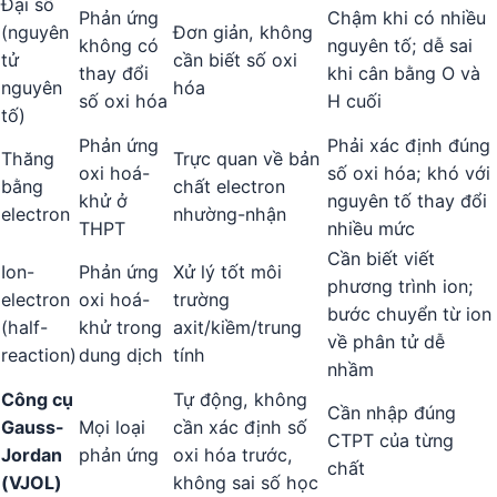
Đại số
Phản ứng
Chậm khi có nhiều
(nguyên
Đơn giản, không
không có
nguyên tố; dễ sai
tử
cần biết số oxi
thay đổi
khi cân bằng O và
nguyên
hóa
số oxi hóa
H cuối
tố)
Phản ứng
Phải xác định đúng
Thăng
Trực quan về bản
oxi hoá-
số oxi hóa; khó với
bằng
chất electron
khử ở
nguyên tố thay đổi
electron
nhường-nhận
THPT
nhiều mức
Cần biết viết
Ion-
Phản ứng
Xử lý tốt môi
phương trình ion;
electron
oxi hoá-
trường
bước chuyển từ ion
(half-
khử trong
axit/kiềm/trung
về phân tử dễ
reaction)
dung dịch
tính
nhầm
Công cụ
Tự động, không
Cần nhập đúng
Gauss-
Mọi loại
cần xác định số
CTPT của từng
Jordan
phản ứng
oxi hóa trước,
chất
(VJOL)
không sai số học