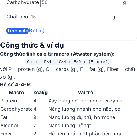
Carbohydrate
g
Chất béo
g
Tính calo
Đặt lại
Công thức & ví dụ
Công thức tính calo từ macro (Atwater system):
Calo = P×4 + C×4 + F×9 + (Fiber×2)
với P = protein (g), C = carbs (g), F = fat (g), Fiber = chất
xơ (g).
Hệ số 4-4-9:
Macro
kcal/g
Vai trò
Protein
4
Xây dựng cơ, hormone, enzyme
Carbohydrate
4
Năng lượng nhanh cho não, cơ
Fat
9
Năng lượng dự trữ, hormone
Alcohol
7
Năng lượng “rỗng”
Fiber
2
Hệ tiêu hoá, một phần tiêu hoá