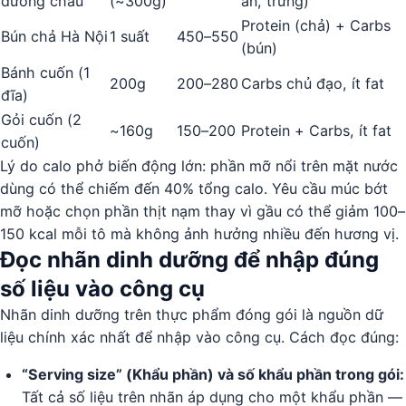
dương châu
(~300g)
ăn, trứng)
Protein (chả) + Carbs
Bún chả Hà Nội
1 suất
450–550
(bún)
Bánh cuốn (1
200g
200–280
Carbs chủ đạo, ít fat
đĩa)
Gỏi cuốn (2
~160g
150–200
Protein + Carbs, ít fat
cuốn)
Lý do calo phở biến động lớn: phần mỡ nổi trên mặt nước
dùng có thể chiếm đến 40% tổng calo. Yêu cầu múc bớt
mỡ hoặc chọn phần thịt nạm thay vì gầu có thể giảm 100–
150 kcal mỗi tô mà không ảnh hưởng nhiều đến hương vị.
Đọc nhãn dinh dưỡng để nhập đúng
số liệu vào công cụ
Nhãn dinh dưỡng trên thực phẩm đóng gói là nguồn dữ
liệu chính xác nhất để nhập vào công cụ. Cách đọc đúng:
“Serving size” (Khẩu phần) và số khẩu phần trong gói:
Tất cả số liệu trên nhãn áp dụng cho một khẩu phần —