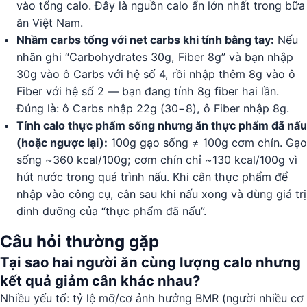
vào tổng calo. Đây là nguồn calo ẩn lớn nhất trong bữa
ăn Việt Nam.
Nhầm carbs tổng với net carbs khi tính bằng tay:
Nếu
nhãn ghi “Carbohydrates 30g, Fiber 8g” và bạn nhập
30g vào ô Carbs với hệ số 4, rồi nhập thêm 8g vào ô
Fiber với hệ số 2 — bạn đang tính 8g fiber hai lần.
Đúng là: ô Carbs nhập 22g (30−8), ô Fiber nhập 8g.
Tính calo thực phẩm sống nhưng ăn thực phẩm đã nấu
(hoặc ngược lại):
100g gạo sống ≠ 100g cơm chín. Gạo
sống ~360 kcal/100g; cơm chín chỉ ~130 kcal/100g vì
hút nước trong quá trình nấu. Khi cân thực phẩm để
nhập vào công cụ, cân sau khi nấu xong và dùng giá trị
dinh dưỡng của “thực phẩm đã nấu”.
Câu hỏi thường gặp
Tại sao hai người ăn cùng lượng calo nhưng
kết quả giảm cân khác nhau?
Nhiều yếu tố: tỷ lệ mỡ/cơ ảnh hưởng BMR (người nhiều cơ