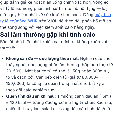
giúp đánh giá kế hoạch ăn uống chính xác hơn. Vòng eo
và tỷ lệ eo/mông phản ánh sự tích tụ mỡ nội tạng — loại
mỡ nguy hiểm nhất về sức khỏe tim mạch. Dùng
máy tính
tỷ lệ eo/mông WHR
trên VJOL để theo dõi phân bổ mỡ cơ
thể song song với việc kiểm soát calo hàng ngày.
Sai lầm thường gặp khi tính calo
Bốn lỗi phổ biến nhất khiến calo tính ra không khớp với
thực tế:
Không cân đo — ước lượng theo mắt:
Nghiên cứu cho
thấy người ước lượng phần ăn thường thấp hơn thực tế
20–50%. “Một bát cơm” có thể là 150g hoặc 300g tùy
tô và cách xới. Cân bếp điện tử (giá từ 80,000–
150,000đ) là công cụ quan trọng nhất cho bất kỳ ai
theo dõi calo nghiêm túc.
Quên tính dầu ăn khi nấu:
1 muỗng canh dầu ăn (15ml)
≈ 120 kcal — tương đương cơm trắng ½ chén. Xào rau,
chiên thịt hay làm salad dressing đều cần tính dầu/mỡ