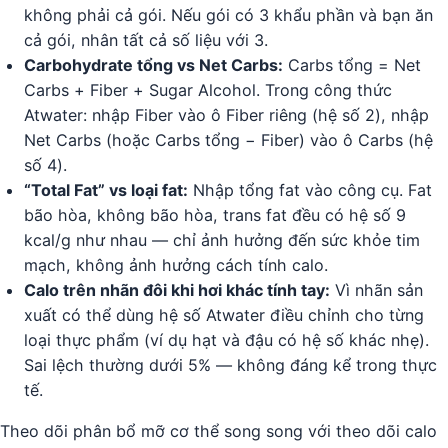
không phải cả gói. Nếu gói có 3 khẩu phần và bạn ăn
cả gói, nhân tất cả số liệu với 3.
Carbohydrate tổng vs Net Carbs:
Carbs tổng = Net
Carbs + Fiber + Sugar Alcohol. Trong công thức
Atwater: nhập Fiber vào ô Fiber riêng (hệ số 2), nhập
Net Carbs (hoặc Carbs tổng − Fiber) vào ô Carbs (hệ
số 4).
“Total Fat” vs loại fat:
Nhập tổng fat vào công cụ. Fat
bão hòa, không bão hòa, trans fat đều có hệ số 9
kcal/g như nhau — chỉ ảnh hưởng đến sức khỏe tim
mạch, không ảnh hưởng cách tính calo.
Calo trên nhãn đôi khi hơi khác tính tay:
Vì nhãn sản
xuất có thể dùng hệ số Atwater điều chỉnh cho từng
loại thực phẩm (ví dụ hạt và đậu có hệ số khác nhẹ).
Sai lệch thường dưới 5% — không đáng kể trong thực
tế.
Theo dõi phân bổ mỡ cơ thể song song với theo dõi calo