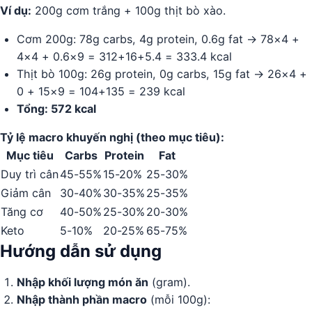
Ví dụ:
200g cơm trắng + 100g thịt bò xào.
Cơm 200g: 78g carbs, 4g protein, 0.6g fat → 78×4 +
4×4 + 0.6×9 = 312+16+5.4 = 333.4 kcal
Thịt bò 100g: 26g protein, 0g carbs, 15g fat → 26×4 +
0 + 15×9 = 104+135 = 239 kcal
Tổng: 572 kcal
Tỷ lệ macro khuyến nghị (theo mục tiêu):
Mục tiêu
Carbs
Protein
Fat
Duy trì cân
45-55%
15-20%
25-30%
Giảm cân
30-40%
30-35%
25-35%
Tăng cơ
40-50%
25-30%
20-30%
Keto
5-10%
20-25%
65-75%
Hướng dẫn sử dụng
Nhập khối lượng món ăn
(gram).
Nhập thành phần macro
(mỗi 100g):