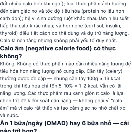
đốt nhiều calo hơn khi nghỉ); loại thực phẩm ảnh hưởng
đến cảm giác no và tốc độ tiêu hóa (protein no lâu hơn
carb đơn); hệ vi sinh đường ruột khác nhau làm hiệu suất
hấp thụ calo khác nhau; và hormone (cortisol, insulin,
thyroid) điều tiết cách cơ thể dùng và dự trữ năng lượng.
Calo là nền tảng nhưng không phải yếu tố duy nhất.
Calo âm (negative calorie food) có thực
không?
Không. Không có thực phẩm nào cần nhiều năng lượng để
tiêu hóa hơn năng lượng nó cung cấp. Cần tây (celery)
thường được đề cập — nhưng cần tây 100g ≈ 16 kcal
trong khi tiêu hóa chỉ tốn 5–10% = 1–2 kcal. Vẫn có lãi
năng lượng. Các thực phẩm rau xanh giòn ít calo là lựa
chọn tốt để kiểm soát cân nặng — không phải vì “calo
âm” mà vì calo rất thấp và tạo cảm giác no nhờ chất xơ
và nước.
Ăn 1 bữa/ngày (OMAD) hay 6 bữa nhỏ — cái
nào tốt hơn?