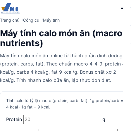
Me
Trang chủ
Công cụ
Máy tính
Máy tính calo món ăn (macro
nutrients)
Máy tính calo món ăn online từ thành phần dinh dưỡng
(protein, carbs, fat). Theo chuẩn macro 4-4-9: protein 4
kcal/g, carbs 4 kcal/g, fat 9 kcal/g. Bonus chất xơ 2
kcal/g. Tính nhanh calo bữa ăn, lập thực đơn diet.
Máy
Tính calo từ tỷ lệ macro (protein, carb, fat). 1g protein/carb =
4 kcal · 1g fat = 9 kcal.
tính
Protein
g