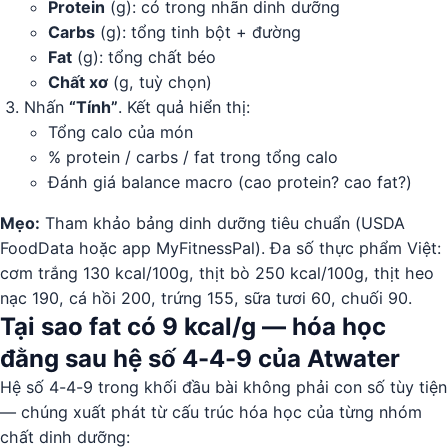
Protein
(g): có trong nhãn dinh dưỡng
Carbs
(g): tổng tinh bột + đường
Fat
(g): tổng chất béo
Chất xơ
(g, tuỳ chọn)
Nhấn
“Tính”
. Kết quả hiển thị:
Tổng calo của món
% protein / carbs / fat trong tổng calo
Đánh giá balance macro (cao protein? cao fat?)
Mẹo:
Tham khảo bảng dinh dưỡng tiêu chuẩn (USDA
FoodData hoặc app MyFitnessPal). Đa số thực phẩm Việt:
cơm trắng 130 kcal/100g, thịt bò 250 kcal/100g, thịt heo
nạc 190, cá hồi 200, trứng 155, sữa tươi 60, chuối 90.
Tại sao fat có 9 kcal/g — hóa học
đằng sau hệ số 4-4-9 của Atwater
Hệ số 4-4-9 trong khối đầu bài không phải con số tùy tiện
— chúng xuất phát từ cấu trúc hóa học của từng nhóm
chất dinh dưỡng: