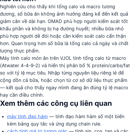
Nghiên cứu cho thấy khi tổng calo và macro tương
đương, số bữa ăn không ảnh hưởng đáng kể đến kết quả
giảm cân về dài hạn. OMAD phù hợp người kiểm soát tốt
khẩu phần và không bị hạ đường huyết; nhiều bữa nhỏ
phù hợp người dễ đói hoặc cần kiểm soát calo cẩn thận
hơn. Quan trọng hơn số bữa là tổng calo cả ngày và chất
lượng thực phẩm.
Máy tính calo món ăn trên VJOL tính tổng calo từ macro
(Atwater 4-4-9-2) và hiển thị phân bổ % protein/carbs/fat
so với tỷ lệ mục tiêu. Nhập từng nguyên liệu riêng lẻ để
cộng dồn cả bữa, hoặc chọn từ cơ sở dữ liệu thực phẩm
— kết quả cho thấy ngay mình đang ăn đúng tỷ lệ macro
hay cần điều chỉnh.
Xem thêm các công cụ liên quan
máy tính đạo hàm
— tính đạo hàm hàm số một biến
kèm bảng quy tắc và ứng dụng chain rule.
cách tính giá trị lượng giác
— tính sin, cos, tan và các