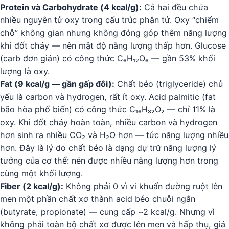
Protein và Carbohydrate (4 kcal/g):
Cả hai đều chứa
nhiều nguyên tử oxy trong cấu trúc phân tử. Oxy “chiếm
chỗ” không gian nhưng không đóng góp thêm năng lượng
khi đốt cháy — nên mật độ năng lượng thấp hơn. Glucose
(carb đơn giản) có công thức C₆H₁₂O₆ — gần 53% khối
lượng là oxy.
Fat (9 kcal/g — gần gấp đôi):
Chất béo (triglyceride) chủ
yếu là carbon và hydrogen, rất ít oxy. Acid palmitic (fat
bão hòa phổ biến) có công thức C₁₆H₃₂O₂ — chỉ 11% là
oxy. Khi đốt cháy hoàn toàn, nhiều carbon và hydrogen
hơn sinh ra nhiều CO₂ và H₂O hơn — tức năng lượng nhiều
hơn. Đây là lý do chất béo là dạng dự trữ năng lượng lý
tưởng của cơ thể: nén được nhiều năng lượng hơn trong
cùng một khối lượng.
Fiber (2 kcal/g):
Không phải 0 vì vi khuẩn đường ruột lên
men một phần chất xơ thành acid béo chuỗi ngắn
(butyrate, propionate) — cung cấp ~2 kcal/g. Nhưng vì
không phải toàn bộ chất xơ được lên men và hấp thụ, giá