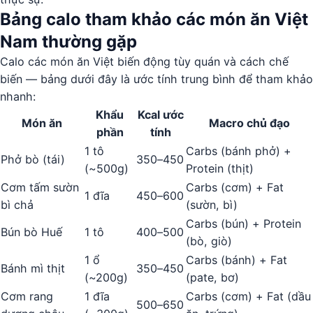
Bảng calo tham khảo các món ăn Việt
Nam thường gặp
Calo các món ăn Việt biến động tùy quán và cách chế
biến — bảng dưới đây là ước tính trung bình để tham khảo
nhanh:
Khẩu
Kcal ước
Món ăn
Macro chủ đạo
phần
tính
1 tô
Carbs (bánh phở) +
Phở bò (tái)
350–450
(~500g)
Protein (thịt)
Cơm tấm sườn
Carbs (cơm) + Fat
1 đĩa
450–600
bì chả
(sườn, bì)
Carbs (bún) + Protein
Bún bò Huế
1 tô
400–500
(bò, giò)
1 ổ
Carbs (bánh) + Fat
Bánh mì thịt
350–450
(~200g)
(pate, bơ)
Cơm rang
1 đĩa
Carbs (cơm) + Fat (dầu
500–650