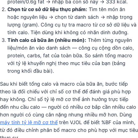
protein/0.6g fat → nhập ba con số này → 333 kcal.
Chọn từ cơ sở dữ liệu thực phẩm:
Tìm tên món ăn
hoặc nguyên liệu → chọn từ danh sách → nhập trọng
lượng (gram). Công cụ tự tra macro từ cơ sở dữ liệu và
tính calo. Tiện dùng khi không có nhãn dinh dưỡng.
Tính calo cả bữa ăn (nhiều món):
Thêm từng nguyên
liệu/món ăn vào danh sách — công cụ cộng dồn calo,
protein, carbs, fat của toàn bữa. So sánh tổng macro
với tỷ lệ khuyến nghị theo mục tiêu của bạn (bảng
trong khối đầu bài).
Sau khi biết tổng calo và macro của bữa ăn, bước tiếp
theo là đối chiếu với chỉ số cơ thể để đánh giá phù hợp
hay không. Chỉ số tỷ lệ mỡ cơ thể ảnh hưởng trực tiếp
đến nhu cầu calo — người có nhiều cơ bắp cần nhiều calo
hơn người có cùng cân nặng nhưng nhiều mỡ hơn. Dùng
máy tính tỷ lệ mỡ cơ thể
trên VJOL để biết %BF của mình,
từ đó điều chỉnh phân bổ macro cho phù hợp với mục tiêu
thực sự.