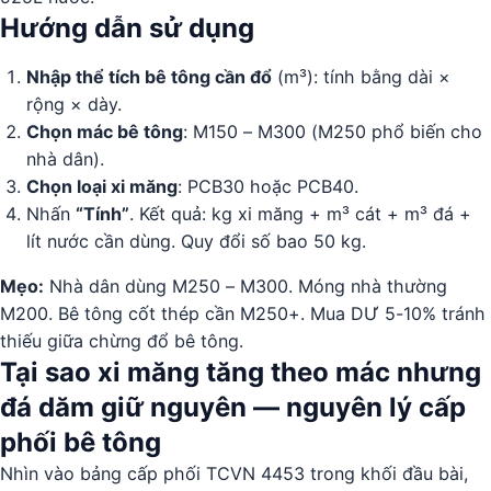
Hướng dẫn sử dụng
Nhập thể tích bê tông cần đổ
(m³): tính bằng dài ×
rộng × dày.
Chọn mác bê tông
: M150 – M300 (M250 phổ biến cho
nhà dân).
Chọn loại xi măng
: PCB30 hoặc PCB40.
Nhấn
“Tính”
. Kết quả: kg xi măng + m³ cát + m³ đá +
lít nước cần dùng. Quy đổi số bao 50 kg.
Mẹo:
Nhà dân dùng M250 – M300. Móng nhà thường
M200. Bê tông cốt thép cần M250+. Mua DƯ 5-10% tránh
thiếu giữa chừng đổ bê tông.
Tại sao xi măng tăng theo mác nhưng
đá dăm giữ nguyên — nguyên lý cấp
phối bê tông
Nhìn vào bảng cấp phối TCVN 4453 trong khối đầu bài,