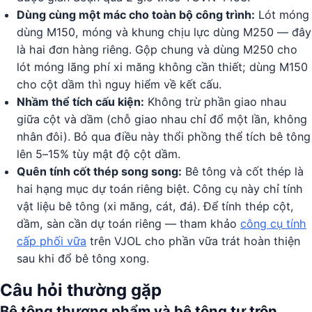
Dùng cùng một mác cho toàn bộ công trình:
Lót móng
dùng M150, móng và khung chịu lực dùng M250 — đây
là hai đơn hàng riêng. Gộp chung và dùng M250 cho
lót móng lãng phí xi măng không cần thiết; dùng M150
cho cột dầm thì nguy hiểm về kết cấu.
Nhầm thể tích cấu kiện:
Không trừ phần giao nhau
giữa cột và dầm (chỗ giao nhau chỉ đổ một lần, không
nhân đôi). Bỏ qua điều này thổi phồng thể tích bê tông
lên 5–15% tùy mật độ cột dầm.
Quên tính cốt thép song song:
Bê tông và cốt thép là
hai hạng mục dự toán riêng biệt. Công cụ này chỉ tính
vật liệu bê tông (xi măng, cát, đá). Để tính thép cột,
dầm, sàn cần dự toán riêng — tham khảo
công cụ tính
cấp phối vữa
trên VJOL cho phần vữa trát hoàn thiện
sau khi đổ bê tông xong.
Câu hỏi thường gặp
Bê tông thương phẩm và bê tông tự trộn