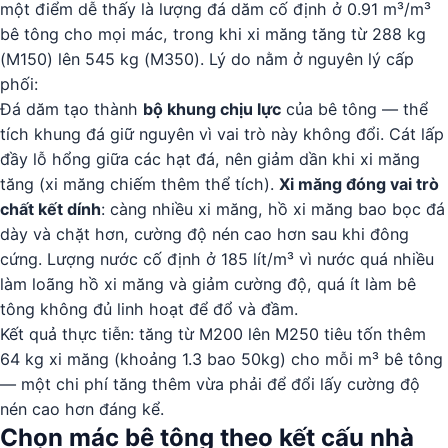
một điểm dễ thấy là lượng đá dăm cố định ở 0.91 m³/m³
bê tông cho mọi mác, trong khi xi măng tăng từ 288 kg
(M150) lên 545 kg (M350). Lý do nằm ở nguyên lý cấp
phối:
Đá dăm tạo thành
bộ khung chịu lực
của bê tông — thể
tích khung đá giữ nguyên vì vai trò này không đổi. Cát lấp
đầy lỗ hổng giữa các hạt đá, nên giảm dần khi xi măng
tăng (xi măng chiếm thêm thể tích).
Xi măng đóng vai trò
chất kết dính
: càng nhiều xi măng, hồ xi măng bao bọc đá
dày và chặt hơn, cường độ nén cao hơn sau khi đông
cứng. Lượng nước cố định ở 185 lít/m³ vì nước quá nhiều
làm loãng hồ xi măng và giảm cường độ, quá ít làm bê
tông không đủ linh hoạt để đổ và đầm.
Kết quả thực tiễn: tăng từ M200 lên M250 tiêu tốn thêm
64 kg xi măng (khoảng 1.3 bao 50kg) cho mỗi m³ bê tông
— một chi phí tăng thêm vừa phải để đổi lấy cường độ
nén cao hơn đáng kể.
Chọn mác bê tông theo kết cấu nhà