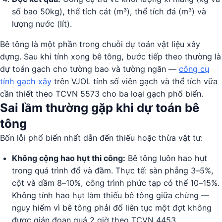
số bao 50kg), thể tích cát (m³), thể tích đá (m³) và
lượng nước (lít).
Bê tông là một phần trong chuỗi dự toán vật liệu xây
dựng. Sau khi tính xong bê tông, bước tiếp theo thường là
dự toán gạch cho tường bao và tường ngăn —
công cụ
tính gạch xây
trên VJOL tính số viên gạch và thể tích vữa
cần thiết theo TCVN 5573 cho ba loại gạch phổ biến.
Sai lầm thường gặp khi dự toán bê
tông
Bốn lỗi phổ biến nhất dẫn đến thiếu hoặc thừa vật tư:
Không cộng hao hụt thi công:
Bê tông luôn hao hụt
trong quá trình đổ và đầm. Thực tế: sàn phẳng 3–5%,
cột và dầm 8–10%, công trình phức tạp có thể 10–15%.
Không tính hao hụt làm thiếu bê tông giữa chừng —
nguy hiểm vì bê tông phải đổ liên tục một đợt không
được gián đoạn quá 2 giờ theo TCVN 4453.