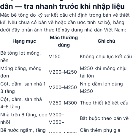
dân — tra nhanh trước khi nhập liệu
Mác bê tông do kỹ sư kết cấu chỉ định trong bản vẽ thiết
kế. Nếu chưa có bản vẽ hoặc cần ước tính sơ bộ, bảng
dưới đây phản ánh thực tế xây dựng nhà dân Việt Nam:
Mác thường
Hạng mục
Ghi chú
dùng
Bê tông lót móng,
M150
Không chịu lực kết cấu
nền
Móng băng, móng
M250 khi móng chịu
M200–M250
đơn
tải lớn
Cột, dầm, sàn nhà 1–
Nhịp dầm lớn dùng
M200–M250
3 tầng
M250
Cột, dầm, sàn nhà
M250–M300
Theo thiết kế kết cấu
4–6 tầng
Nhà trên 6 tầng, cọc
M300–
Bắt buộc theo bản vẽ
nhồi
M350+
Bể nước ngầm, tầng
Cần thêm phụ gia