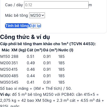
Cao / dày
m
Mác bê tông
Tính bê tông
Đặt lại
Công thức & ví dụ
Cấp phối bê tông tham khảo cho 1m³ (TCVN 4453):
Mác
XM (kg)
Cát (m³)
Đá (m³)
Nước (l)
M150
288
0.51
0.91
185
M200
351
0.49
0.91
185
M250
415
0.46
0.91
185
M300
485
0.44
0.91
185
M350
545
0.41
0.91
185
Số bao xi măng = (XM × Thể tích) / 50.
Ví dụ:
đổ 5 m³ bê tông M250 với PCB40: cần 415×5 =
2,075 kg = 42 bao XM 50kg + 2.3 m³ cát + 4.55 m³ đá +
925L nước.