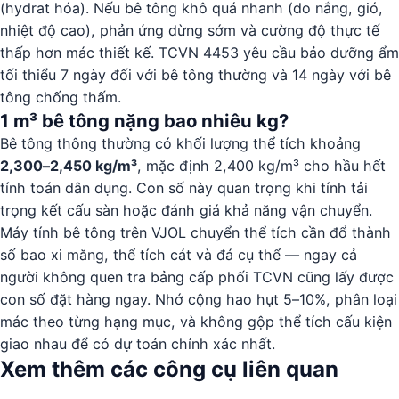
(hydrat hóa). Nếu bê tông khô quá nhanh (do nắng, gió,
nhiệt độ cao), phản ứng dừng sớm và cường độ thực tế
thấp hơn mác thiết kế. TCVN 4453 yêu cầu bảo dưỡng ẩm
tối thiểu 7 ngày đối với bê tông thường và 14 ngày với bê
tông chống thấm.
1 m³ bê tông nặng bao nhiêu kg?
Bê tông thông thường có khối lượng thể tích khoảng
2,300–2,450 kg/m³
, mặc định 2,400 kg/m³ cho hầu hết
tính toán dân dụng. Con số này quan trọng khi tính tải
trọng kết cấu sàn hoặc đánh giá khả năng vận chuyển.
Máy tính bê tông trên VJOL chuyển thể tích cần đổ thành
số bao xi măng, thể tích cát và đá cụ thể — ngay cả
người không quen tra bảng cấp phối TCVN cũng lấy được
con số đặt hàng ngay. Nhớ cộng hao hụt 5–10%, phân loại
mác theo từng hạng mục, và không gộp thể tích cấu kiện
giao nhau để có dự toán chính xác nhất.
Xem thêm các công cụ liên quan