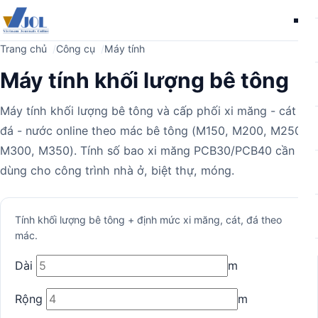
Me
Trang chủ
Công cụ
Máy tính
Máy tính khối lượng bê tông
Máy tính khối lượng bê tông và cấp phối xi măng - cát -
đá - nước online theo mác bê tông (M150, M200, M250,
M300, M350). Tính số bao xi măng PCB30/PCB40 cần
dùng cho công trình nhà ở, biệt thự, móng.
Máy
Tính khối lượng bê tông + định mức xi măng, cát, đá theo
mác.
tính
Dài
m
Rộng
m