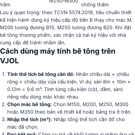
M250–M300
hầm
chống thấm
Lưu ý quan trọng: theo TCVN 5574:2018, tiêu chuẩn thiết
kế hiện hành dùng ký hiệu cấp độ bền B thay cho mác M.
M200 tương đương B15, M250 tương đương B20. Khi đặt
bê tông thương phẩm, xác nhận cả hai ký hiệu với nhà
cung cấp để tránh nhầm lẫn.
Cách dùng máy tính bê tông trên
VJOL
Tính thể tích bê tông cần đổ:
Nhân chiều dài × chiều
rộng × chiều dày của cấu kiện. Ví dụ: sàn 8m × 10m ×
0.12m = 9.6 m³. Tính từng cấu kiện (cột, dầm, sàn)
riêng nếu dùng mác khác nhau.
Chọn mác bê tông:
Chọn M150, M200, M250, M300
hoặc M350 theo bản vẽ thiết kế hoặc bảng tra ở trên.
Nhập thể tích (m³):
Nhập tổng thể tích cần đổ cho
mác đã chọn.
Đọc kết quả:
Công cụ trả về khối lượng xi măng (kg và