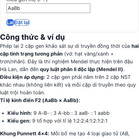
Lai
Đặt lại
Công thức & ví dụ
Phép lai 2 cặp gen khảo sát sự di truyền đồng thời của
hai
cặp tính trạng tương phản
(vd: hạt vàng/xanh +
trơn/nhăn). Đây là thí nghiệm Mendel thực hiện trên đậu
Hà Lan, dẫn đến
quy luật phân li độc lập (Mendel II)
.
Điều kiện áp dụng:
2 cặp gen phải nằm trên 2 cặp NST
khác nhau (không liên kết) và mỗi cặp di truyền theo quy
luật trội hoàn toàn.
Tỉ lệ kinh điển F2 (AaBb × AaBb):
Kiểu hình:
9 A-B- : 3 A-bb : 3 aaB- : 1 aabb
Kiểu gen:
9 tổ hợp với tỉ lệ 1:2:2:4:1:2:1:2:1
Khung Punnett 4×4:
Mỗi bố mẹ tạo 4 loại giao tử (AB,