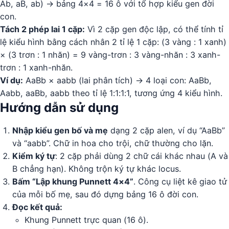
Ab, aB, ab) → bảng 4×4 = 16 ô với tổ hợp kiểu gen đời
con.
Tách 2 phép lai 1 cặp:
Vì 2 cặp gen độc lập, có thể tính tỉ
lệ kiểu hình bằng cách nhân 2 tỉ lệ 1 cặp: (3 vàng : 1 xanh)
× (3 trơn : 1 nhăn) = 9 vàng-trơn : 3 vàng-nhăn : 3 xanh-
trơn : 1 xanh-nhăn.
Ví dụ:
AaBb × aabb (lai phân tích) → 4 loại con: AaBb,
Aabb, aaBb, aabb theo tỉ lệ 1:1:1:1, tương ứng 4 kiểu hình.
Hướng dẫn sử dụng
Nhập kiểu gen bố và mẹ
dạng 2 cặp alen, ví dụ “AaBb”
và “aabb”. Chữ in hoa cho trội, chữ thường cho lặn.
Kiểm ký tự
: 2 cặp phải dùng 2 chữ cái khác nhau (A và
B chẳng hạn). Không trộn ký tự khác locus.
Bấm “Lập khung Punnett 4×4”
. Công cụ liệt kê giao tử
của mỗi bố mẹ, sau đó dựng bảng 16 ô đời con.
Đọc kết quả:
Khung Punnett trực quan (16 ô).