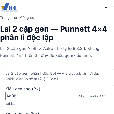
Me
Trang chủ
Công cụ
Lai 2 cặp gen — Punnett 4×4
phân li độc lập
Lai 2 cặp gen AaBb × AaBb cho tỷ lệ 9:3:3:1. Khung
Punnett 4×4 hiển thị đầy đủ kiểu gen/kiểu hình.
Máy
Lai 2 cặp gen (phân li độc lập) — A,B trội; a,b lặn. Ví dụ:
AaBb × AaBb sẽ ra tỷ lệ 9:3:3:1.
tính
Kiểu gen cha (P♂)
4 ký tự: AaBb, AABb,
aaBB...
Kiểu gen mẹ (P♀)