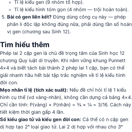
Tỉ lệ kiểu gen (9 nhóm tổ hợp).
Tỉ lệ kiểu hình tóm gọn (4 nhóm — trội hoàn toàn).
Bài có gen liên kết?
Đừng dùng công cụ này — phép
phân li độc lập không đúng nữa, phải dùng tần số hoán
vị gen (chương sau Sinh 12).
Tìm hiểu thêm
Phép lai 2 cặp gen là chủ đề trọng tâm của Sinh học 12
chương Quy luật di truyền. Khi nắm vững khung Punnett
4×4 và biết tách bài thành 2 phép lai 1 cặp, bạn có thể
giải nhanh hầu hết bài tập trắc nghiệm về tỉ lệ kiểu hình
đời con.
Mẹo nhân tỉ lệ (tích xác suất):
Nếu đề chỉ hỏi tỉ lệ 1 kiểu
hình cụ thể (vd vàng-nhăn), không cần dựng cả bảng 4×4.
Chỉ cần tính: P(vàng) × P(nhăn) = ¾ × ¼ = 3/16. Cách này
tiết kiệm thời gian gấp 4 lần.
Số kiểu giao tử và kiểu gen đời con:
Cá thể có n cặp gen
dị hợp tạo 2ⁿ loại giao tử. Lai 2 dị hợp với nhau cho 3ⁿ