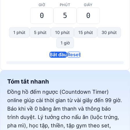
GIỜ
PHÚT
GIÂY
1 phút
5 phút
10 phút
15 phút
30 phút
1 giờ
Bắt đầu
Reset
Tóm tắt nhanh
Đồng hồ đếm ngược (Countdown Timer)
online giúp cài thời gian từ vài giây đến 99 giờ.
Báo khi về 0 bằng âm thanh và thông báo
trình duyệt. Lý tưởng cho nấu ăn (luộc trứng,
pha mì), học tập, thiền, tập gym theo set,