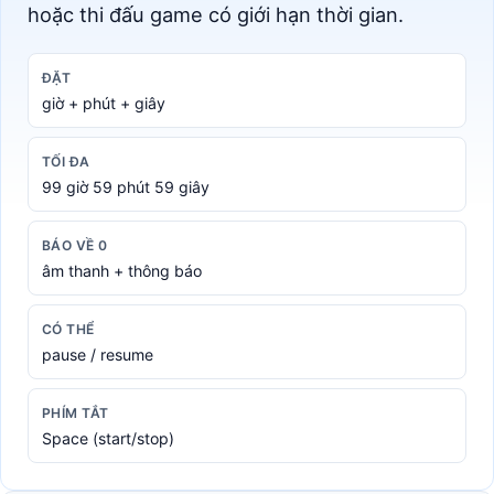
hoặc thi đấu game có giới hạn thời gian.
ĐẶT
giờ + phút + giây
TỐI ĐA
99 giờ 59 phút 59 giây
BÁO VỀ 0
âm thanh + thông báo
CÓ THỂ
pause / resume
PHÍM TẮT
Space (start/stop)