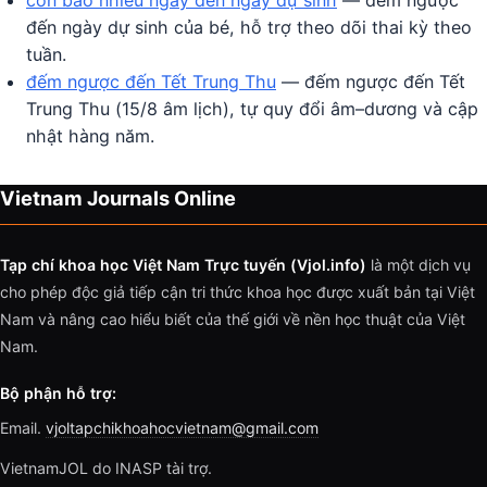
còn bao nhiêu ngày đến ngày dự sinh
— đếm ngược
đến ngày dự sinh của bé, hỗ trợ theo dõi thai kỳ theo
tuần.
đếm ngược đến Tết Trung Thu
— đếm ngược đến Tết
Trung Thu (15/8 âm lịch), tự quy đổi âm–dương và cập
nhật hàng năm.
Vietnam Journals Online
Tạp chí khoa học Việt Nam Trực tuyến (Vjol.info)
là một dịch vụ
cho phép độc giả tiếp cận tri thức khoa học được xuất bản tại Việt
Nam và nâng cao hiểu biết của thế giới về nền học thuật của Việt
Nam.
Bộ phận hỗ trợ:
Email.
vjoltapchikhoahocvietnam@gmail.com
VietnamJOL do INASP tài trợ.