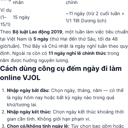
nhân
chính
Ví dụ
~11 ngày (trừ 2 cuối tuần +
(1–
15 ngày
1/1 Tết Dương lịch)
15/1)
Theo
Bộ luật Lao động 2019
, một tuần làm việc tiêu chuẩn
tại Việt Nam là
5 ngày
(thứ Hai đến thứ Sáu, tối đa 48
giờ/tuần). Thứ Bảy và Chủ nhật là ngày nghỉ tuần theo quy
định. Ngoài ra còn có
11 ngày nghỉ lễ chính thức
trong
năm được hưởng nguyên lương.
Cách dùng công cụ đếm ngày đi làm
online VJOL
Nhập ngày bắt đầu:
Chọn ngày, tháng, năm — có thể
là ngày hôm nay hoặc bất kỳ ngày nào trong quá
khứ/tương lai.
Nhập ngày kết thúc:
Chọn ngày kết thúc khoảng thời
gian cần tính. Không giới hạn phạm vi.
Chọn có/không tính ngày lễ:
Tùy chọn bao gồm hoặc