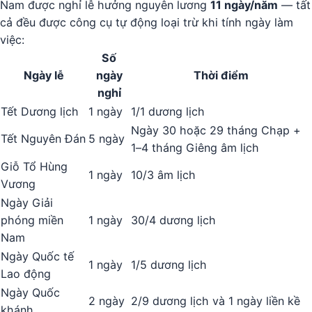
Nam được nghỉ lễ hưởng nguyên lương
11 ngày/năm
— tất
cả đều được công cụ tự động loại trừ khi tính ngày làm
việc:
Số
Ngày lễ
ngày
Thời điểm
nghỉ
Tết Dương lịch
1 ngày
1/1 dương lịch
Ngày 30 hoặc 29 tháng Chạp +
Tết Nguyên Đán
5 ngày
1–4 tháng Giêng âm lịch
Giỗ Tổ Hùng
1 ngày
10/3 âm lịch
Vương
Ngày Giải
phóng miền
1 ngày
30/4 dương lịch
Nam
Ngày Quốc tế
1 ngày
1/5 dương lịch
Lao động
Ngày Quốc
2 ngày
2/9 dương lịch và 1 ngày liền kề
khánh