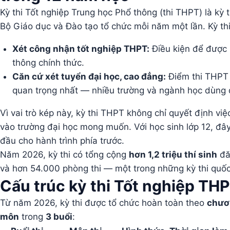
Kỳ thi Tốt nghiệp Trung học Phổ thông (thi THPT) là kỳ 
Bộ Giáo dục và Đào tạo tổ chức mỗi năm một lần. Kỳ th
Xét công nhận tốt nghiệp THPT:
Điều kiện để được
thông chính thức.
Căn cứ xét tuyển đại học, cao đẳng:
Điểm thi THPT 
quan trọng nhất — nhiều trường và ngành học dùng đ
Vì vai trò kép này, kỳ thi THPT không chỉ quyết định vi
vào trường đại học mong muốn. Với học sinh lớp 12, đâ
đầu cho hành trình phía trước.
Năm 2026, kỳ thi có tổng cộng
hơn 1,2 triệu thí sinh
đăn
và hơn 54.000 phòng thi — một trong những kỳ thi quố
Cấu trúc kỳ thi Tốt nghiệp TH
Từ năm 2026, kỳ thi được tổ chức hoàn toàn theo
chươ
môn
trong
3 buổi
: