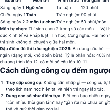
Buổi thi
Môn thi
Hình thức
Thời gian làm
Sáng ngày 1
Ngữ văn
Tự luận
120 phút
Chiều ngày 1
Toán
Trắc nghiệm
90 phút
Sáng ngày 2
2 môn tự chọn
Trắc nghiệm
50 phút/môn
Môn tự chọn:
Thí sinh chọn 2 trong số các môn — Vật lý
dục Kinh tế và Pháp luật, Tin học, Công nghệ. Hai môn t
thí sinh không di chuyển giữa hai môn.
Đặc điểm đề thi trắc nghiệm 2026:
Ba dạng câu hỏi — 
ngắn (dạng mới, khó đoán bừa). Tỷ lệ phân hóa: 40% n
chương trình lớp 12, có một số câu lớp 10–11.
Cách dùng công cụ đếm ngược
Truy cập công cụ:
Không cần nhập gì — công cụ tự t
theo lịch năm học hiện tại và hiển thị ngay lập tức.
Dùng con số như điểm tựa:
Biết còn bao nhiêu ngày
“còn nhiều thời gian lắm” hay “gần rồi mà chưa ôn gì
thể về quỹ thời gian còn lại.