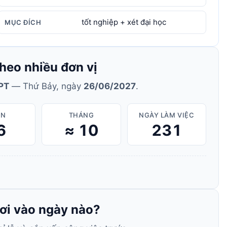
tốt nghiệp + xét đại học
MỤC ĐÍCH
heo nhiều đơn vị
HPT
— Thứ Bảy, ngày
26/06/2027
.
ẦN
THÁNG
NGÀY LÀM VIỆC
6
≈ 10
231
rơi vào ngày nào?