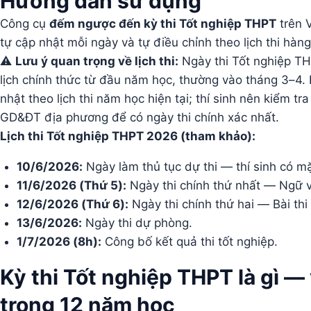
Hướng dẫn sử dụng
Công cụ
đếm ngược đến kỳ thi Tốt nghiệp THPT
trên 
tự cập nhật mỗi ngày và tự điều chỉnh theo lịch thi hà
⚠️
Lưu ý quan trọng về lịch thi:
Ngày thi Tốt nghiệp T
lịch chính thức từ đầu năm học, thường vào tháng 3–4. 
nhật theo lịch thi năm học hiện tại; thí sinh nên kiểm t
GD&ĐT địa phương để có ngày thi chính xác nhất.
Lịch thi Tốt nghiệp THPT 2026 (tham khảo):
10/6/2026:
Ngày làm thủ tục dự thi — thí sinh có mặ
11/6/2026 (Thứ 5):
Ngày thi chính thứ nhất — Ngữ vă
12/6/2026 (Thứ 6):
Ngày thi chính thứ hai — Bài thi
13/6/2026:
Ngày thi dự phòng.
1/7/2026 (8h):
Công bố kết quả thi tốt nghiệp.
Kỳ thi Tốt nghiệp THPT là gì — 
trong 12 năm học