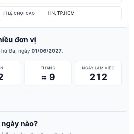
HN, TP.HCM
TỈ LỆ CHỌI CAO
hiều đơn vị
hứ Ba, ngày
01/06/2027
.
ẦN
THÁNG
NGÀY LÀM VIỆC
2
≈ 9
212
o ngày nào?