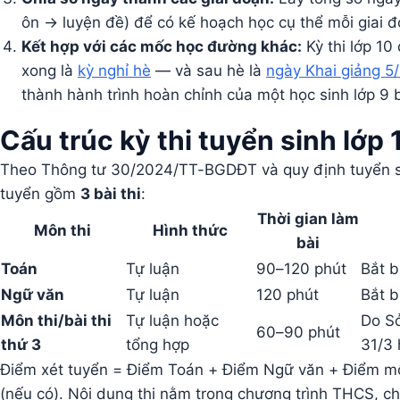
ôn → luyện đề) để có kế hoạch học cụ thể mỗi giai đ
Kết hợp với các mốc học đường khác:
Kỳ thi lớp 10
xong là
kỳ nghỉ hè
— và sau hè là
ngày Khai giảng 5
thành hành trình hoàn chỉnh của một học sinh lớp 9 
Cấu trúc kỳ thi tuyển sinh lớp
Theo Thông tư 30/2024/TT-BGDĐT và quy định tuyển sin
tuyển gồm
3 bài thi
:
Thời gian làm
Môn thi
Hình thức
bài
Toán
Tự luận
90–120 phút
Bắt b
Ngữ văn
Tự luận
120 phút
Bắt b
Môn thi/bài thi
Tự luận hoặc
Do S
60–90 phút
thứ 3
tổng hợp
31/3
Điểm xét tuyển = Điểm Toán + Điểm Ngữ văn + Điểm mô
(nếu có). Nội dung thi nằm trong chương trình THCS, ch