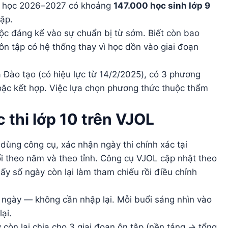
năm học 2026–2027 có khoảng
147.000 học sinh lớp 9
ập.
huộc đáng kể vào sự chuẩn bị từ sớm. Biết còn bao
ôn tập có hệ thống thay vì học dồn vào giai đoạn
ào tạo (có hiệu lực từ 14/2/2025), có 3 phương
hoặc kết hợp. Việc lựa chọn phương thức thuộc thẩm
thi lớp 10 trên VJOL
dùng công cụ, xác nhận ngày thi chính xác tại
i theo năm và theo tỉnh. Công cụ VJOL cập nhật theo
lấy số ngày còn lại làm tham chiếu rồi điều chỉnh
 ngày — không cần nhập lại. Mỗi buổi sáng nhìn vào
ại.
còn lại chia cho 3 giai đoạn ôn tập (nền tảng → tổng