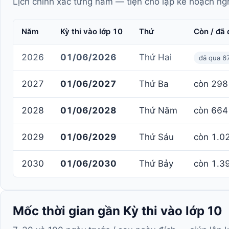
Lịch chính xác từng năm — tiện cho lập kế hoạch ngh
Năm
Kỳ thi vào lớp 10
Thứ
Còn / đã 
2026
01/06/2026
Thứ Hai
đã qua 6
2027
01/06/2027
Thứ Ba
còn 298
2028
01/06/2028
Thứ Năm
còn 664
2029
01/06/2029
Thứ Sáu
còn 1.0
2030
01/06/2030
Thứ Bảy
còn 1.3
Mốc thời gian gần Kỳ thi vào lớp 10