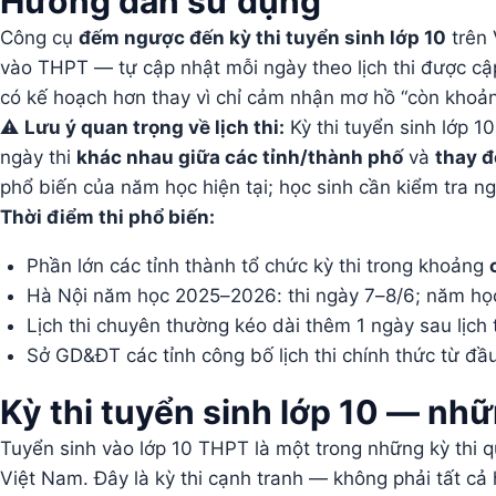
Hướng dẫn sử dụng
Công cụ
đếm ngược đến kỳ thi tuyển sinh lớp 10
trên 
vào THPT — tự cập nhật mỗi ngày theo lịch thi được cập
có kế hoạch hơn thay vì chỉ cảm nhận mơ hồ “còn khoả
⚠️
Lưu ý quan trọng về lịch thi:
Kỳ thi tuyển sinh lớp 1
ngày thi
khác nhau giữa các tỉnh/thành phố
và
thay đ
phổ biến của năm học hiện tại; học sinh cần kiểm tra n
Thời điểm thi phổ biến:
Phần lớn các tỉnh thành tổ chức kỳ thi trong khoảng
Hà Nội năm học 2025–2026: thi ngày 7–8/6; năm họ
Lịch thi chuyên thường kéo dài thêm 1 ngày sau lịch
Sở GD&ĐT các tỉnh công bố lịch thi chính thức từ đ
Kỳ thi tuyển sinh lớp 10 — nhữ
Tuyển sinh vào lớp 10 THPT là một trong những kỳ thi q
Việt Nam. Đây là kỳ thi cạnh tranh — không phải tất cả