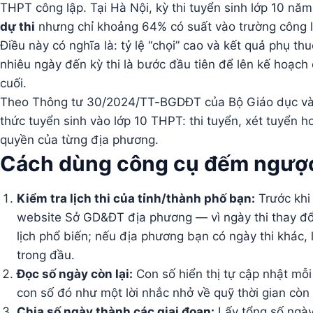
THPT công lập. Tại Hà Nội, kỳ thi tuyển sinh lớp 10 
dự thi
nhưng chỉ khoảng 64% có suất vào trường công l
Điều này có nghĩa là: tỷ lệ “chọi” cao và kết quả phụ t
nhiêu ngày đến kỳ thi là bước đầu tiên để lên kế hoạch 
cuối.
Theo Thông tư 30/2024/TT-BGDĐT của Bộ Giáo dục và Đ
thức tuyển sinh vào lớp 10 THPT: thi tuyển, xét tuyển 
quyền của từng địa phương.
Cách dùng công cụ đếm ngược 
Kiểm tra lịch thi của tỉnh/thành phố bạn:
Trước khi 
website Sở GD&ĐT địa phương — vì ngày thi thay đổ
lịch phổ biến; nếu địa phương bạn có ngày thi khác, 
trong đầu.
Đọc số ngày còn lại:
Con số hiển thị tự cập nhật mỗi
con số đó như một lời nhắc nhở về quỹ thời gian còn l
Chia số ngày thành các giai đoạn:
Lấy tổng số ngày 