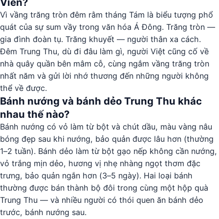
Viên?
Vì vầng trăng tròn đêm rằm tháng Tám là biểu tượng phổ
quát của sự sum vầy trong văn hóa Á Đông. Trăng tròn —
gia đình đoàn tụ. Trăng khuyết — người thân xa cách.
Đêm Trung Thu, dù đi đâu làm gì, người Việt cũng cố về
nhà quây quần bên mâm cỗ, cùng ngắm vầng trăng tròn
nhất năm và gửi lời nhớ thương đến những người không
thể về được.
Bánh nướng và bánh dẻo Trung Thu khác
nhau thế nào?
Bánh nướng có vỏ làm từ bột và chút dầu, màu vàng nâu
bóng đẹp sau khi nướng, bảo quản được lâu hơn (thường
1–2 tuần). Bánh dẻo làm từ bột gạo nếp không cần nướng,
vỏ trắng mịn dẻo, hương vị nhẹ nhàng ngọt thơm đặc
trưng, bảo quản ngắn hơn (3–5 ngày). Hai loại bánh
thường được bán thành bộ đôi trong cùng một hộp quà
Trung Thu — và nhiều người có thói quen ăn bánh dẻo
trước, bánh nướng sau.