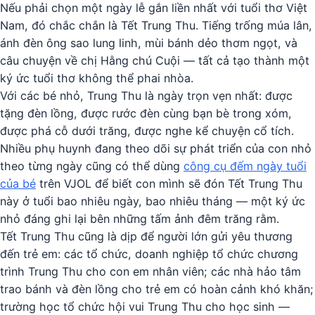
Nếu phải chọn một ngày lễ gắn liền nhất với tuổi thơ Việt
Nam, đó chắc chắn là Tết Trung Thu. Tiếng trống múa lân,
ánh đèn ông sao lung linh, mùi bánh dẻo thơm ngọt, và
câu chuyện về chị Hằng chú Cuội — tất cả tạo thành một
ký ức tuổi thơ không thể phai nhòa.
Với các bé nhỏ, Trung Thu là ngày trọn vẹn nhất: được
tặng đèn lồng, được rước đèn cùng bạn bè trong xóm,
được phá cỗ dưới trăng, được nghe kể chuyện cổ tích.
Nhiều phụ huynh đang theo dõi sự phát triển của con nhỏ
theo từng ngày cũng có thể dùng
công cụ đếm ngày tuổi
của bé
trên VJOL để biết con mình sẽ đón Tết Trung Thu
này ở tuổi bao nhiêu ngày, bao nhiêu tháng — một ký ức
nhỏ đáng ghi lại bên những tấm ảnh đêm trăng rằm.
Tết Trung Thu cũng là dịp để người lớn gửi yêu thương
đến trẻ em: các tổ chức, doanh nghiệp tổ chức chương
trình Trung Thu cho con em nhân viên; các nhà hảo tâm
trao bánh và đèn lồng cho trẻ em có hoàn cảnh khó khăn;
trường học tổ chức hội vui Trung Thu cho học sinh —