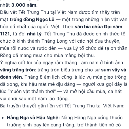
nhất
3.000 năm
.
Dấu vết Tết Trung Thu tại Việt Nam được tìm thấy trên
mặt
trống đồng Ngọc Lũ
— một trong những hiện vật văn
hóa cổ nhất của người Việt. Theo
văn bia chùa Đọi năm
1121
, từ đời
nhà Lý
, Tết Trung Thu đã được chính thức tổ
chức ở kinh thành Thăng Long với các hội đua thuyền,
múa rối nước và rước đèn — vua Lý tổ chức để tạ ơn thần
Rồng đã mang mưa cho mùa màng bội thu.
Ý nghĩa cốt lõi của ngày rằm tháng Tám nằm ở hình ảnh
vầng trăng tròn
: trăng tròn biểu trưng cho sự
sum vầy và
đoàn viên
. Tháng 8 âm lịch cũng là lúc vụ mùa gieo trồng
đã xong, khí hậu mát mẻ dịu dàng — người xưa gọi đây là
lúc “muôn vật thảnh thơi” — và mở hội cầu mùa, ca hát
vui chơi sau một năm lao động.
Ba truyền thuyết gắn liền với Tết Trung Thu tại Việt Nam:
Hằng Nga và Hậu Nghệ:
Nàng Hằng Nga uống thuốc
trường sinh bay lên cung trăng, trở thành tiên nữ cô