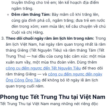
truyền thống cho trẻ em; lên kế hoạch địa điểm
ngắm trăng.
Đêm rằm tháng Tám:
Bày mâm cỗ khi trăng lên,
cùng gia đình phá cỗ, ngắm trăng; đưa trẻ em rước
đèn trong xóm; xem múa lân; kể câu chuyện về chú
Cuội và chị Hằng.
Theo dõi chuỗi ngày rằm âm lịch lớn trong năm:
Trong
âm lịch Việt Nam, hai ngày rằm quan trọng nhất là rằm
tháng Giêng (Tết Nguyên Tiêu) và rằm tháng Tám (Tết
Trung Thu) — hai đầu của cung bậc cảm xúc: một mùa
xuân sum vầy, một mùa thu đoàn viên. Dùng thêm
công cụ đếm ngược đến Tết Nguyên Tiêu
để theo dõi
rằm tháng Giêng — và
công cụ đếm ngược đến ngày
Ông Công Ông Táo
để không bỏ lỡ ngày lễ âm lịch
quan trọng cuối năm.
Phong tục Tết Trung Thu tại Việt Nam
Tết Trung Thu tại Việt Nam mang những nét riêng độc