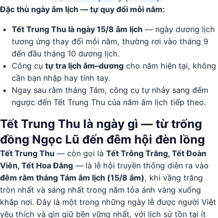
Đặc thù ngày âm lịch — tự quy đổi mỗi năm:
Tết Trung Thu là ngày 15/8 âm lịch
— ngày dương lịch
tương ứng thay đổi mỗi năm, thường rơi vào tháng 9
đến đầu tháng 10 dương lịch.
Công cụ
tự tra lịch âm–dương
cho năm hiện tại, không
cần bạn nhập hay tính tay.
Ngay sau rằm tháng Tám, công cụ tự nhảy sang đếm
ngược đến Tết Trung Thu của năm âm lịch tiếp theo.
Tết Trung Thu là ngày gì — từ trống
đồng Ngọc Lũ đến đêm hội đèn lồng
Tết Trung Thu
— còn gọi là
Tết Trông Trăng, Tết Đoàn
Viên, Tết Hoa Đăng
— là lễ hội truyền thống diễn ra vào
đêm rằm tháng Tám âm lịch (15/8 âm)
, khi vầng trăng
tròn nhất và sáng nhất trong năm tỏa ánh vàng xuống
khắp nơi. Đây là một trong những ngày lễ được người Việt
yêu thích và gìn giữ bền vững nhất, với lịch sử tồn tại ít