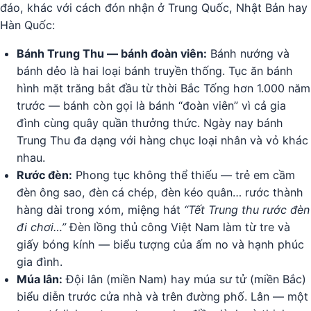
đáo, khác với cách đón nhận ở Trung Quốc, Nhật Bản hay
Hàn Quốc:
Bánh Trung Thu — bánh đoàn viên:
Bánh nướng và
bánh dẻo là hai loại bánh truyền thống. Tục ăn bánh
hình mặt trăng bắt đầu từ thời Bắc Tống hơn 1.000 năm
trước — bánh còn gọi là bánh “đoàn viên” vì cả gia
đình cùng quây quần thưởng thức. Ngày nay bánh
Trung Thu đa dạng với hàng chục loại nhân và vỏ khác
nhau.
Rước đèn:
Phong tục không thể thiếu — trẻ em cầm
đèn ông sao, đèn cá chép, đèn kéo quân… rước thành
hàng dài trong xóm, miệng hát
“Tết Trung thu rước đèn
đi chơi…”
Đèn lồng thủ công Việt Nam làm từ tre và
giấy bóng kính — biểu tượng của ấm no và hạnh phúc
gia đình.
Múa lân:
Đội lân (miền Nam) hay múa sư tử (miền Bắc)
biểu diễn trước cửa nhà và trên đường phố. Lân — một