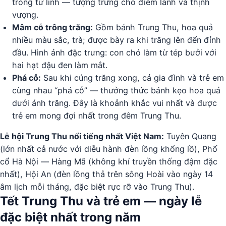
trong tứ linh — tượng trưng cho điềm lành và thịnh
vượng.
Mâm cỗ trông trăng:
Gồm bánh Trung Thu, hoa quả
nhiều màu sắc, trà; được bày ra khi trăng lên đến đỉnh
đầu. Hình ảnh đặc trưng: con chó làm từ tép bưởi với
hai hạt đậu đen làm mắt.
Phá cỗ:
Sau khi cúng trăng xong, cả gia đình và trẻ em
cùng nhau “phá cỗ” — thưởng thức bánh kẹo hoa quả
dưới ánh trăng. Đây là khoảnh khắc vui nhất và được
trẻ em mong đợi nhất trong đêm Trung Thu.
Lễ hội Trung Thu nổi tiếng nhất Việt Nam:
Tuyên Quang
(lớn nhất cả nước với diễu hành đèn lồng khổng lồ), Phố
cổ Hà Nội — Hàng Mã (không khí truyền thống đậm đặc
nhất), Hội An (đèn lồng thả trên sông Hoài vào ngày 14
âm lịch mỗi tháng, đặc biệt rực rỡ vào Trung Thu).
Tết Trung Thu và trẻ em — ngày lễ
đặc biệt nhất trong năm