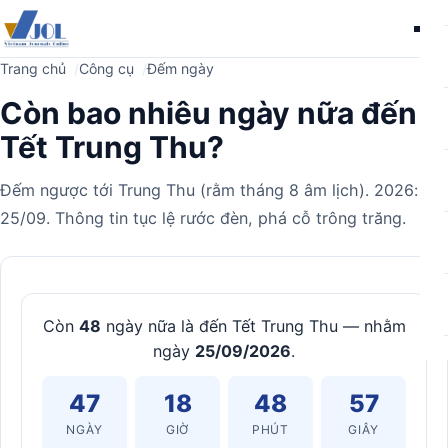
Me
Trang chủ
Công cụ
Đếm ngày
Còn bao nhiêu ngày nữa đến
Tết Trung Thu?
Đếm ngược tới Trung Thu (rằm tháng 8 âm lịch). 2026:
25/09. Thông tin tục lệ rước đèn, phá cỗ trông trăng.
Máy
tính
Còn
48
ngày nữa là đến Tết Trung Thu — nhằm
ngày
25/09/2026
.
47
18
48
56
NGÀY
GIỜ
PHÚT
GIÂY