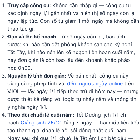
Truy cập công cụ:
Không cần nhập gì — công cụ tự
xác định ngày 1/1 gần nhất và hiển thị số ngày còn lại
ngay lập tức. Con số tự giảm 1 mỗi ngày mà không cần
thao tác gì.
Đọc và lên kế hoạch:
Từ số ngày còn lại, bạn tính
được: khi nào cần đặt phòng khách sạn cho kỳ nghỉ
Tết Tây, khi nào nên lên kế hoạch liên hoan cuối năm,
hay đơn giản là còn bao lâu đến khoảnh khắc pháo
hoa 0h00.
Nguyên lý tính đơn giản:
Về bản chất, công cụ này
dùng cùng phép tính với
đếm ngược ngày online
trên
VJOL — lấy ngày 1/1 tiếp theo trừ đi hôm nay — nhưng
được thiết kế riêng với logic tự nhảy năm và thông tin
ý nghĩa ngày 1/1.
Theo dõi chuỗi lễ cuối năm:
Tết Dương lịch 1/1 chỉ
cách
Giáng sinh 25/12
đúng 7 ngày — hai mốc liên tiếp
tạo thành giai đoạn lễ hội sôi động nhất cuối năm.
Ngay sau khi qua 1/1, chuỗi lễ Tết Âm lịch bắt đầu —