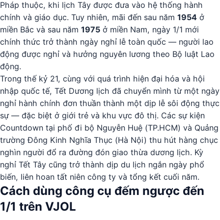
Pháp thuộc, khi lịch Tây được đưa vào hệ thống hành
chính và giáo dục. Tuy nhiên, mãi đến sau năm
1954
ở
miền Bắc và sau năm
1975
ở miền Nam, ngày 1/1 mới
chính thức trở thành ngày nghỉ lễ toàn quốc — người lao
động được nghỉ và hưởng nguyên lương theo Bộ luật Lao
động.
Trong thế kỷ 21, cùng với quá trình hiện đại hóa và hội
nhập quốc tế, Tết Dương lịch đã chuyển mình từ một ngày
nghỉ hành chính đơn thuần thành một dịp lễ sôi động thực
sự — đặc biệt ở giới trẻ và khu vực đô thị. Các sự kiện
Countdown tại phố đi bộ Nguyễn Huệ (TP.HCM) và Quảng
trường Đông Kinh Nghĩa Thục (Hà Nội) thu hút hàng chục
nghìn người đổ ra đường đón giao thừa dương lịch. Kỳ
nghỉ Tết Tây cũng trở thành dịp du lịch ngắn ngày phổ
biến, liên hoan tất niên công ty và tổng kết cuối năm.
Cách dùng công cụ đếm ngược đến
1/1 trên VJOL