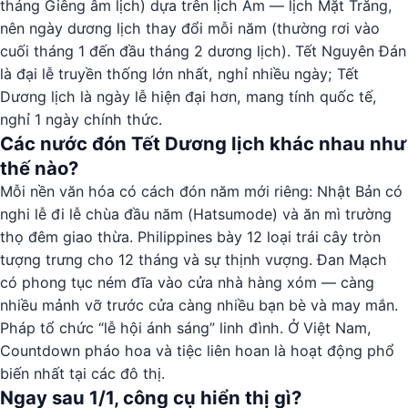
tháng Giêng âm lịch) dựa trên lịch Âm — lịch Mặt Trăng,
nên ngày dương lịch thay đổi mỗi năm (thường rơi vào
cuối tháng 1 đến đầu tháng 2 dương lịch). Tết Nguyên Đán
là đại lễ truyền thống lớn nhất, nghỉ nhiều ngày; Tết
Dương lịch là ngày lễ hiện đại hơn, mang tính quốc tế,
nghỉ 1 ngày chính thức.
Các nước đón Tết Dương lịch khác nhau như
thế nào?
Mỗi nền văn hóa có cách đón năm mới riêng: Nhật Bản có
nghi lễ đi lễ chùa đầu năm (Hatsumode) và ăn mì trường
thọ đêm giao thừa. Philippines bày 12 loại trái cây tròn
tượng trưng cho 12 tháng và sự thịnh vượng. Đan Mạch
có phong tục ném đĩa vào cửa nhà hàng xóm — càng
nhiều mảnh vỡ trước cửa càng nhiều bạn bè và may mắn.
Pháp tổ chức “lễ hội ánh sáng” linh đình. Ở Việt Nam,
Countdown pháo hoa và tiệc liên hoan là hoạt động phổ
biến nhất tại các đô thị.
Ngay sau 1/1, công cụ hiển thị gì?