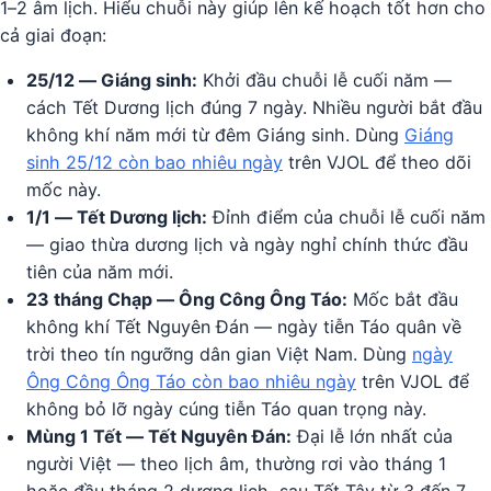
1–2 âm lịch. Hiểu chuỗi này giúp lên kế hoạch tốt hơn cho
cả giai đoạn:
25/12 — Giáng sinh:
Khởi đầu chuỗi lễ cuối năm —
cách Tết Dương lịch đúng 7 ngày. Nhiều người bắt đầu
không khí năm mới từ đêm Giáng sinh. Dùng
Giáng
sinh 25/12 còn bao nhiêu ngày
trên VJOL để theo dõi
mốc này.
1/1 — Tết Dương lịch:
Đỉnh điểm của chuỗi lễ cuối năm
— giao thừa dương lịch và ngày nghỉ chính thức đầu
tiên của năm mới.
23 tháng Chạp — Ông Công Ông Táo:
Mốc bắt đầu
không khí Tết Nguyên Đán — ngày tiễn Táo quân về
trời theo tín ngưỡng dân gian Việt Nam. Dùng
ngày
Ông Công Ông Táo còn bao nhiêu ngày
trên VJOL để
không bỏ lỡ ngày cúng tiễn Táo quan trọng này.
Mùng 1 Tết — Tết Nguyên Đán:
Đại lễ lớn nhất của
người Việt — theo lịch âm, thường rơi vào tháng 1
hoặc đầu tháng 2 dương lịch, sau Tết Tây từ 3 đến 7