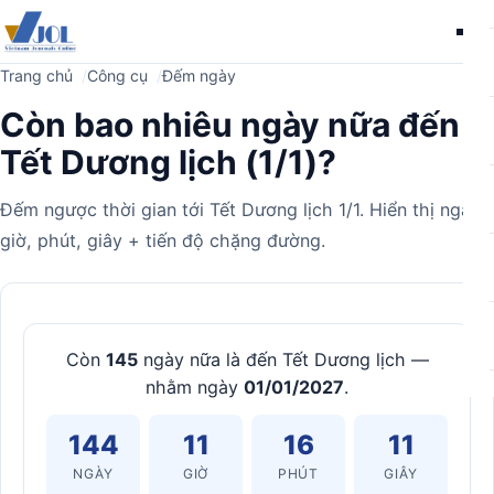
Me
Trang chủ
Công cụ
Đếm ngày
Còn bao nhiêu ngày nữa đến
Tết Dương lịch (1/1)?
Đếm ngược thời gian tới Tết Dương lịch 1/1. Hiển thị ngày,
giờ, phút, giây + tiến độ chặng đường.
Máy
tính
Còn
145
ngày nữa là đến Tết Dương lịch —
nhằm ngày
01/01/2027
.
144
11
16
10
NGÀY
GIỜ
PHÚT
GIÂY