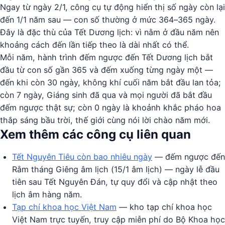
Ngay từ ngày 2/1, công cụ tự động hiển thị số ngày còn lại
đến 1/1 năm sau — con số thường ở mức 364–365 ngày.
Đây là đặc thù của Tết Dương lịch: vì nằm ở đầu năm nên
khoảng cách đến lần tiếp theo là dài nhất có thể.
Mỗi năm, hành trình đếm ngược đến Tết Dương lịch bắt
đầu từ con số gần 365 và đếm xuống từng ngày một —
đến khi còn 30 ngày, không khí cuối năm bắt đầu lan tỏa;
còn 7 ngày, Giáng sinh đã qua và mọi người đã bắt đầu
đếm ngược thật sự; còn 0 ngày là khoảnh khắc pháo hoa
thắp sáng bầu trời, thế giới cùng nói lời chào năm mới.
Xem thêm các công cụ liên quan
Tết Nguyên Tiêu còn bao nhiêu ngày
— đếm ngược đến
Rằm tháng Giêng âm lịch (15/1 âm lịch) — ngày lễ đầu
tiên sau Tết Nguyên Đán, tự quy đổi và cập nhật theo
lịch âm hàng năm.
Tạp chí khoa học Việt Nam
— kho tạp chí khoa học
Việt Nam trực tuyến, truy cập miễn phí do Bộ Khoa học