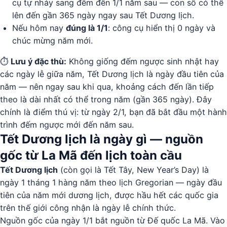
cụ tự nhảy sang đếm đến 1/1 năm sau — con số có thể
lên đến gần 365 ngày ngay sau Tết Dương lịch.
Nếu hôm nay
đúng là 1/1
: công cụ hiển thị 0 ngày và
chúc mừng năm mới.
⏱️
Lưu ý đặc thù:
Không giống đếm ngược sinh nhật hay
các ngày lễ giữa năm, Tết Dương lịch là ngày đầu tiên của
năm — nên ngay sau khi qua, khoảng cách đến lần tiếp
theo là dài nhất có thể trong năm (gần 365 ngày). Đây
chính là điểm thú vị: từ ngày 2/1, bạn đã bắt đầu một hành
trình đếm ngược mới đến năm sau.
Tết Dương lịch là ngày gì — nguồn
gốc từ La Mã đến lịch toàn cầu
Tết Dương lịch
(còn gọi là Tết Tây, New Year’s Day) là
ngày 1 tháng 1 hàng năm theo lịch Gregorian — ngày đầu
tiên của năm mới dương lịch, được hầu hết các quốc gia
trên thế giới công nhận là ngày lễ chính thức.
Nguồn gốc của ngày 1/1 bắt nguồn từ Đế quốc La Mã. Vào