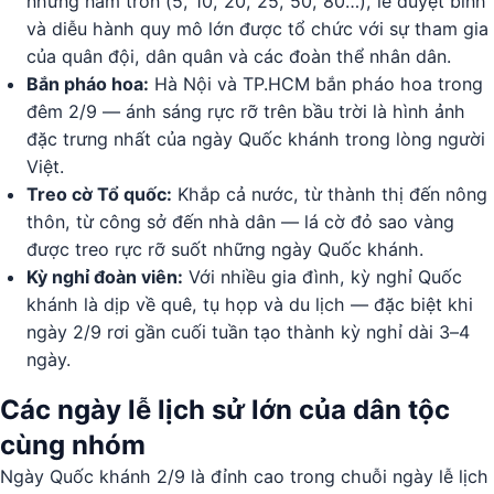
những năm tròn (5, 10, 20, 25, 50, 80…), lễ duyệt binh
và diễu hành quy mô lớn được tổ chức với sự tham gia
của quân đội, dân quân và các đoàn thể nhân dân.
Bắn pháo hoa:
Hà Nội và TP.HCM bắn pháo hoa trong
đêm 2/9 — ánh sáng rực rỡ trên bầu trời là hình ảnh
đặc trưng nhất của ngày Quốc khánh trong lòng người
Việt.
Treo cờ Tổ quốc:
Khắp cả nước, từ thành thị đến nông
thôn, từ công sở đến nhà dân — lá cờ đỏ sao vàng
được treo rực rỡ suốt những ngày Quốc khánh.
Kỳ nghỉ đoàn viên:
Với nhiều gia đình, kỳ nghỉ Quốc
khánh là dịp về quê, tụ họp và du lịch — đặc biệt khi
ngày 2/9 rơi gần cuối tuần tạo thành kỳ nghỉ dài 3–4
ngày.
Các ngày lễ lịch sử lớn của dân tộc
cùng nhóm
Ngày Quốc khánh 2/9 là đỉnh cao trong chuỗi ngày lễ lịch