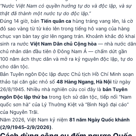
“Nước Việt Nam có quyền hưởng tự do và độc lập, và sự
thật đã thành một nước tự do độc lập.”
Đúng 14 giờ, bản
Tiến quân ca
hùng tráng vang lên, lá cờ
đỏ sao vàng từ từ kéo lên trong tiếng hô vang của hàng
chục vạn bàn tay giơ lên ngang trán. Khoảnh khắc đó khai
sinh ra nước
Việt Nam Dân chủ Cộng hòa
— nhà nước dân
chủ nhân dân đầu tiên ở Đông Nam Á — chấm dứt gần
100 năm ách thực dân và mở ra kỷ nguyên độc lập, tự do
cho dân tộc.
Bản Tuyên ngôn Độc lập được Chủ tịch Hồ Chí Minh soạn
thảo tại căn gác nhỏ số
48 Hàng Ngang, Hà Nội
từ ngày
26/8/1945. Nhiều nhà nghiên cứu coi đây là
bản Tuyên
ngôn Độc lập thứ ba
trong lịch sử dân tộc, tiếp nối “Nam
quốc sơn hà” của Lý Thường Kiệt và “Bình Ngô đại cáo”
của Nguyễn Trãi.
Năm 2026, Việt Nam kỷ niệm
81 năm Ngày Quốc khánh
(2/9/1945–2/9/2026)
.
Cách dùng công cụ đếm ngược Quốc