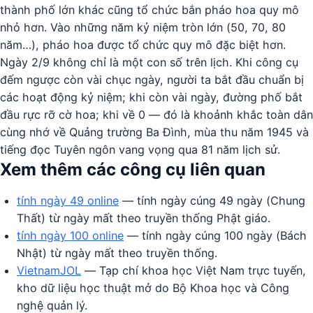
thành phố lớn khác cũng tổ chức bắn pháo hoa quy mô
nhỏ hơn. Vào những năm kỷ niệm tròn lớn (50, 70, 80
năm…), pháo hoa được tổ chức quy mô đặc biệt hơn.
Ngày 2/9 không chỉ là một con số trên lịch. Khi công cụ
đếm ngược còn vài chục ngày, người ta bắt đầu chuẩn bị
các hoạt động kỷ niệm; khi còn vài ngày, đường phố bắt
đầu rực rỡ cờ hoa; khi về 0 — đó là khoảnh khắc toàn dân
cùng nhớ về Quảng trường Ba Đình, mùa thu năm 1945 và
tiếng đọc Tuyên ngôn vang vọng qua 81 năm lịch sử.
Xem thêm các công cụ liên quan
tính ngày 49 online
— tính ngày cúng 49 ngày (Chung
Thất) từ ngày mất theo truyền thống Phật giáo.
tính ngày 100 online
— tính ngày cúng 100 ngày (Bách
Nhật) từ ngày mất theo truyền thống.
VietnamJOL
— Tạp chí khoa học Việt Nam trực tuyến,
kho dữ liệu học thuật mở do Bộ Khoa học và Công
nghệ quản lý.