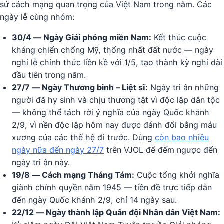
sử cách mạng quan trọng của Việt Nam trong năm. Các
ngày lễ cùng nhóm:
30/4 — Ngày Giải phóng miền Nam:
Kết thúc cuộc
kháng chiến chống Mỹ, thống nhất đất nước — ngày
nghỉ lễ chính thức liền kề với 1/5, tạo thành kỳ nghỉ dài
đầu tiên trong năm.
27/7 — Ngày Thương binh – Liệt sĩ:
Ngày tri ân những
người đã hy sinh và chịu thương tật vì độc lập dân tộc
— không thể tách rời ý nghĩa của ngày Quốc khánh
2/9, vì nền độc lập hôm nay được đánh đổi bằng máu
xương của các thế hệ đi trước. Dùng
còn bao nhiêu
ngày nữa đến ngày 27/7
trên VJOL để đếm ngược đến
ngày tri ân này.
19/8 — Cách mạng Tháng Tám:
Cuộc tổng khởi nghĩa
giành chính quyền năm 1945 — tiền đề trực tiếp dẫn
đến ngày Quốc khánh 2/9, chỉ 14 ngày sau.
22/12 — Ngày thành lập Quân đội Nhân dân Việt Nam: