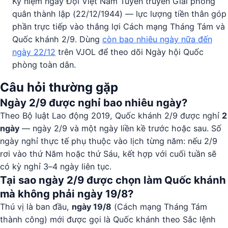
Kỷ niệm ngày Đội Việt Nam Tuyên truyền Giải phóng
quân thành lập (22/12/1944) — lực lượng tiền thân góp
phần trực tiếp vào thắng lợi Cách mạng Tháng Tám và
Quốc khánh 2/9. Dùng
còn bao nhiêu ngày nữa đến
ngày 22/12
trên VJOL để theo dõi Ngày hội Quốc
phòng toàn dân.
Câu hỏi thường gặp
Ngày 2/9 được nghỉ bao nhiêu ngày?
Theo Bộ luật Lao động 2019, Quốc khánh 2/9 được nghỉ
2
ngày
— ngày 2/9 và một ngày liền kề trước hoặc sau. Số
ngày nghỉ thực tế phụ thuộc vào lịch từng năm: nếu 2/9
rơi vào thứ Năm hoặc thứ Sáu, kết hợp với cuối tuần sẽ
có kỳ nghỉ 3–4 ngày liên tục.
Tại sao ngày 2/9 được chọn làm Quốc khánh
mà không phải ngày 19/8?
Thú vị là ban đầu,
ngày 19/8
(Cách mạng Tháng Tám
thành công) mới được gọi là Quốc khánh theo Sắc lệnh