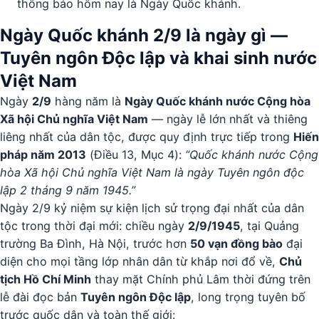
thông báo hôm nay là Ngày Quốc khánh.
Ngày Quốc khánh 2/9 là ngày gì —
Tuyên ngôn Độc lập và khai sinh nước
Việt Nam
Ngày
2/9
hàng năm là
Ngày Quốc khánh nước Cộng hòa
Xã hội Chủ nghĩa Việt Nam
— ngày lễ lớn nhất và thiêng
liêng nhất của dân tộc, được quy định trực tiếp trong
Hiến
pháp năm 2013
(Điều 13, Mục 4):
“Quốc khánh nước Cộng
hòa Xã hội Chủ nghĩa Việt Nam là ngày Tuyên ngôn độc
lập 2 tháng 9 năm 1945.”
Ngày 2/9 kỷ niệm sự kiện lịch sử trọng đại nhất của dân
tộc trong thời đại mới: chiều ngày
2/9/1945
, tại Quảng
trường Ba Đình, Hà Nội, trước hơn
50 vạn đồng bào
đại
diện cho mọi tầng lớp nhân dân từ khắp nơi đổ về,
Chủ
tịch Hồ Chí Minh
thay mặt Chính phủ Lâm thời đứng trên
lễ đài đọc bản
Tuyên ngôn Độc lập
, long trọng tuyên bố
trước quốc dân và toàn thế giới: