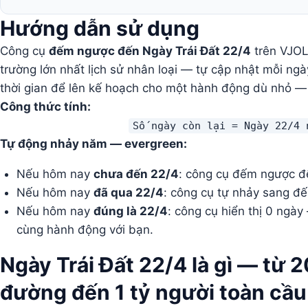
Hướng dẫn sử dụng
Công cụ
đếm ngược đến Ngày Trái Đất 22/4
trên VJOL
trường lớn nhất lịch sử nhân loại — tự cập nhật mỗi ng
thời gian để lên kế hoạch cho một hành động dù nhỏ — 
Công thức tính:
Số ngày còn lại = Ngày 22/4 
Tự động nhảy năm — evergreen:
Nếu hôm nay
chưa đến 22/4
: công cụ đếm ngược đế
Nếu hôm nay
đã qua 22/4
: công cụ tự nhảy sang đ
Nếu hôm nay
đúng là 22/4
: công cụ hiển thị 0 ngà
cùng hành động với bạn.
Ngày Trái Đất 22/4 là gì — từ 
đường đến 1 tỷ người toàn cầu