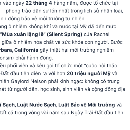
ra vào ngày
22 tháng 4
hàng năm, được tổ chức tại
 phong trào dân sự lớn nhất trong lịch sử nhân loại,
nh động bảo vệ môi trường tự nhiên.
rạng ô nhiễm không khí và nước tại Mỹ đã đến mức
“Mùa xuân lặng lẽ” (Silent Spring)
của Rachel
ệ giữa ô nhiễm hóa chất và sức khỏe con người. Bước
rbara, California
gây thiệt hại môi trường nghiêm
onsin) phải hành động.
ều phối viên và kêu gọi tổ chức một “cuộc hội thảo
Đất đầu tiên diễn ra với hơn
20 triệu người Mỹ
và
hiến Gaylord Nelson phải kinh ngạc: không có trung
át từ người dân, học sinh, sinh viên và cộng đồng địa
í Sạch, Luật Nước Sạch, Luật Bảo vệ Môi trường
và
ất cả trong vòng vài năm sau Ngày Trái Đất đầu tiên.