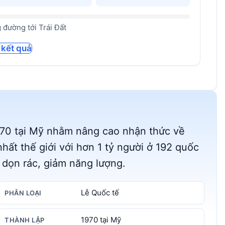
đường tới Trái Đất
 kết quả
1970 tại Mỹ nhằm nâng cao nhận thức về
nhất thế giới với hơn 1 tỷ người ở 192 quốc
, dọn rác, giảm năng lượng.
Lễ Quốc tế
PHÂN LOẠI
1970 tại Mỹ
THÀNH LẬP