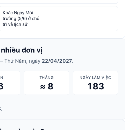
Khác Ngày Môi
trường (5/6) ở chủ
trì và lịch sử
nhiều đơn vị
 Thứ Năm, ngày
22/04/2027
.
ẦN
THÁNG
NGÀY LÀM VIỆC
6
≈ 8
183
.