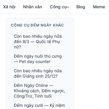
Xã hội
Nhân văn
Công cụ
Blog
Meme
CÔNG CỤ ĐẾM NGÀY KHÁC
Còn bao nhiêu ngày nữa
đến 8/3 — Quốc tế Phụ
nữ?
Đếm ngày nuôi thú cưng
— Pet day counter
Còn bao nhiêu ngày nữa
đến Giáng sinh 25/12?
Đếm Ngày Online —
Khoảng cách, Đếm ngược,
Cộng/Trừ, Tính tuổi
Đếm ngày cưới — Kỷ niệm