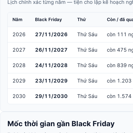
Lịch chính xác từng năm — tiện cho lập kế hoạch ngh
Năm
Black Friday
Thứ
Còn / đã qu
2026
27/11/2026
Thứ Sáu
còn 111 n
2027
26/11/2027
Thứ Sáu
còn 475 n
2028
24/11/2028
Thứ Sáu
còn 839 n
2029
23/11/2029
Thứ Sáu
còn 1.203
2030
29/11/2030
Thứ Sáu
còn 1.574
Mốc thời gian gần Black Friday