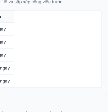
ỉ lễ và sắp xếp công việc trước.
a
gày
gày
gày
 ngày
 ngày