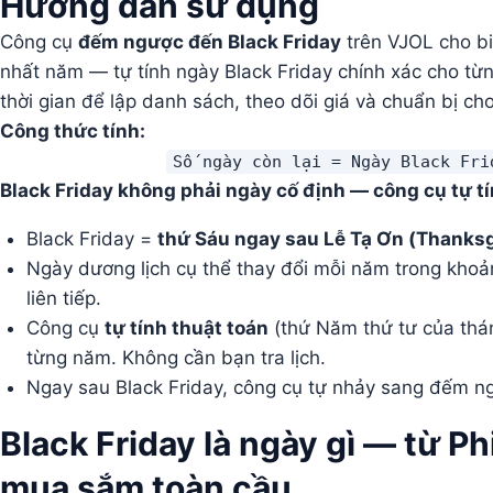
Hướng dẫn sử dụng
Công cụ
đếm ngược đến Black Friday
trên VJOL cho bi
nhất năm — tự tính ngày Black Friday chính xác cho từn
thời gian để lập danh sách, theo dõi giá và chuẩn bị c
Công thức tính:
Số ngày còn lại = Ngày Black Fri
Black Friday không phải ngày cố định — công cụ tự t
Black Friday =
thứ Sáu ngay sau Lễ Tạ Ơn (Thanksg
Ngày dương lịch cụ thể thay đổi mỗi năm trong kho
liên tiếp.
Công cụ
tự tính thuật toán
(thứ Năm thứ tư của thán
từng năm. Không cần bạn tra lịch.
Ngay sau Black Friday, công cụ tự nhảy sang đếm n
Black Friday là ngày gì — từ Ph
mua sắm toàn cầu