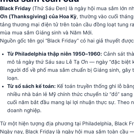
Black Friday
(Thứ Sáu Đen) là ngày hội mua sắm lớn n
Ơn (Thanksgiving) của Hoa Kỳ
, thường vào cuối thán
tảng thương mại điện tử trên toàn cầu đồng loạt tung 
mùa mua sắm Giáng sinh và Năm Mới.
Nguồn gốc tên gọi “Black Friday” có hai giả thuyết đượ
Từ Philadelphia thập niên 1950–1960:
Cảnh sát thà
mô tả ngày thứ Sáu sau Lễ Tạ Ơn — ngày “đặc biệt kh
người đổ về phố mua sắm chuẩn bị Giáng sinh, gây 
loạn.
Từ sổ sách kế toán:
Kế toán truyền thống ghi lỗ bằ
nhiều nhà bán lẻ Mỹ chính thức chuyển từ “đỏ” san
cuối năm bắt đầu mang lại lợi nhuận thực sự. Theo ng
doanh nghiệp.
Từ một hiện tượng địa phương tại Philadelphia, Black Fr
Ngày nay, Black Friday là ngày hội mua sắm toàn cầu —