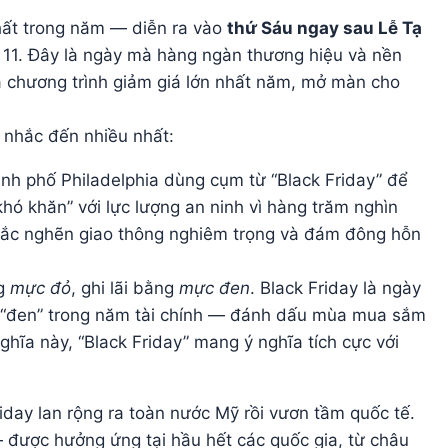
hất trong năm — diễn ra vào
thứ Sáu ngay sau Lễ Tạ
g 11. Đây là ngày mà hàng ngàn thương hiệu và nền
ra chương trình giảm giá lớn nhất năm, mở màn cho
c nhắc đến nhiều nhất:
nh phố Philadelphia dùng cụm từ “Black Friday” để
ó khăn” với lực lượng an ninh vì hàng trăm nghìn
tắc nghẽn giao thông nghiêm trọng và đám đông hỗn
ng
mực đỏ
, ghi lãi bằng
mực đen
. Black Friday là ngày
g “đen” trong năm tài chính — đánh dấu mùa mua sắm
hĩa này, “Black Friday” mang ý nghĩa tích cực với
iday lan rộng ra toàn nước Mỹ rồi vươn tầm quốc tế.
 được hưởng ứng tại hầu hết các quốc gia, từ châu