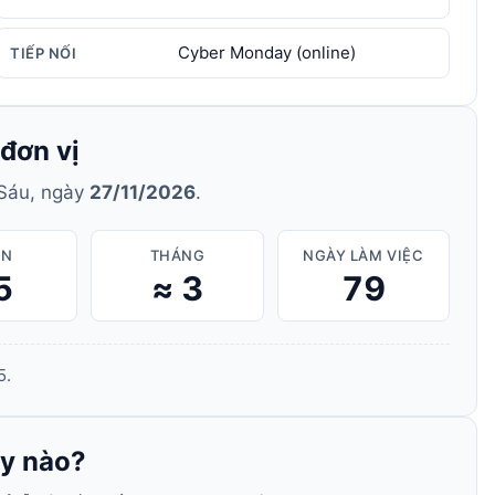
Cyber Monday (online)
TIẾP NỐI
đơn vị
Sáu, ngày
27/11/2026
.
ẦN
THÁNG
NGÀY LÀM VIỆC
5
≈ 3
79
5.
ày nào?