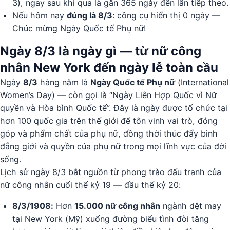
3), ngay sau khi qua là gần 365 ngày đến lần tiếp theo.
Nếu hôm nay
đúng là 8/3
: công cụ hiển thị 0 ngày —
Chúc mừng Ngày Quốc tế Phụ nữ!
Ngày 8/3 là ngày gì — từ nữ công
nhân New York đến ngày lễ toàn cầu
Ngày
8/3
hàng năm là
Ngày Quốc tế Phụ nữ
(International
Women’s Day) — còn gọi là “Ngày Liên Hợp Quốc vì Nữ
quyền và Hòa bình Quốc tế”. Đây là ngày được tổ chức tại
hơn 100 quốc gia trên thế giới để tôn vinh vai trò, đóng
góp và phẩm chất của phụ nữ, đồng thời thúc đẩy bình
đẳng giới và quyền của phụ nữ trong mọi lĩnh vực của đời
sống.
Lịch sử ngày 8/3 bắt nguồn từ phong trào đấu tranh của
nữ công nhân cuối thế kỷ 19 — đầu thế kỷ 20:
8/3/1908:
Hơn
15.000 nữ công nhân
ngành dệt may
tại New York (Mỹ) xuống đường biểu tình đòi tăng