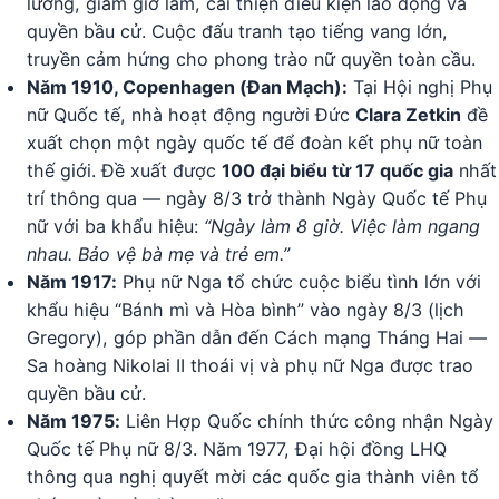
lương, giảm giờ làm, cải thiện điều kiện lao động và
quyền bầu cử. Cuộc đấu tranh tạo tiếng vang lớn,
truyền cảm hứng cho phong trào nữ quyền toàn cầu.
Năm 1910, Copenhagen (Đan Mạch):
Tại Hội nghị Phụ
nữ Quốc tế, nhà hoạt động người Đức
Clara Zetkin
đề
xuất chọn một ngày quốc tế để đoàn kết phụ nữ toàn
thế giới. Đề xuất được
100 đại biểu từ 17 quốc gia
nhất
trí thông qua — ngày 8/3 trở thành Ngày Quốc tế Phụ
nữ với ba khẩu hiệu:
“Ngày làm 8 giờ. Việc làm ngang
nhau. Bảo vệ bà mẹ và trẻ em.”
Năm 1917:
Phụ nữ Nga tổ chức cuộc biểu tình lớn với
khẩu hiệu “Bánh mì và Hòa bình” vào ngày 8/3 (lịch
Gregory), góp phần dẫn đến Cách mạng Tháng Hai —
Sa hoàng Nikolai II thoái vị và phụ nữ Nga được trao
quyền bầu cử.
Năm 1975:
Liên Hợp Quốc chính thức công nhận Ngày
Quốc tế Phụ nữ 8/3. Năm 1977, Đại hội đồng LHQ
thông qua nghị quyết mời các quốc gia thành viên tổ