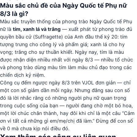
Màu sắc chủ đề của Ngày Quốc tế Phụ nữ
8/3 là gì?
Màu sắc truyền thống của phong trào Ngày Quốc tế Phụ
nữ là
tím, xanh lá và trắng
— xuất phát từ phong trào đủ
quyền bầu cử (Suffragette) của Anh đầu thế kỷ 20: tím
tượng trưng cho công lý và phẩm giá; xanh lá cho hy
vọng; trắng cho sự thuần khiết. Ngày nay, tím là màu
được nhận diện nhiều nhất với ngày 8/3 — nhiều tổ chức
và phong trào dùng màu tím làm màu chủ đạo trong các
chiến dịch kỷ niệm.
Công cụ đếm ngược ngày 8/3 trên VJOL đơn giản — chỉ
một con số giảm dần mỗi ngày. Nhưng đằng sau con số
đó là lời nhắc rằng có những người phụ nữ quan trọng
trong cuộc sống của bạn — người đang chờ một bó hoa,
một lời chúc chân thành, hay đôi khi chỉ là một câu “Cảm
ơn vì tất cả những gì em/mẹ/chị đã làm.” Đừng để con số
về 0 mà chưa kịp nói điều đó.