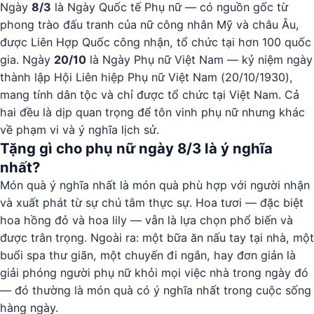
Ngày
8/3
là Ngày Quốc tế Phụ nữ — có nguồn gốc từ
phong trào đấu tranh của nữ công nhân Mỹ và châu Âu,
được Liên Hợp Quốc công nhận, tổ chức tại hơn 100 quốc
gia. Ngày
20/10
là Ngày Phụ nữ Việt Nam — kỷ niệm ngày
thành lập Hội Liên hiệp Phụ nữ Việt Nam (20/10/1930),
mang tính dân tộc và chỉ được tổ chức tại Việt Nam. Cả
hai đều là dịp quan trọng để tôn vinh phụ nữ nhưng khác
về phạm vi và ý nghĩa lịch sử.
Tặng gì cho phụ nữ ngày 8/3 là ý nghĩa
nhất?
Món quà ý nghĩa nhất là món quà phù hợp với người nhận
và xuất phát từ sự chú tâm thực sự. Hoa tươi — đặc biệt
hoa hồng đỏ và hoa lily — vẫn là lựa chọn phổ biến và
được trân trọng. Ngoài ra: một bữa ăn nấu tay tại nhà, một
buổi spa thư giãn, một chuyến đi ngắn, hay đơn giản là
giải phóng người phụ nữ khỏi mọi việc nhà trong ngày đó
— đó thường là món quà có ý nghĩa nhất trong cuộc sống
hàng ngày.