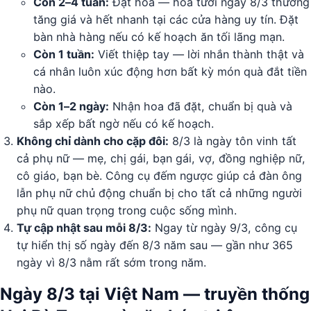
Còn 2–4 tuần:
Đặt hoa — hoa tươi ngày 8/3 thường
tăng giá và hết nhanh tại các cửa hàng uy tín. Đặt
bàn nhà hàng nếu có kế hoạch ăn tối lãng mạn.
Còn 1 tuần:
Viết thiệp tay — lời nhắn thành thật và
cá nhân luôn xúc động hơn bất kỳ món quà đắt tiền
nào.
Còn 1–2 ngày:
Nhận hoa đã đặt, chuẩn bị quà và
sắp xếp bất ngờ nếu có kế hoạch.
Không chỉ dành cho cặp đôi:
8/3 là ngày tôn vinh tất
cả phụ nữ — mẹ, chị gái, bạn gái, vợ, đồng nghiệp nữ,
cô giáo, bạn bè. Công cụ đếm ngược giúp cả đàn ông
lẫn phụ nữ chủ động chuẩn bị cho tất cả những người
phụ nữ quan trọng trong cuộc sống mình.
Tự cập nhật sau mỗi 8/3:
Ngay từ ngày 9/3, công cụ
tự hiển thị số ngày đến 8/3 năm sau — gần như 365
ngày vì 8/3 nằm rất sớm trong năm.
Ngày 8/3 tại Việt Nam — truyền thống