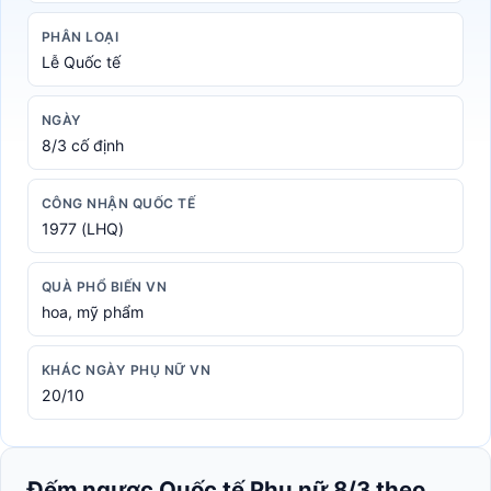
PHÂN LOẠI
Lễ Quốc tế
NGÀY
8/3 cố định
CÔNG NHẬN QUỐC TẾ
1977 (LHQ)
QUÀ PHỔ BIẾN VN
hoa, mỹ phẩm
KHÁC NGÀY PHỤ NỮ VN
20/10
Đếm ngược Quốc tế Phụ nữ 8/3 theo