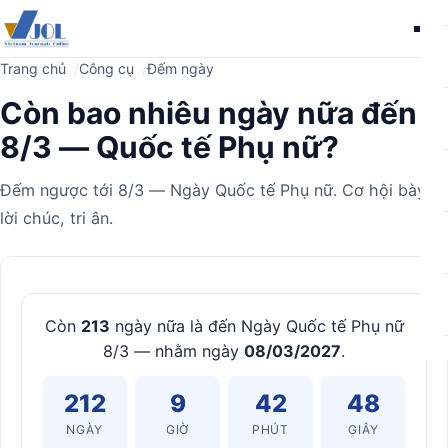
Me
Trang chủ
Công cụ
Đếm ngày
Còn bao nhiêu ngày nữa đến
8/3 — Quốc tế Phụ nữ?
Đếm ngược tới 8/3 — Ngày Quốc tế Phụ nữ. Cơ hội bày tỏ
lời chúc, tri ân.
Máy
tính
Còn
213
ngày nữa là đến Ngày Quốc tế Phụ nữ
8/3 — nhằm ngày
08/03/2027
.
212
9
42
47
NGÀY
GIỜ
PHÚT
GIÂY