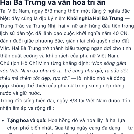
Hai Bà Trưng và văn hóa tri ân
Tại Việt Nam, ngày 8/3 mang thêm một tầng ý nghĩa đặc
biệt: đây cũng là dịp kỷ niệm
Khởi nghĩa Hai Bà Trưng
—
Trưng Trắc và Trưng Nhị, hai vị nữ anh hùng đầu tiên trong
lịch sử dân tộc đã lãnh đạo cuộc khởi nghĩa năm 40 CN,
đánh đuổi giặc phương Bắc, giành lại chủ quyền cho đất
Việt. Hai Bà Trưng trở thành biểu tượng ngàn đời cho tinh
thần quật cường và khí phách của phụ nữ Việt Nam.
Chủ tịch Hồ Chí Minh từng khẳng định:
“Non sông gấm
vóc Việt Nam do phụ nữ ta, trẻ cũng như già, ra sức dệt
thêu mà thêm tốt đẹp, rực rỡ.”
— lời nhắc nhở về đóng
góp không thể thiếu của phụ nữ trong sự nghiệp dựng
nước và giữ nước.
Trong đời sống hiện đại, ngày 8/3 tại Việt Nam được đón
nhận ấm áp và rộng rãi:
Tặng hoa và quà:
Hoa hồng đỏ và hoa lily là hai lựa
chọn phổ biến nhất. Quà tặng ngày càng đa dạng — từ