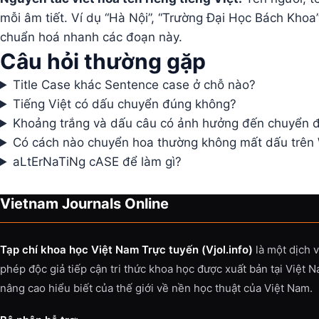
mỗi âm tiết. Ví dụ “Hà Nội”, “Trường Đại Học Bách Khoa
chuẩn hoá nhanh các đoạn này.
Câu hỏi thường gặp
Title Case khác Sentence case ở chỗ nào?
Tiếng Việt có dấu chuyển đúng không?
Khoảng trắng và dấu câu có ảnh hưởng đến chuyển 
Có cách nào chuyển hoa thường không mất dấu trên
aLtErNaTiNg cASE để làm gì?
Vietnam Journals Online
Tạp chí khoa học Việt Nam Trực tuyến (Vjol.info)
là một dịch 
phép độc giả tiếp cận tri thức khoa học được xuất bản tại Việt 
nâng cao hiểu biết của thế giới về nền học thuật của Việt Nam.