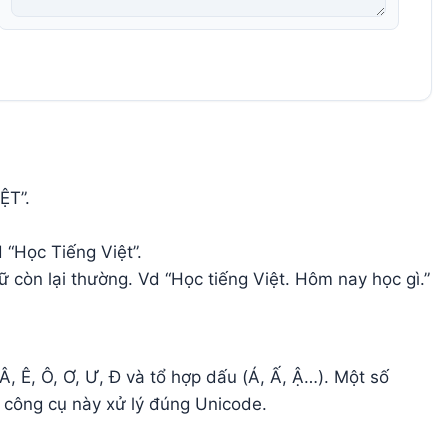
ỆT”.
 “Học Tiếng Việt”.
còn lại thường. Vd “Học tiếng Việt. Hôm nay học gì.”
 Ê, Ô, Ơ, Ư, Đ và tổ hợp dấu (Á, Ấ, Ậ…). Một số
 công cụ này xử lý đúng Unicode.