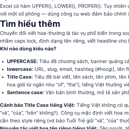
Excel có hàm UPPER(), LOWER(), PROPER(). Tuy nhiên c
với một số phông — dùng công cụ web đảm bảo chính 
Tìm hiểu thêm
Chuyển đổi viết hoa-thường là tác vụ phổ biến trong s
nhầm caps lock, định dạng tên riêng, viết headline cho
Khi nào dùng kiểu nào?
UPPERCASE:
Tiêu đề chương sách, banner quảng cáo
lowercase:
URL, slug, email, hashtag (#hocgi), tên 
Title Case:
Tiêu đề bài viết, tên sách, tên phim, tên 
hoa giới từ ngắn như “of”, “the”); tiếng Việt thường v
Sentence case:
Văn bản bình thường, mô tả sản phẩ
Cảnh báo Title Case tiếng Việt:
Tiếng Việt không có qu
“và”, “của”, “trên” không?). Công cụ mặc định viết hoa
mọ
cần theo style riêng (vd báo Tuổi Trẻ giữ “và”, “của” thư
Nguyên tắc viết hoa tên riêng tiếng Việt:
Tên người, t