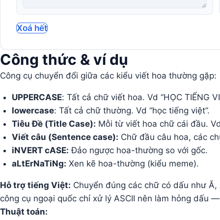
Xoá hết
Công thức & ví dụ
Công cụ chuyển đổi giữa các kiểu viết hoa thường gặp:
UPPERCASE
: Tất cả chữ viết hoa. Vd “HỌC TIẾNG VI
lowercase
: Tất cả chữ thường. Vd “học tiếng việt”.
Tiêu Đề (Title Case):
Mỗi từ viết hoa chữ cái đầu. Vd
Viết câu (Sentence case):
Chữ đầu câu hoa, các chữ 
iNVERT cASE:
Đảo ngược hoa-thường so với gốc.
aLtErNaTiNg:
Xen kẽ hoa-thường (kiểu meme).
Hỗ trợ tiếng Việt:
Chuyển đúng các chữ có dấu như Ă, Â,
công cụ ngoại quốc chỉ xử lý ASCII nên làm hỏng dấu —
Thuật toán: