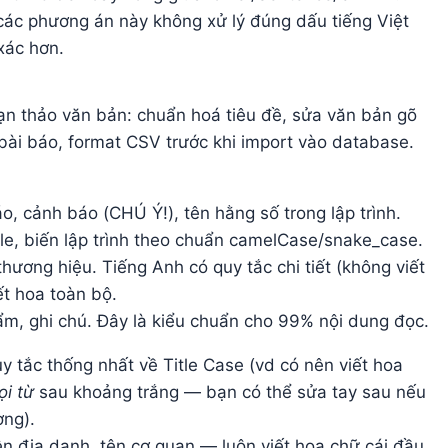
ác phương án này không xử lý đúng dấu tiếng Việt
xác hơn.
oạn thảo văn bản: chuẩn hoá tiêu đề, sửa văn bản gõ
 bài báo, format CSV trước khi import vào database.
, cảnh báo (CHÚ Ý!), tên hằng số trong lập trình.
file, biến lập trình theo chuẩn camelCase/snake_case.
thương hiệu. Tiếng Anh có quy tắc chi tiết (không viết
iết hoa toàn bộ.
m, ghi chú. Đây là kiểu chuẩn cho 99% nội dung đọc.
y tắc thống nhất về Title Case (vd có nên viết hoa
i từ
sau khoảng trắng — bạn có thể sửa tay sau nếu
ờng).
ên địa danh, tên cơ quan — luôn viết hoa chữ cái đầu