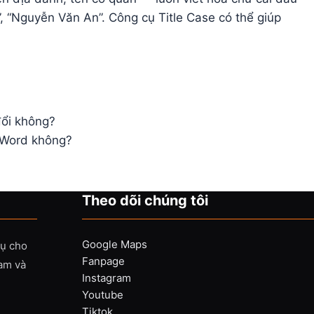
”, “Nguyễn Văn An”. Công cụ Title Case có thể giúp
đổi không?
 Word không?
Theo dõi chúng tôi
Google Maps
vụ cho
Fanpage
Nam và
Instagram
Youtube
Tiktok