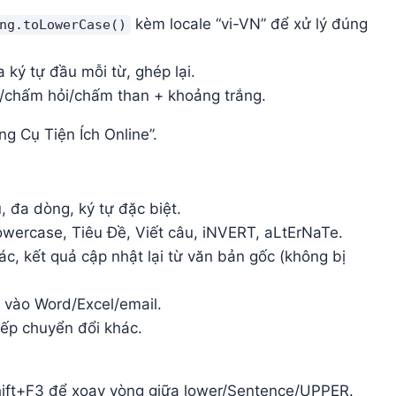
kèm locale “vi-VN” để xử lý đúng
ng.toLowerCase()
a ký tự đầu mỗi từ, ghép lại.
m/chấm hỏi/chấm than + khoảng trắng.
ng Cụ Tiện Ích Online”.
, đa dòng, ký tự đặc biệt.
ercase, Tiêu Đề, Viết câu, iNVERT, aLtErNaTe.
c, kết quả cập nhật lại từ văn bản gốc (không bị
 vào Word/Excel/email.
iếp chuyển đổi khác.
ift+F3 để xoay vòng giữa lower/Sentence/UPPER.