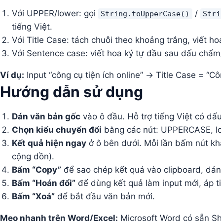
Với UPPER/lower: gọi
/
String.toUpperCase()
Stri
tiếng Việt.
Với Title Case: tách chuỗi theo khoảng trắng, viết ho
Với Sentence case: viết hoa ký tự đầu sau dấu chấ
Ví dụ:
Input “công cụ tiện ích online” → Title Case = “Cô
Hướng dẫn sử dụng
Dán văn bản gốc
vào ô đầu. Hỗ trợ tiếng Việt có dấu
Chọn kiểu chuyển đổi
bằng các nút: UPPERCASE, low
Kết quả hiện ngay
ở ô bên dưới. Mỗi lần bấm nút khá
cộng dồn).
Bấm “Copy”
để sao chép kết quả vào clipboard, dán
Bấm “Hoán đổi”
để dùng kết quả làm input mới, áp t
Bấm “Xoá”
để bắt đầu văn bản mới.
Mẹo nhanh trên Word/Excel:
Microsoft Word có sẵn Sh