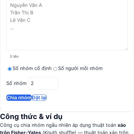
0 tên
Số nhóm cố định
Số người mỗi nhóm
Số nhóm
Chia nhóm
Đặt lại
Công thức & ví dụ
Công cụ chia nhóm ngẫu nhiên áp dụng thuật toán
xáo
trộn Fisher-Yates
(Knuth shuffle) — thuật toán xáo trộn