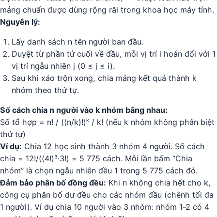
mảng chuẩn được dùng rộng rãi trong khoa học máy tính.
Nguyên lý:
Lấy danh sách n tên người ban đầu.
Duyệt từ phần tử cuối về đầu, mỗi vị trí i hoán đổi với 1
vị trí ngẫu nhiên j (0 ≤ j ≤ i).
Sau khi xáo trộn xong, chia mảng kết quả thành k
nhóm theo thứ tự.
Số cách chia n người vào k nhóm bằng nhau:
Số tổ hợp = n! / ((n/k)!)ᵏ / k! (nếu k nhóm không phân biệt
thứ tự)
Ví dụ:
Chia 12 học sinh thành 3 nhóm 4 người. Số cách
chia = 12!/((4!)³·3!) = 5 775 cách. Mỗi lần bấm “Chia
nhóm” là chọn ngẫu nhiên đều 1 trong 5 775 cách đó.
Đảm bảo phân bố đồng đều:
Khi n không chia hết cho k,
công cụ phân bố dư đều cho các nhóm đầu (chênh tối đa
1 người). Ví dụ chia 10 người vào 3 nhóm: nhóm 1-2 có 4