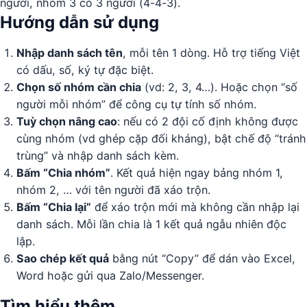
người, nhóm 3 có 3 người (4-4-3).
Hướng dẫn sử dụng
Nhập danh sách tên
, mỗi tên 1 dòng. Hỗ trợ tiếng Việt
có dấu, số, ký tự đặc biệt.
Chọn số nhóm cần chia
(vd: 2, 3, 4…). Hoặc chọn “số
người mỗi nhóm” để công cụ tự tính số nhóm.
Tuỳ chọn nâng cao
: nếu có 2 đội cố định không được
cùng nhóm (vd ghép cặp đối kháng), bật chế độ “tránh
trùng” và nhập danh sách kèm.
Bấm “Chia nhóm”
. Kết quả hiện ngay bảng nhóm 1,
nhóm 2, … với tên người đã xáo trộn.
Bấm “Chia lại”
để xáo trộn mới mà không cần nhập lại
danh sách. Mỗi lần chia là 1 kết quả ngẫu nhiên độc
lập.
Sao chép kết quả
bằng nút “Copy” để dán vào Excel,
Word hoặc gửi qua Zalo/Messenger.
Tìm hiểu thêm