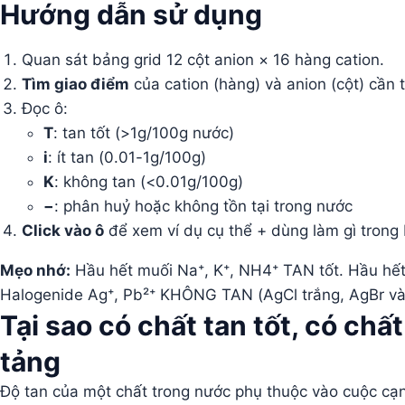
Hướng dẫn sử dụng
Quan sát bảng grid 12 cột anion × 16 hàng cation.
Tìm giao điểm
của cation (hàng) và anion (cột) cần t
Đọc ô:
T
: tan tốt (>1g/100g nước)
i
: ít tan (0.01-1g/100g)
K
: không tan (<0.01g/100g)
−
: phân huỷ hoặc không tồn tại trong nước
Click vào ô
để xem ví dụ cụ thể + dùng làm gì trong 
Mẹo nhớ:
Hầu hết muối Na⁺, K⁺, NH4⁺ TAN tốt. Hầu hế
Halogenide Ag⁺, Pb²⁺ KHÔNG TAN (AgCl trắng, AgBr vàng
Tại sao có chất tan tốt, có ch
tảng
Độ tan của một chất trong nước phụ thuộc vào cuộc cạnh