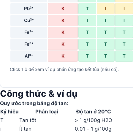
Pb²⁺
K
T
I
I
Cu²⁺
K
T
T
T
Fe²⁺
K
T
T
T
Fe³⁺
K
T
T
T
Al³⁺
K
T
T
T
Click 1 ô để xem ví dụ phản ứng tạo kết tủa (nếu có).
Công thức & ví dụ
Quy ước trong bảng độ tan:
Ký hiệu
Phân loại
Độ tan ở 20°C
T
Tan tốt
> 1 g/100g H2O
i
Ít tan
0.01 – 1 g/100g