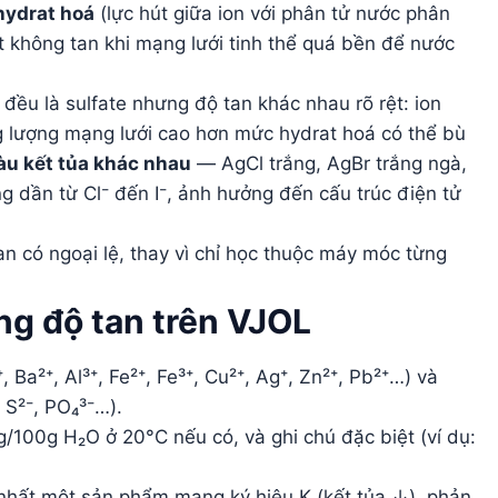
hydrat hoá
(lực hút giữa ion với phân tử nước phân
ất không tan khi mạng lưới tinh thể quá bền để nước
 đều là sulfate nhưng độ tan khác nhau rõ rệt: ion
g lượng mạng lưới cao hơn mức hydrat hoá có thể bù
u kết tủa khác nhau
— AgCl trắng, AgBr trắng ngà,
g dần từ Cl⁻ đến I⁻, ảnh hưởng đến cấu trúc điện tử
an có ngoại lệ, thay vì chỉ học thuộc máy móc từng
ng độ tan trên VJOL
 Ba²⁺, Al³⁺, Fe²⁺, Fe³⁺, Cu²⁺, Ag⁺, Zn²⁺, Pb²⁺…) và
 S²⁻, PO₄³⁻…).
g/100g H₂O ở 20°C nếu có, và ghi chú đặc biệt (ví dụ:
t nhất một sản phẩm mang ký hiệu K (kết tủa ↓), phản