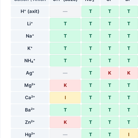
H⁺ (axit)
—
T
T
T
Li⁺
T
T
T
T
Na⁺
T
T
T
T
K⁺
T
T
T
T
NH₄⁺
T
T
T
T
Ag⁺
—
T
K
K
Mg²⁺
K
T
T
T
Ca²⁺
I
T
T
T
Ba²⁺
T
T
T
T
Zn²⁺
K
T
T
T
Hg²⁺
—
T
T
I