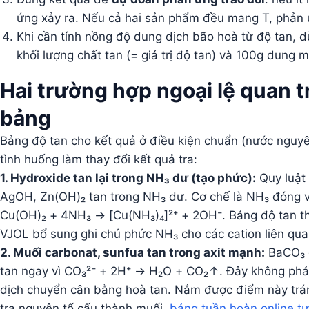
ứng xảy ra. Nếu cả hai sản phẩm đều mang T, phản ứ
Khi cần tính nồng độ dung dịch bão hoà từ độ tan,
khối lượng chất tan (= giá trị độ tan) và 100g dung m
Hai trường hợp ngoại lệ quan t
bảng
Bảng độ tan cho kết quả ở điều kiện chuẩn (nước nguyên
tình huống làm thay đổi kết quả tra:
1. Hydroxide tan lại trong NH₃ dư (tạo phức):
Quy luật 
AgOH, Zn(OH)₂ tan trong NH₃ dư. Cơ chế là NH₃ đóng vai 
Cu(OH)₂ + 4NH₃ → [Cu(NH₃)₄]²⁺ + 2OH⁻. Bảng độ tan th
VJOL bổ sung ghi chú phức NH₃ cho các cation liên qua
2. Muối carbonat, sunfua tan trong axit mạnh:
BaCO₃ g
tan ngay vì CO₃²⁻ + 2H⁺ → H₂O + CO₂↑. Đây không phải
dịch chuyển cân bằng hoà tan. Nắm được điểm này tránh
tra nguyên tố cấu thành muối,
bảng tuần hoàn online t