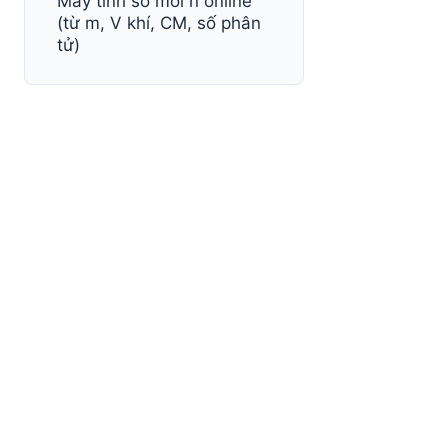
Máy tính số mol n online
(từ m, V khí, CM, số phân
T
tử)
T
T
T
T
T
T
T
T
T
T