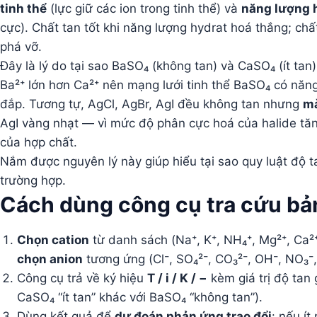
tinh thể
(lực giữ các ion trong tinh thể) và
năng lượng 
cực). Chất tan tốt khi năng lượng hydrat hoá thắng; ch
phá vỡ.
Đây là lý do tại sao BaSO₄ (không tan) và CaSO₄ (ít tan)
Ba²⁺ lớn hơn Ca²⁺ nên mạng lưới tinh thể BaSO₄ có năn
đắp. Tương tự, AgCl, AgBr, AgI đều không tan nhưng
mà
AgI vàng nhạt — vì mức độ phân cực hoá của halide tăn
của hợp chất.
Nắm được nguyên lý này giúp hiểu tại sao quy luật độ t
trường hợp.
Cách dùng công cụ tra cứu bả
Chọn cation
từ danh sách (Na⁺, K⁺, NH₄⁺, Mg²⁺, Ca²⁺,
chọn anion
tương ứng (Cl⁻, SO₄²⁻, CO₃²⁻, OH⁻, NO₃⁻,
Công cụ trả về ký hiệu
T / i / K / −
kèm giá trị độ tan 
CaSO₄ “ít tan” khác với BaSO₄ “không tan”).
Dùng kết quả để
dự đoán phản ứng trao đổi
: nếu í