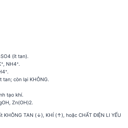
O4 (ít tan).
K⁺, NH4⁺.
H4⁺.
t tan; còn lại KHÔNG.
h tạo khí.
AgOH, Zn(OH)2.
hất KHÔNG TAN (↓), KHÍ (↑), hoặc CHẤT ĐIỆN LI YẾU