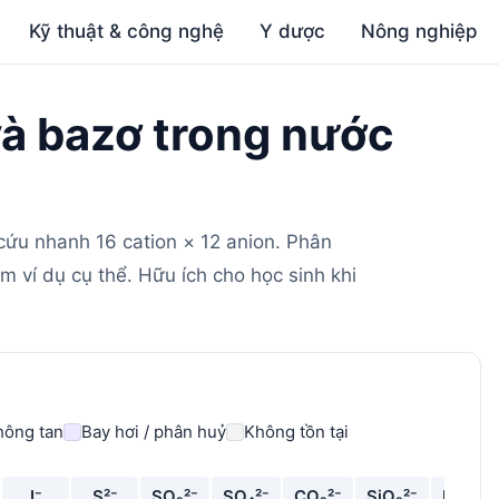
Kỹ thuật & công nghệ
Y dược
Nông nghiệp
và bazơ trong nước
cứu nhanh 16 cation × 12 anion. Phân
xem ví dụ cụ thể. Hữu ích cho học sinh khi
hông tan
Bay hơi / phân huỷ
Không tồn tại
I⁻
S²⁻
SO₃²⁻
SO₄²⁻
CO₃²⁻
SiO₃²⁻
PO₄³⁻