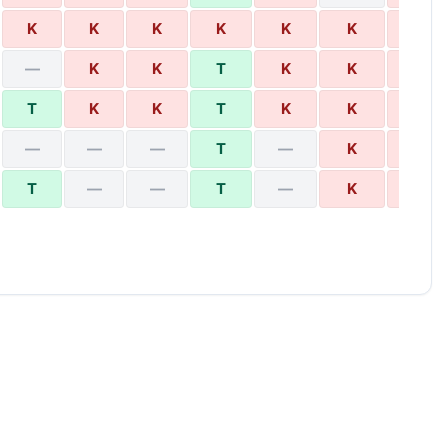
K
K
K
K
K
K
K
—
K
K
T
K
K
K
T
K
K
T
K
K
K
—
—
—
T
—
K
K
T
—
—
T
—
K
K