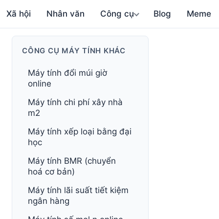
Xã hội
Nhân văn
Công cụ
Blog
Meme
CÔNG CỤ MÁY TÍNH KHÁC
Máy tính đổi múi giờ
online
Máy tính chi phí xây nhà
m2
Máy tính xếp loại bằng đại
học
Máy tính BMR (chuyển
hoá cơ bản)
Máy tính lãi suất tiết kiệm
ngân hàng
CH₃COO⁻