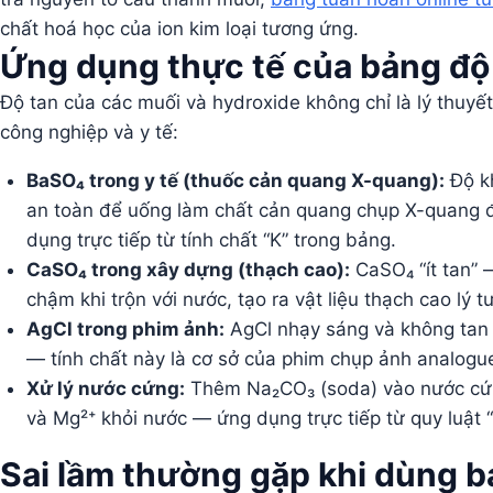
chất hoá học của ion kim loại tương ứng.
Ứng dụng thực tế của bảng độ
Độ tan của các muối và hydroxide không chỉ là lý thuy
công nghiệp và y tế:
BaSO₄ trong y tế (thuốc cản quang X-quang):
Độ kh
an toàn để uống làm chất cản quang chụp X-quang đ
dụng trực tiếp từ tính chất “K” trong bảng.
CaSO₄ trong xây dựng (thạch cao):
CaSO₄ “ít tan” 
chậm khi trộn với nước, tạo ra vật liệu thạch cao lý 
AgCl trong phim ảnh:
AgCl nhạy sáng và không tan 
— tính chất này là cơ sở của phim chụp ảnh analogu
Xử lý nước cứng:
Thêm Na₂CO₃ (soda) vào nước cứ
và Mg²⁺ khỏi nước — ứng dụng trực tiếp từ quy luật “
Sai lầm thường gặp khi dùng b