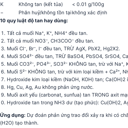
K
Không tan (kết tủa)
< 0.01 g/100g
−
Phân huỷ/không tồn tại
không xác định
10 quy luật độ tan hay dùng:
Tất cả muối Na⁺, K⁺, NH4⁺ đều tan.
Tất cả muối NO3⁻, CH3COO⁻ đều tan.
Muối Cl⁻, Br⁻, I⁻ đều tan, TRỪ AgX, PbX2, Hg2X2.
Muối SO4²⁻ đều tan, TRỪ BaSO4, PbSO4, SrSO4, CaS
Muối CO3²⁻, PO4³⁻, SO3²⁻ KHÔNG tan, trừ với Na⁺, 
Muối S²⁻ KHÔNG tan, trừ với kim loại kiềm + Ca²⁺, N
Hydroxide kim loại kiềm (NaOH, KOH) tan; Ca(OH)2 í
Hg, Cu, Ag, Au không phản ứng nước.
Muối axit yếu (carbonat, sunfua) tan TRONG axit mạn
Hydroxide tan trong NH3 dư (tạo phức): Cu(OH)2, 
Ứng dụng:
Dự đoán phản ứng trao đổi xảy ra khi có c
(H2O) tạo thành.