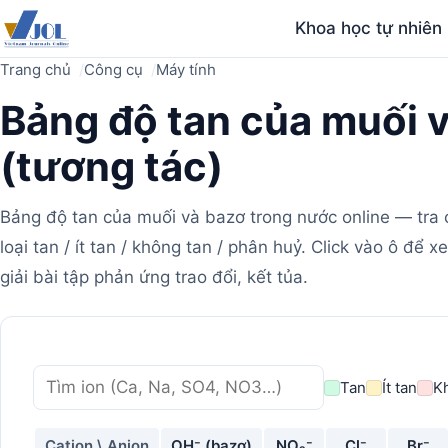
Khoa học tự nhiên
Trang chủ
Công cụ
Máy tính
Bảng độ tan của muối 
(tương tác)
Bảng độ tan của muối và bazơ trong nước online — tra 
loại tan / ít tan / không tan / phân huỷ. Click vào ô để 
giải bài tập phản ứng trao đổi, kết tủa.
Máy
Tìm
Tan
Ít tan
K
tính
ion
Cation \ Anion
OH⁻ (bazơ)
NO₃⁻
Cl⁻
Br⁻