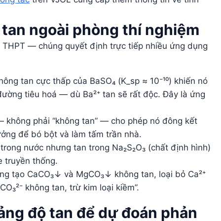
 tan ngoài phòng thí nghiệm
ết THPT — chúng quyết định trực tiếp nhiều ứng dụng
ông tan cực thấp của BaSO₄ (K_sp ≈ 10⁻¹⁰) khiến nó
ường tiêu hoá — dù Ba²⁺ tan sẽ rất độc. Đây là ứng
— không phải “không tan” — cho phép nó đông kết
tưởng để bó bột và làm tấm trần nhà.
trong nước nhưng tan trong Na₂S₂O₃ (chất định hình)
e truyền thống.
ng tạo CaCO₃↓ và MgCO₃↓ không tan, loại bỏ Ca²⁺
CO₃²⁻ không tan, trừ kim loại kiềm”.
ảng độ tan để dự đoán phản