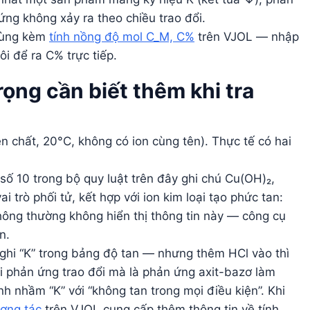
ng không xảy ra theo chiều trao đổi.
 dùng kèm
tính nồng độ mol C_M, C%
trên VJOL — nhập
ôi để ra C% trực tiếp.
rọng cần biết thêm khi tra
 chất, 20°C, không có ion cùng tên). Thực tế có hai
số 10 trong bộ quy luật trên đây ghi chú Cu(OH)₂,
trò phối tử, kết hợp với ion kim loại tạo phức tan:
ông thường không hiển thị thông tin này — công cụ
n.
hi “K” trong bảng độ tan — nhưng thêm HCl vào thì
 phản ứng trao đổi mà là phản ứng axit-bazơ làm
 nhầm “K” với “không tan trong mọi điều kiện”. Khi
ương tác
trên VJOL cung cấp thêm thông tin về tính