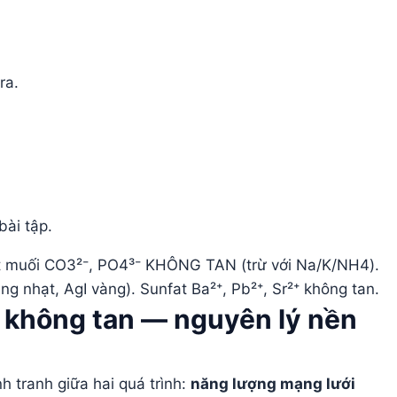
ra.
bài tập.
t muối CO3²⁻, PO4³⁻ KHÔNG TAN (trừ với Na/K/NH4).
 nhạt, AgI vàng). Sunfat Ba²⁺, Pb²⁺, Sr²⁺ không tan.
ất không tan — nguyên lý nền
 tranh giữa hai quá trình:
năng lượng mạng lưới