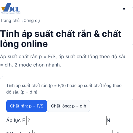
Me
Trang chủ
Công cụ
Tính áp suất chất rắn & chất
lỏng online
Áp suất chất rắn p = F/S, áp suất chất lỏng theo độ sâu p
= d·h. 2 mode chọn nhanh.
Máy
Tính áp suất chất rắn (p = F/S) hoặc áp suất chất lỏng theo
độ sâu (p = d·h).
tính
Chất rắn: p = F/S
Chất lỏng: p = d·h
Áp lực F
N