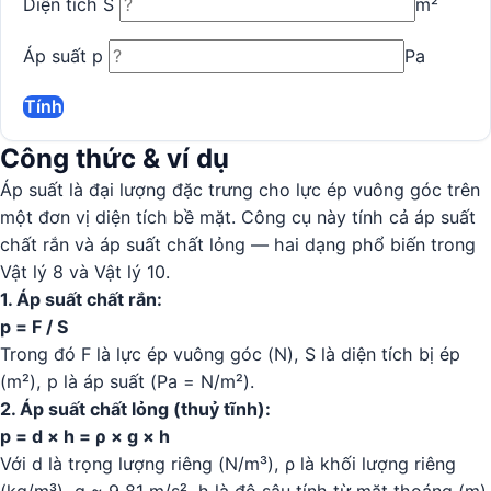
Diện tích S
m²
Áp suất p
Pa
Tính
Công thức & ví dụ
Áp suất là đại lượng đặc trưng cho lực ép vuông góc trên
một đơn vị diện tích bề mặt. Công cụ này tính cả áp suất
chất rắn và áp suất chất lỏng — hai dạng phổ biến trong
Vật lý 8 và Vật lý 10.
1. Áp suất chất rắn:
p = F / S
Trong đó F là lực ép vuông góc (N), S là diện tích bị ép
(m²), p là áp suất (Pa = N/m²).
2. Áp suất chất lỏng (thuỷ tĩnh):
p = d × h = ρ × g × h
Với d là trọng lượng riêng (N/m³), ρ là khối lượng riêng