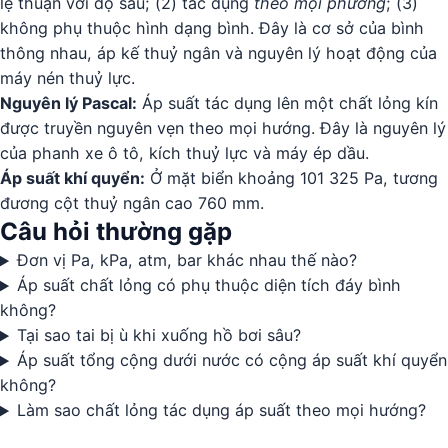
lệ thuận với độ sâu; (2) tác dụng
theo mọi phương
; (3)
không phụ thuộc hình dạng bình. Đây là cơ sở của bình
thông nhau, áp kế thuỷ ngân và nguyên lý hoạt động của
máy nén thuỷ lực.
Nguyên lý Pascal:
Áp suất tác dụng lên một chất lỏng kín
được truyền nguyên vẹn theo mọi hướng. Đây là nguyên lý
của phanh xe ô tô, kích thuỷ lực và máy ép dầu.
Áp suất khí quyển:
Ở mặt biển khoảng 101 325 Pa, tương
đương cột thuỷ ngân cao 760 mm.
Câu hỏi thường gặp
Đơn vị Pa, kPa, atm, bar khác nhau thế nào?
Áp suất chất lỏng có phụ thuộc diện tích đáy bình
không?
Tại sao tai bị ù khi xuống hồ bơi sâu?
Áp suất tổng cộng dưới nước có cộng áp suất khí quyển
không?
Làm sao chất lỏng tác dụng áp suất theo mọi hướng?