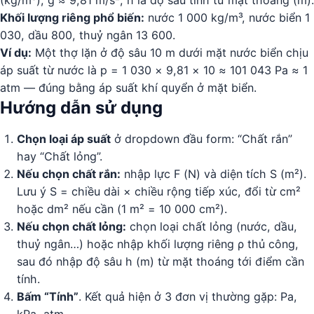
(kg/m³), g ≈ 9,81 m/s², h là độ sâu tính từ mặt thoáng (m).
Khối lượng riêng phổ biến:
nước 1 000 kg/m³, nước biển 1
030, dầu 800, thuỷ ngân 13 600.
Ví dụ:
Một thợ lặn ở độ sâu 10 m dưới mặt nước biển chịu
áp suất từ nước là p = 1 030 × 9,81 × 10 ≈ 101 043 Pa ≈ 1
atm — đúng bằng áp suất khí quyển ở mặt biển.
Hướng dẫn sử dụng
Chọn loại áp suất
ở dropdown đầu form: “Chất rắn”
hay “Chất lỏng”.
Nếu chọn chất rắn:
nhập lực F (N) và diện tích S (m²).
Lưu ý S = chiều dài × chiều rộng tiếp xúc, đổi từ cm²
hoặc dm² nếu cần (1 m² = 10 000 cm²).
Nếu chọn chất lỏng:
chọn loại chất lỏng (nước, dầu,
thuỷ ngân…) hoặc nhập khối lượng riêng ρ thủ công,
sau đó nhập độ sâu h (m) từ mặt thoáng tới điểm cần
tính.
Bấm “Tính”
. Kết quả hiện ở 3 đơn vị thường gặp: Pa,