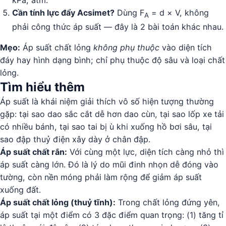
kPa, atm.
Cần tính lực đẩy Acsimet?
Dùng F
= d × V, không
A
phải công thức áp suất — đây là 2 bài toán khác nhau.
Mẹo:
Áp suất chất lỏng
không phụ thuộc
vào diện tích
đáy hay hình dạng bình; chỉ phụ thuộc độ sâu và loại chất
lỏng.
Tìm hiểu thêm
Áp suất là khái niệm giải thích vô số hiện tượng thường
gặp: tại sao dao sắc cắt dễ hơn dao cùn, tại sao lốp xe tải
có nhiều bánh, tại sao tai bị ù khi xuống hồ bơi sâu, tại
sao đập thuỷ điện xây dày ở chân đập.
Áp suất chất rắn:
Với cùng một lực, diện tích càng nhỏ thì
áp suất càng lớn. Đó là lý do mũi đinh nhọn dễ đóng vào
tường, còn nền móng phải làm rộng để giảm áp suất
xuống đất.
Áp suất chất lỏng (thuỷ tĩnh):
Trong chất lỏng đứng yên,
áp suất tại một điểm có 3 đặc điểm quan trọng: (1) tăng tỉ